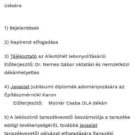
ülésére
1) Bejelentések
2) Napirend elfogadása
3)
Tájékoztató
az Alkotóhét lebonyolításáról
Előterjesztő: Dr. Nemes Gábor oktatási és nemzetközi
dékánhelyettes
4)
Javaslat
jubileumi diplomák adományozására az
Építészmérnöki Karon
Előterjesztő: Molnár Csaba DLA dékán
5) A leköszönő tanszékvezető beszámolója a tanszéke
eddigi tevékenységéről, továbbá
javaslat
tanszékvezetői pályázat elfogadására (tanszéki