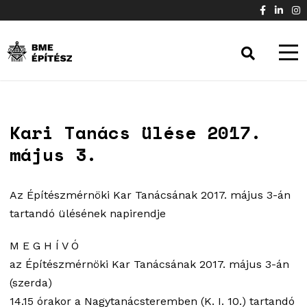
Kari Tanács ülése 2017.
május 3.
Az Építészmérnöki Kar Tanácsának 2017. május 3-án
tartandó ülésének napirendje
M E G H Í V Ó
az Építészmérnöki Kar Tanácsának 2017. május 3-án
(szerda)
14.15 órakor a Nagytanácsteremben (K. I. 10.) tartandó