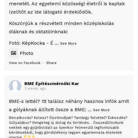
menetét. Az egyetemi közösségi életről is kaptak
ízelítőt az ide látogató érdeklődők.
Köszönjük a részvételt minden középiskolás
diáknak és oktatóinknak!
Fotó:
KépKocka - É
...
See More
Photo
View on Facebook
·
Share
BME Építészmérnöki Kar
2 weeks ago
BME-s lettél? Itt találsz néhány hasznos infók amit
a gólyáknak állított össze a BME:
...
See More
Beiratkozás? Kolesz? Ösztöndíjak? Tantárgy felvétel? Évkezdés?
Gólyatábor? Rengeteg új dolog és történés... Összeállítottunk
nektek egy gyűjtőoldalt az ilyenkor felmerülő legfontosabb
kérdésekből, hogy gördülékeny legyen egyetemista életetek
startja!