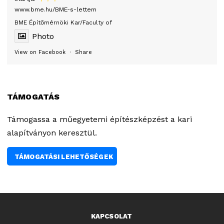
www.bme.hu/BME-s-lettem
BME Építőmérnöki Kar/Faculty of
Photo
View on Facebook
·
Share
TÁMOGATÁS
Támogassa a műegyetemi építészképzést a kari
alapítványon keresztül.
TÁMOGATÁSI LEHETŐSÉGEK
KAPCSOLAT