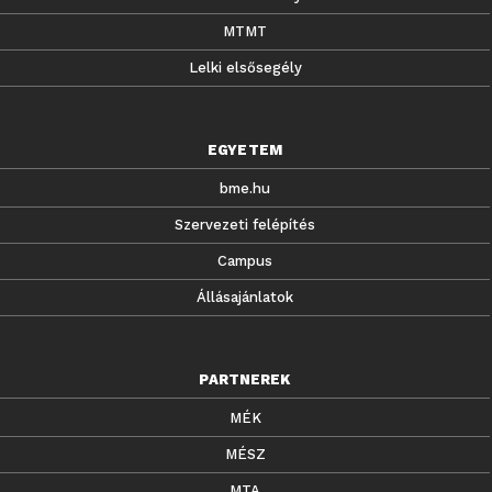
MTMT
Lelki elsősegély
EGYETEM
bme.hu
Szervezeti felépítés
Campus
Állásajánlatok
PARTNEREK
MÉK
MÉSZ
MTA