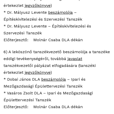
értekezlet
jegyzőkönyve
)
* Dr. Mályusz Levente
beszámolója
–
Építéskivitelezési és Szervezési Tanszék
* Dr. Mályusz Levente – Építéskivitelezési és
Szervezési Tanszék
Előterjesztő: Molnár Csaba DLA dékán
6) A leköszönő tanszékvezető beszámolója a tanszéke
eddigi tevékenységéről, továbbá
javaslat
tanszékvezetői pályázat elfogadására (tanszéki
értekezlet
jegyzőkönyve
)
* Dobai János DLA
beszámolója
– Ipari és
Mezőgazdasági Épülettervezési Tanszék
* Vasáros Zsolt DLA – Ipari és Mezőgazdasági
Épülettervezési Tanszék
Előterjesztő: Molnár Csaba DLA dékán