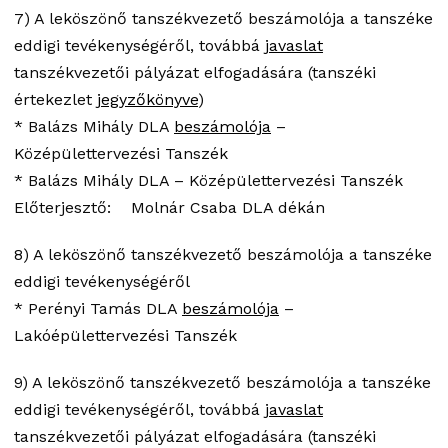
7) A leköszönő tanszékvezető beszámolója a tanszéke
eddigi tevékenységéről, továbbá
javaslat
tanszékvezetői pályázat elfogadására (tanszéki
értekezlet
jegyzőkönyve
)
* Balázs Mihály DLA
beszámolója
–
Középülettervezési Tanszék
* Balázs Mihály DLA – Középülettervezési Tanszék
Előterjesztő: Molnár Csaba DLA dékán
8) A leköszönő tanszékvezető beszámolója a tanszéke
eddigi tevékenységéről
* Perényi Tamás DLA
beszámolója
–
Lakóépülettervezési Tanszék
9) A leköszönő tanszékvezető beszámolója a tanszéke
eddigi tevékenységéről, továbbá
javaslat
tanszékvezetői pályázat elfogadására (tanszéki