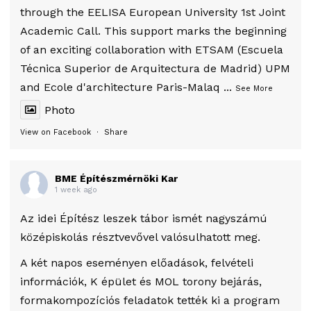
through the EELISA European University 1st Joint
Academic Call. This support marks the beginning
of an exciting collaboration with ETSAM (Escuela
Técnica Superior de Arquitectura de Madrid) UPM
and Ecole d'architecture Paris-Malaq
...
See More
Photo
View on Facebook
·
Share
BME Építészmérnöki Kar
1 week ago
Az idei Építész leszek tábor ismét nagyszámú
középiskolás résztvevővel valósulhatott meg.
A két napos eseményen előadások, felvételi
információk, K épület és MOL torony bejárás,
formakompozíciós feladatok tették ki a program