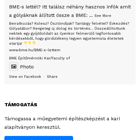
BME-s lettél? Itt találsz néhány hasznos infók amit
a gólyáknak állított össze a BME:
...
See More
Beiratkozás? Kolesz? Ösztöndíjak? Tantárgy felvétel? Évkezdés?
Gólyatábor? Rengeteg új dolog és történés... Összeállítottunk
nektek egy gyűjtőoldalt az ilyenkor felmerülő legfontosabb
kérdésekből, hogy gördülékeny legyen egyetemista életetek
startja!
www.bme.hu/BME-s-lettem
BME Építőmérnöki Kar/Faculty of
Photo
View on Facebook
·
Share
TÁMOGATÁS
Támogassa a műegyetemi építészképzést a kari
alapítványon keresztül.