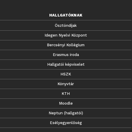
HALLGATÓKNAK
Ösztöndíjak
Idegen Nyelvi Központ
Bercsényi Kollégium
Erasmus iroda
Hallgatói képviselet
HSZK
Könyvtár
KTH
Moodle
Neptun (hallgatói)
Esélyegyenlőség