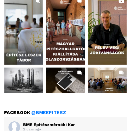
FACEBOOK
@BMEEPITESZ
BME Építészmérnöki Kar
2 days ago