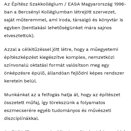
Az Építész Szakkollégium / EASA Magyarország 1996-
ban a Bercsényi Kollégiumban létrejött szervezet,
saját műteremmel, ami iroda, társalgó és könyvtár is
egyben (bentlakási lehetőségünket mára sajnos
elvesztettük).
Azzal a célkitűzéssel jött létre, hogy a műegyetemi
építészképzést kiegészítve komplex, nemzetközi
színvonalú oktatási formát valósítson meg egy
önképzésre épülő, állandóan fejlődni képes rendszer
keretein belül.
Munkánkat az a felfogás hatja át, hogy az építészet
összetett műfaj, így törekszünk a folyamatos
eszmecserére egyéb tudományos és művészeti
diszciplínákkal.