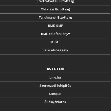
Kreditátvételi Bizottság
Oktatási Bizottság
Tanulmányi Bizottság
BME GMF
BME telefonkönyv
MTMT
Lelki elsősegély
EGYETEM
bme.hu
Szervezeti felépítés
Campus
Állásajánlatok