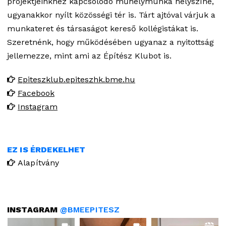
projektjeinkhez kapcsolódó műhelymunka helyszíne,
ugyanakkor nyílt közösségi tér is. Tárt ajtóval várjuk a
munkateret és társaságot kereső kollégistákat is.
Szeretnénk, hogy működésében ugyanaz a nyitottság
jellemezze, mint ami az Építész Klubot is.
Epiteszklub.epiteszhk.bme.hu
Facebook
Instagram
EZ IS ÉRDEKELHET
Alapítvány
INSTAGRAM
@BMEEPITESZ