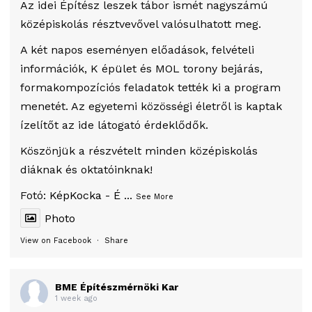
Az idei Építész leszek tábor ismét nagyszámú
középiskolás résztvevővel valósulhatott meg.
A két napos eseményen előadások, felvételi
információk, K épület és MOL torony bejárás,
formakompozíciós feladatok tették ki a program
menetét. Az egyetemi közösségi életről is kaptak
ízelítőt az ide látogató érdeklődők.
Köszönjük a részvételt minden középiskolás
diáknak és oktatóinknak!
Fotó:
KépKocka - É
...
See More
Photo
View on Facebook
·
Share
BME Építészmérnöki Kar
1 week ago