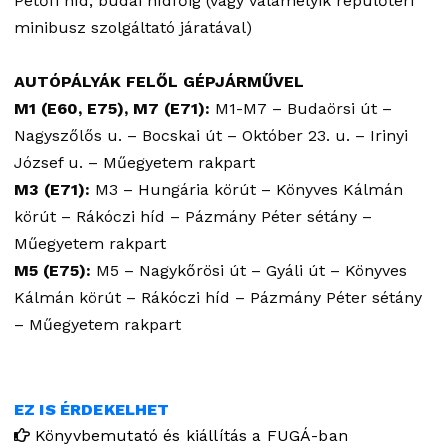
Petőfi híd, budai hídfőig (vagy valamelyik repülőtéri
minibusz szolgáltató járatával)
AUTÓPÁLYÁK FELŐL GÉPJÁRMŰVEL
M1 (E60, E75), M7 (E71):
M1-M7 – Budaörsi út –
Nagyszőlős u. – Bocskai út – Október 23. u. – Irinyi
József u. – Műegyetem rakpart
M3 (E71):
M3 – Hungária körút – Könyves Kálmán
körút – Rákóczi híd – Pázmány Péter sétány –
Műegyetem rakpart
M5 (E75):
M5 – Nagykőrösi út – Gyáli út – Könyves
Kálmán körút – Rákóczi híd – Pázmány Péter sétány
– Műegyetem rakpart
EZ IS ÉRDEKELHET
Könyvbemutató és kiállítás a FUGÁ-ban