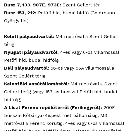
Busz 7, 133, 907E, 973E:
Szent Gellért tér
Busz 153, 212:
Petőfi híd, budai hídfő (Goldmann
György tér)
Keleti pályaudvartól:
M4 metróval a Szent Gellért
térig
Nyugati pályaudvartól:
4-es vagy 6-os villamossal
Petőfi híd, budai hídfőig
Déli pályaudvartól:
56-os vagy 56A villamossal a
Szent Gellért térig
Kelenföld vasútállomástól:
M4 metróval a Szent
Gellért térig (vagy 153-as busszal Petőfi híd, budai
hídfőig)
A Liszt Ferenc repülőtérről (Ferihegyről):
200E
busszal Kőbánya-Kispest metróállomásig, M3
metróval a Ferenc körútig, 4-es vagy 6-os villamossal