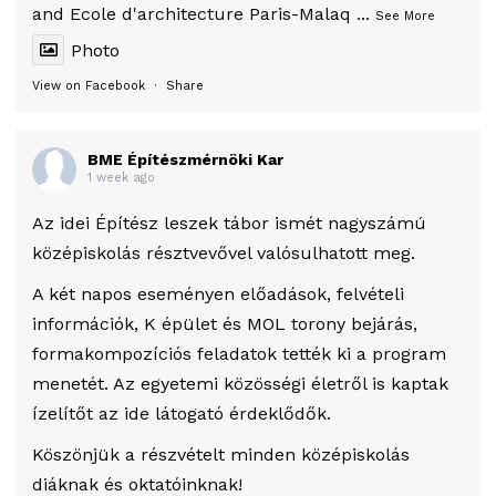
and Ecole d'architecture Paris-Malaq
...
See More
Photo
View on Facebook
·
Share
BME Építészmérnöki Kar
1 week ago
Az idei Építész leszek tábor ismét nagyszámú
középiskolás résztvevővel valósulhatott meg.
A két napos eseményen előadások, felvételi
információk, K épület és MOL torony bejárás,
formakompozíciós feladatok tették ki a program
menetét. Az egyetemi közösségi életről is kaptak
ízelítőt az ide látogató érdeklődők.
Köszönjük a részvételt minden középiskolás
diáknak és oktatóinknak!