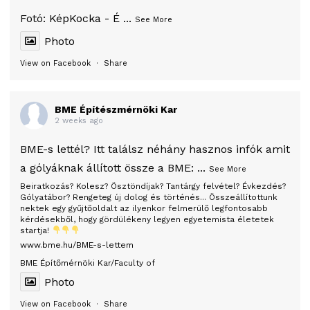
Fotó:
KépKocka - É
...
See More
Photo
View on Facebook
·
Share
BME Építészmérnöki Kar
2 weeks ago
BME-s lettél? Itt találsz néhány hasznos infók amit
a gólyáknak állított össze a BME:
...
See More
Beiratkozás? Kolesz? Ösztöndíjak? Tantárgy felvétel? Évkezdés?
Gólyatábor? Rengeteg új dolog és történés... Összeállítottunk
nektek egy gyűjtőoldalt az ilyenkor felmerülő legfontosabb
kérdésekből, hogy gördülékeny legyen egyetemista életetek
startja!
www.bme.hu/BME-s-lettem
BME Építőmérnöki Kar/Faculty of
Photo
View on Facebook
·
Share