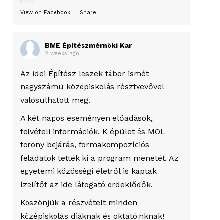
View on Facebook
·
Share
BME Építészmérnöki Kar
2 weeks ago
Az idei Építész leszek tábor ismét
nagyszámú középiskolás résztvevővel
valósulhatott meg.
A két napos eseményen előadások,
felvételi információk, K épület és MOL
torony bejárás, formakompozíciós
feladatok tették ki a program menetét. Az
egyetemi közösségi életről is kaptak
ízelítőt az ide látogató érdeklődők.
Köszönjük a részvételt minden
középiskolás diáknak és oktatóinknak!