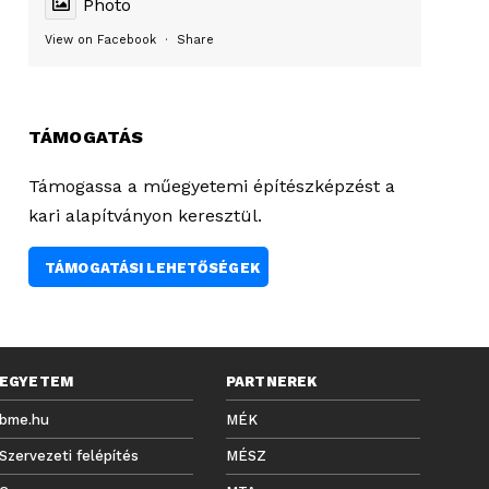
Photo
View on Facebook
·
Share
TÁMOGATÁS
Támogassa a műegyetemi építészképzést a
kari alapítványon keresztül.
TÁMOGATÁSI LEHETŐSÉGEK
EGYETEM
PARTNEREK
bme.hu
MÉK
Szervezeti felépítés
MÉSZ