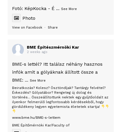
Fotó:
KépKocka - É
...
See More
Photo
View on Facebook
·
Share
BME Építészmérnöki Kar
2 weeks ago
BME-s lettél? Itt találsz néhány hasznos
infók amit a gólyáknak állított össze a
BME:
...
See More
Beiratkozás? Kolesz? Ösztöndíjak? Tantárgy felvétel?
Évkezdés? Gólyatábor? Rengeteg új dolog és
történés... Összeállítottunk nektek egy gyűjtőoldalt az
ilyenkor felmerülő legfontosabb kérdésekből, hogy
gördülékeny legyen egyetemista életetek startja!
www.bme.hu/BME-s-lettem
BME Építőmérnöki Kar/Faculty of