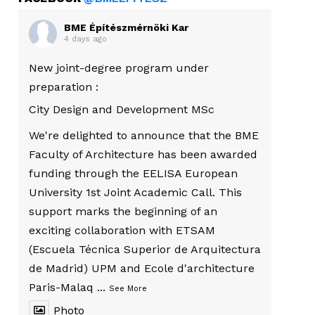
BME Építészmérnöki Kar
4 days ago
New joint-degree program under
preparation :
City Design and Development MSc
We're delighted to announce that the BME
Faculty of Architecture has been awarded
funding through the EELISA European
University 1st Joint Academic Call. This
support marks the beginning of an
exciting collaboration with ETSAM
(Escuela Técnica Superior de Arquitectura
de Madrid) UPM and Ecole d'architecture
Paris-Malaq
...
See More
Photo