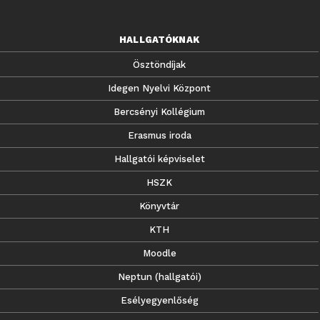
HALLGATÓKNAK
Ösztöndíjak
Idegen Nyelvi Központ
Bercsényi Kollégium
Erasmus iroda
Hallgatói képviselet
HSZK
Könyvtár
KTH
Moodle
Neptun (hallgatói)
Esélyegyenlőség