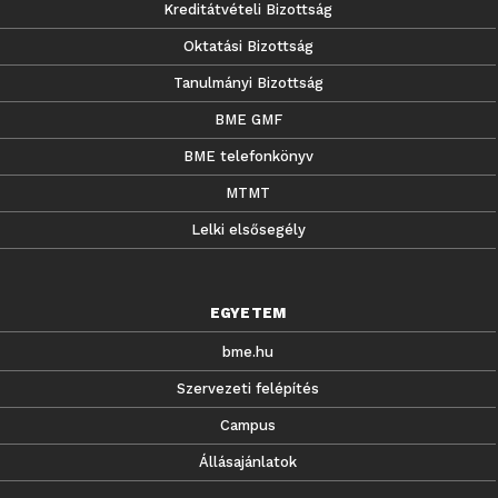
Kreditátvételi Bizottság
Oktatási Bizottság
Tanulmányi Bizottság
BME GMF
BME telefonkönyv
MTMT
Lelki elsősegély
EGYETEM
bme.hu
Szervezeti felépítés
Campus
Állásajánlatok