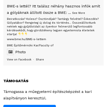
BME-s lettél? Itt találsz néhány hasznos infók amit
a gólyáknak állított össze a BME:
...
See More
Beiratkozás? Kolesz? Ösztöndíjak? Tantárgy felvétel? Évkezdés?
Gólyatábor? Rengeteg új dolog és történés... Összeállítottunk
nektek egy gyűjtőoldalt az ilyenkor felmerülő legfontosabb
kérdésekből, hogy gördülékeny legyen egyetemista életetek
startja!
www.bme.hu/BME-s-lettem
BME Építőmérnöki Kar/Faculty of
Photo
View on Facebook
·
Share
TÁMOGATÁS
Támogassa a műegyetemi építészképzést a kari
alapítványon keresztül.