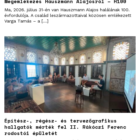
Megemlékezés Hauszmann Alajosról – H100
Ma, 2026. július 31-én van Hauszmann Alajos halálának 100.
évfordulója. A család leszármazottaival közösen emlékezett
Varga Tamás – a […]
Építész-, régész- és tervezőgrafikus
hallgatók mérték fel II. Rákóczi Ferenc
rodostói épületét