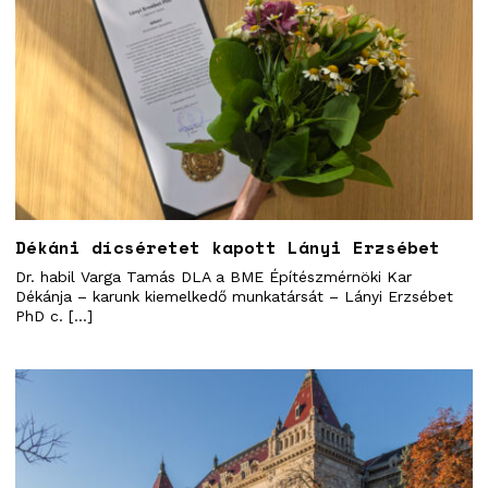
Dékáni dícséretet kapott Lányi Erzsébet
Dr. habil Varga Tamás DLA a BME Építészmérnöki Kar
Dékánja – karunk kiemelkedő munkatársát – Lányi Erzsébet
PhD c. […]