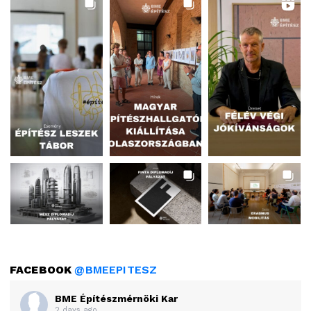
FACEBOOK
@BMEEPITESZ
BME Építészmérnöki Kar
2 days ago