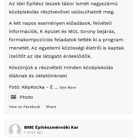
Az idei Építész leszek tábor ismét nagyszámú
középiskolás résztvevővel valósulhatott meg.
A két napos eseményen előadások, felvételi
információk, K épület és MOL torony bejárás,
formakompozíciós feladatok tették ki a program
menetét. Az egyetemi közösségi életről is kaptak
ízelítőt az ide látogató érdeklődők.
Köszönjük a részvételt minden középiskolás
diáknak és oktatóinknak!
Fotó:
KépKocka - É
...
See More
Photo
View on Facebook
·
Share
BME Építészmérnöki Kar
1 week ago