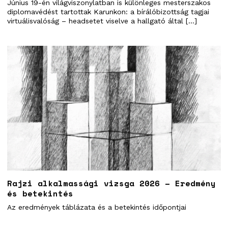
Június 19-én világviszonylatban is különleges mesterszakos
diplomavédést tartottak Karunkon: a bírálóbizottság tagjai
virtuálisvalóság – headsetet viselve a hallgató által […]
Rajzi alkalmassági vizsga 2026 – Eredmény
és betekintés
Az eredmények táblázata és a betekintés időpontjai