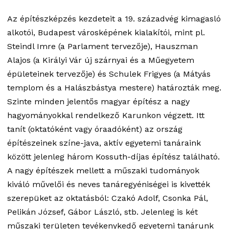
Az építészképzés kezdeteit a 19. századvég kimagasló
alkotói, Budapest városképének kialakítói, mint pl.
Steindl Imre (a Parlament tervezője), Hauszman
Alajos (a Királyi Vár új szárnyai és a Műegyetem
épületeinek tervezője) és Schulek Frigyes (a Mátyás
templom és a Halászbástya mestere) határozták meg.
Szinte minden jelentős magyar építész a nagy
hagyományokkal rendelkező Karunkon végzett. Itt
tanít (oktatóként vagy óraadóként) az ország
építészeinek színe-java, aktív egyetemi tanáraink
között jelenleg három Kossuth-díjas építész található.
A nagy építészek mellett a műszaki tudományok
kiváló művelői és neves tanáregyéniségei is kivették
szerepüket az oktatásból: Czakó Adolf, Csonka Pál,
Pelikán József, Gábor László, stb. Jelenleg is két
műszaki területen tevékenykedő egyetemi tanárunk