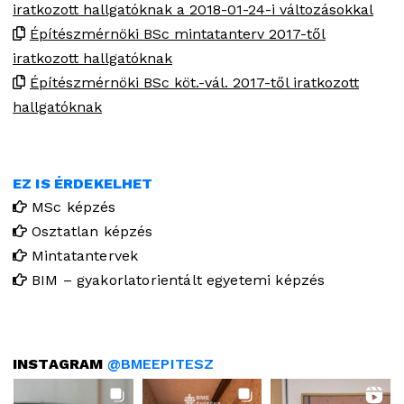
iratkozott hallgatóknak a 2018-01-24-i változásokkal
Építészmérnöki BSc mintatanterv 2017-től
iratkozott hallgatóknak
Építészmérnöki BSc köt.-vál. 2017-től iratkozott
hallgatóknak
EZ IS ÉRDEKELHET
MSc képzés
Osztatlan képzés
Mintatantervek
BIM – gyakorlatorientált egyetemi képzés
INSTAGRAM
@BMEEPITESZ