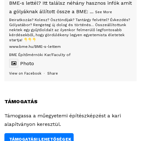
BME-s lettél? Itt találsz néhány hasznos infók amit
a gólyáknak állított össze a BME:
...
See More
Beiratkozás? Kolesz? Ösztöndíjak? Tantárgy felvétel? Évkezdés?
Gólyatábor? Rengeteg új dolog és történés... Összeállítottunk
nektek egy gyűjtőoldalt az ilyenkor felmerülő legfontosabb
kérdésekből, hogy gördülékeny legyen egyetemista életetek
startja!
www.bme.hu/BME-s-lettem
BME Építőmérnöki Kar/Faculty of
Photo
View on Facebook
·
Share
TÁMOGATÁS
Támogassa a műegyetemi építészképzést a kari
alapítványon keresztül.
TÁMOGATÁSI LEHETŐSÉGEK