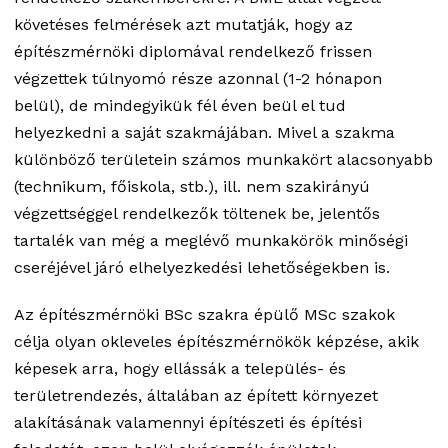
követéses felmérések azt mutatják, hogy az
építészmérnöki diplomával rendelkező frissen
végzettek túlnyomó része azonnal (1-2 hónapon
belül), de mindegyikük fél éven beül el tud
helyezkedni a saját szakmájában. Mivel a szakma
különböző területein számos munkakört alacsonyabb
(technikum, főiskola, stb.), ill. nem szakirányú
végzettséggel rendelkezők töltenek be, jelentős
tartalék van még a meglévő munkakörök minőségi
cseréjével járó elhelyezkedési lehetőségekben is.
Az építészmérnöki BSc szakra épülő MSc szakok
célja olyan okleveles építészmérnökök képzése, akik
képesek arra, hogy ellássák a település- és
területrendezés, általában az épített környezet
alakításának valamennyi építészeti és építési