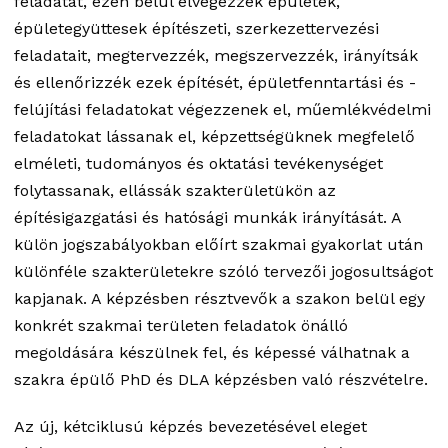
feladatát, ezen belül elvégezzék épületek,
épületegyüttesek építészeti, szerkezettervezési
feladatait, megtervezzék, megszervezzék, irányítsák
és ellenőrizzék ezek építését, épületfenntartási és -
felújítási feladatokat végezzenek el, műemlékvédelmi
feladatokat lássanak el, képzettségüknek megfelelő
elméleti, tudományos és oktatási tevékenységet
folytassanak, ellássák szakterületükön az
építésigazgatási és hatósági munkák irányítását. A
külön jogszabályokban előírt szakmai gyakorlat után
különféle szakterületekre szóló tervezői jogosultságot
kapjanak. A képzésben résztvevők a szakon belül egy
konkrét szakmai területen feladatok önálló
megoldására készülnek fel, és képessé válhatnak a
szakra épülő PhD és DLA képzésben való részvételre.
Az új, kétciklusú képzés bevezetésével eleget