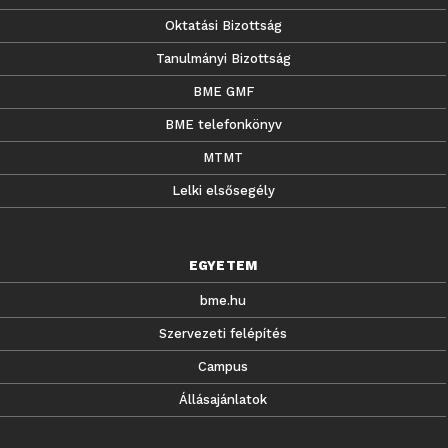
Oktatási Bizottság
Tanulmányi Bizottság
BME GMF
BME telefonkönyv
MTMT
Lelki elsősegély
EGYETEM
bme.hu
Szervezeti felépítés
Campus
Állásajánlatok