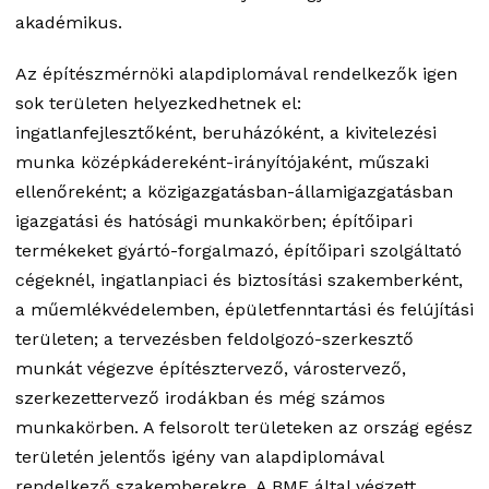
akadémikus.
Az építészmérnöki alapdiplomával rendelkezők igen
sok területen helyezkedhetnek el:
ingatlanfejlesztőként, beruházóként, a kivitelezési
munka középkádereként-irányítójaként, műszaki
ellenőreként; a közigazgatásban-államigazgatásban
igazgatási és hatósági munkakörben; építőipari
termékeket gyártó-forgalmazó, építőipari szolgáltató
cégeknél, ingatlanpiaci és biztosítási szakemberként,
a műemlékvédelemben, épületfenntartási és felújítási
területen; a tervezésben feldolgozó-szerkesztő
munkát végezve építésztervező, várostervező,
szerkezettervező irodákban és még számos
munkakörben. A felsorolt területeken az ország egész
területén jelentős igény van alapdiplomával
rendelkező szakemberekre. A BME által végzett