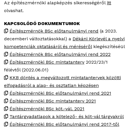
Az építészmérnöki alapképzés sikerességéről
itt
olvashat.
KAPCSOLÓDÓ DOKUMENTUMOK
Építészmérnök BSc előtanulmányi rend
(a 2023.
decemberi változtatásokkal) a
Dékáni Körlevél a nyelvi
kompetenciák oktatásáról és méréséről
kiegészítéséül
Építészmérnök BSc előtanulmányi rend 2022
Építészmérnöki BSc mintatanterv
2022/23/1
félévtől (2022.06.01)
KKB döntés a megváltozott mintatantervek közötti
elfogadásról a alap- és osztatlan képzésen
Építészmérnöki BSc előtanulmányi rend 2021
Építészmérnöki BSc mintatanterv 2021
Építészmérnöki BSc köt.-vál. 2021
Tantárgyadatlapok a kötelező- és köt-vál tárgyakról
Építészmérnöki BSc előtanulmányi rend 2017-től