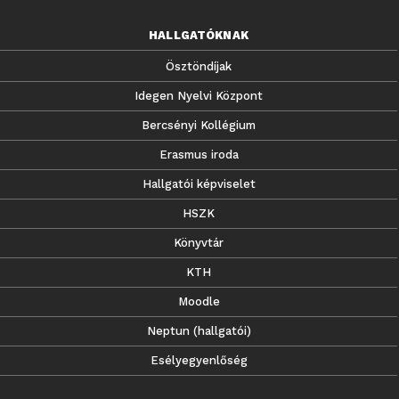
HALLGATÓKNAK
Ösztöndíjak
Idegen Nyelvi Központ
Bercsényi Kollégium
Erasmus iroda
Hallgatói képviselet
HSZK
Könyvtár
KTH
Moodle
Neptun (hallgatói)
Esélyegyenlőség