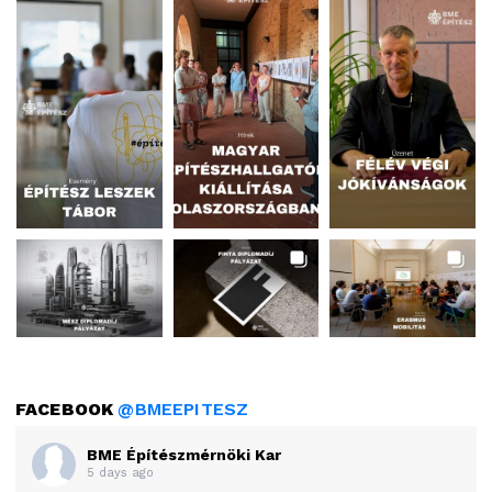
FACEBOOK
@BMEEPITESZ
BME Építészmérnöki Kar
5 days ago