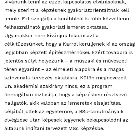
kívánunk tenni az ezzel kapcsolatos elvárásoknak,
mely szerint a képzésnek gyakorlatorientáltnak kell
lennie. Ezt szolgálja a korábbinál is több közvetlenül
felhasználható gyakorlati ismeret oktatása.
Ugyanakkor nem kívánjuk feladni azt a
célkitűzésünket, hogy a Karról kerüljenek ki az ország
legjobban képzett építészmérnökei. Ezért továbbra is
jelentős súlyt helyezünk – a műszaki és művészeti
téren egyaránt – az elméleti alapokra és a magas
színvonalú tervezés-oktatásra. Külön megnevezett
un. akadémiai szakirány nincs, ez a program
önmagában biztosítja, hogy a képzésben résztvevő
hallgatók, akik valóban az ismeretek elsajátítása
céljából jöttek az egyetemre, a BSc-tanulmányaik
elvégzése után képesek legyenek bekapcsolódni az
általunk indítani tervezett MSc képzésbe.