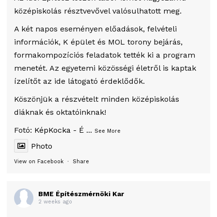
középiskolás résztvevővel valósulhatott meg.
A két napos eseményen előadások, felvételi
információk, K épület és MOL torony bejárás,
formakompozíciós feladatok tették ki a program
menetét. Az egyetemi közösségi életről is kaptak
ízelítőt az ide látogató érdeklődők.
Köszönjük a részvételt minden középiskolás
diáknak és oktatóinknak!
Fotó:
KépKocka - É
...
See More
Photo
View on Facebook
·
Share
BME Építészmérnöki Kar
2 weeks ago