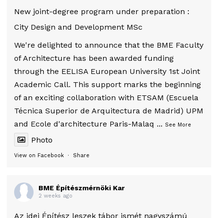
New joint-degree program under preparation :
City Design and Development MSc
We're delighted to announce that the BME Faculty
of Architecture has been awarded funding
through the EELISA European University 1st Joint
Academic Call. This support marks the beginning
of an exciting collaboration with ETSAM (Escuela
Técnica Superior de Arquitectura de Madrid) UPM
and Ecole d'architecture Paris-Malaq
...
See More
Photo
View on Facebook
·
Share
BME Építészmérnöki Kar
2 weeks ago
Az idei Építész leszek tábor ismét nagyszámú