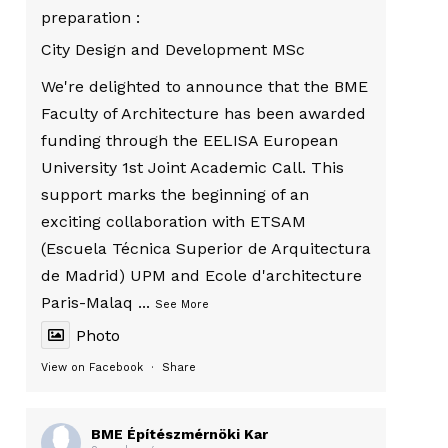
preparation :
City Design and Development MSc
We're delighted to announce that the BME
Faculty of Architecture has been awarded
funding through the EELISA European
University 1st Joint Academic Call. This
support marks the beginning of an
exciting collaboration with ETSAM
(Escuela Técnica Superior de Arquitectura
de Madrid) UPM and Ecole d'architecture
Paris-Malaq
...
See More
Photo
View on Facebook
·
Share
BME Építészmérnöki Kar