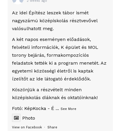
2 weeks ago
Az idei Építész leszek tábor ismét
nagyszámú középiskolás résztvevővel
valósulhatott meg.
A két napos eseményen előadások,
felvételi információk, K épület és MOL
torony bejárás, formakompozíciós
feladatok tették ki a program menetét. Az
egyetemi közösségi életről is kaptak
ízelítőt az ide látogató érdeklődők.
Köszönjük a részvételt minden
középiskolás diáknak és oktatóinknak!
Fotó:
KépKocka - É
...
See More
Photo
View on Facebook
·
Share