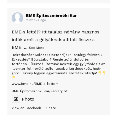
BME Építészmérnöki Kar
2 weeks ago
BME-s lettél? Itt találsz néhány hasznos
infók amit a gólyáknak állított össze a
BME:
...
See More
Beiratkozás? Kolesz? Ösztöndíjak? Tantárgy felvétel?
Évkezdés? Gólyatábor? Rengeteg új dolog és
történés... Összeállítottunk nektek egy gyűjtőoldalt az
ilyenkor felmerülő legfontosabb kérdésekből, hogy
gördülékeny legyen egyetemista életetek startja!
www.bme.hu/BME-s-lettem
BME Építőmérnöki Kar/Faculty of
Photo
View on Facebook
·
Share