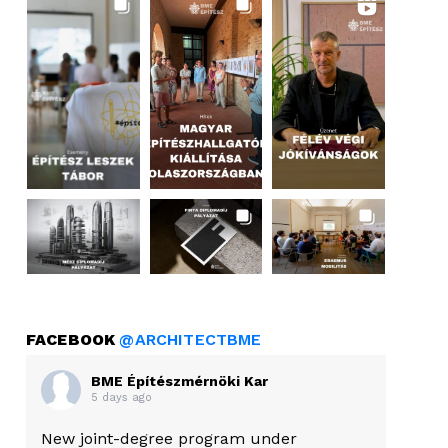
FACEBOOK
@ARCHITECTBME
BME Építészmérnöki Kar
5 days ago
New joint-degree program under