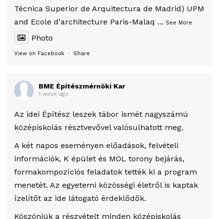
Técnica Superior de Arquitectura de Madrid) UPM
and Ecole d'architecture Paris-Malaq
...
See More
Photo
View on Facebook
·
Share
BME Építészmérnöki Kar
1 week ago
Az idei Építész leszek tábor ismét nagyszámú
középiskolás résztvevővel valósulhatott meg.
A két napos eseményen előadások, felvételi
információk, K épület és MOL torony bejárás,
formakompozíciós feladatok tették ki a program
menetét. Az egyetemi közösségi életről is kaptak
ízelítőt az ide látogató érdeklődők.
Köszönjük a részvételt minden középiskolás