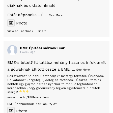
diáknak és oktatóinknak!
Fotó:
KépKocka - É
...
See More
Photo
View on Facebook
·
Share
BME Építészmérnöki Kar
1 week ago
BME-s lettél? Itt találsz néhány hasznos infók amit
a gólyáknak állított össze a BME:
...
See More
Beiratkozás? Kolesz? Ösztöndíjak? Tantárgy felvétel? Évkezdés?
Gólyatábor? Rengeteg új dolog és történés... Összeállítottunk
nektek egy gyűjtőoldalt az ilyenkor felmerülő legfontosabb
kérdésekből, hogy gördülékeny legyen egyetemista életetek
startja!
www.bme.hu/BME-s-lettem
BME Építőmérnöki Kar/Faculty of
Photo