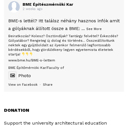
BME Építészmérnöki Kar
2 weeks ago
BME-s lettél? Itt találsz néhány hasznos infók amit
a gólyáknak állított össze a BME:
...
See More
Beiratkozás? Kolesz? Ösztöndíjak? Tantárgy felvétel? Évkezdés?
Gólyatábor? Rengeteg új dolog és történés... Összeállítottunk
nektek egy gyűjtőoldalt az ilyenkor felmerülő legfontosabb
kérdésekből, hogy gördülékeny legyen egyetemista életetek
startja!
www.bme.hu/BME-s-lettem
BME Építőmérnöki Kar/Faculty of
Photo
View on Facebook
·
Share
DONATION
Support the university architectural education