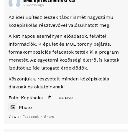
BME Építészmérnöki Kar
2 weeks ago
Az idei Építész leszek tábor ismét nagyszámú
középiskolás résztvevővel valósulhatott meg.
A két napos eseményen előadások, felvételi
információk, K épület és MOL torony bejárás,
formakompozíciós feladatok tették ki a program
menetét. Az egyetemi közösségi életről is kaptak
ízelítőt az ide látogató érdeklődők.
Köszönjük a részvételt minden középiskolás
diáknak és oktatóinknak!
Fotó:
KépKocka - É
...
See More
Photo
View on Facebook
·
Share