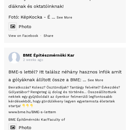
diáknak és oktatóinknak!
Fotó:
KépKocka - É
...
See More
Photo
View on Facebook
·
Share
BME Építészmérnöki Kar
2 weeks ago
BME-s lettél? Itt találsz néhány hasznos infók amit
a gólyáknak állított össze a BME:
...
See More
Beiratkozás? Kolesz? Ösztöndíjak? Tantárgy felvétel? Évkezdés?
Gólyatábor? Rengeteg új dolog és történés... Összeállítottunk
nektek egy gyűjtőoldalt az ilyenkor felmerülő legfontosabb
kérdésekből, hogy gördülékeny legyen egyetemista életetek
startja!
www.bme.hu/BME-s-lettem
BME Építőmérnöki Kar/Faculty of
Photo