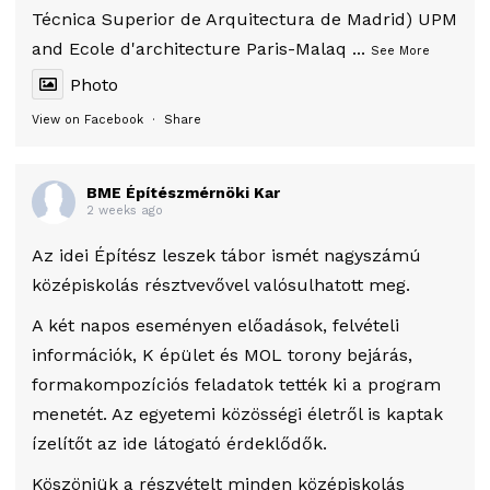
Técnica Superior de Arquitectura de Madrid) UPM
and Ecole d'architecture Paris-Malaq
...
See More
Photo
View on Facebook
·
Share
BME Építészmérnöki Kar
2 weeks ago
Az idei Építész leszek tábor ismét nagyszámú
középiskolás résztvevővel valósulhatott meg.
A két napos eseményen előadások, felvételi
információk, K épület és MOL torony bejárás,
formakompozíciós feladatok tették ki a program
menetét. Az egyetemi közösségi életről is kaptak
ízelítőt az ide látogató érdeklődők.
Köszönjük a részvételt minden középiskolás