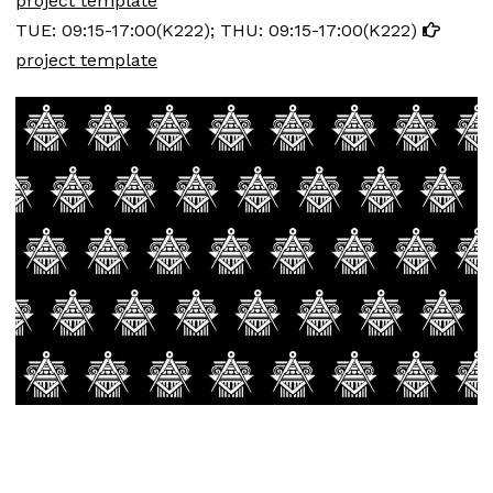
project template
TUE: 09:15-17:00(K222); THU: 09:15-17:00(K222)
project template