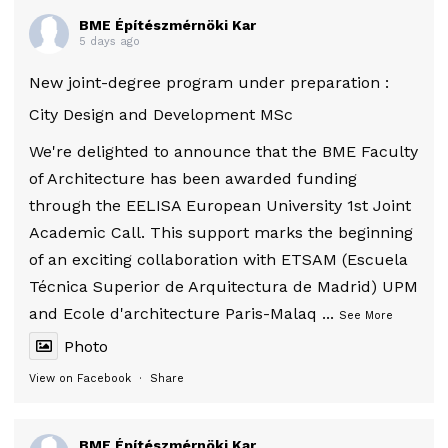
BME Építészmérnöki Kar
5 days ago
New joint-degree program under preparation :
City Design and Development MSc
We're delighted to announce that the BME Faculty
of Architecture has been awarded funding
through the EELISA European University 1st Joint
Academic Call. This support marks the beginning
of an exciting collaboration with ETSAM (Escuela
Técnica Superior de Arquitectura de Madrid) UPM
and Ecole d'architecture Paris-Malaq
...
See More
Photo
View on Facebook
·
Share
BME Építészmérnöki Kar