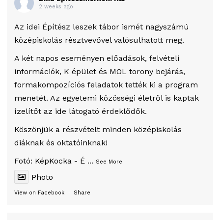
2 weeks ago
Az idei Építész leszek tábor ismét nagyszámú
középiskolás résztvevővel valósulhatott meg.
A két napos eseményen előadások, felvételi
információk, K épület és MOL torony bejárás,
formakompozíciós feladatok tették ki a program
menetét. Az egyetemi közösségi életről is kaptak
ízelítőt az ide látogató érdeklődők.
Köszönjük a részvételt minden középiskolás
diáknak és oktatóinknak!
Fotó:
KépKocka - É
...
See More
Photo
View on Facebook
·
Share