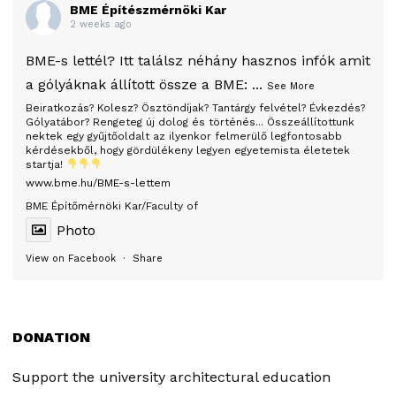
BME Építészmérnöki Kar
2 weeks ago
BME-s lettél? Itt találsz néhány hasznos infók amit
a gólyáknak állított össze a BME:
...
See More
Beiratkozás? Kolesz? Ösztöndíjak? Tantárgy felvétel? Évkezdés?
Gólyatábor? Rengeteg új dolog és történés... Összeállítottunk
nektek egy gyűjtőoldalt az ilyenkor felmerülő legfontosabb
kérdésekből, hogy gördülékeny legyen egyetemista életetek
startja!
www.bme.hu/BME-s-lettem
BME Építőmérnöki Kar/Faculty of
Photo
View on Facebook
·
Share
DONATION
Support the university architectural education