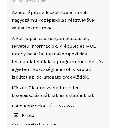
2 weeks ago
Az idei Építész leszek tábor ismét
nagyszámú középiskolás résztvevővel
valósulhatott meg.
A két napos eseményen előadások,
felvételi információk, K épület és MOL
torony bejárás, formakompozíciós
feladatok tették ki a program menetét. Az
egyetemi közösségi életről is kaptak
ízelítőt az ide látogató érdeklődők.
Köszönjük a részvételt minden
középiskolás diáknak és oktatóinknak!
Fotó:
KépKocka - É
...
See More
Photo
View on Facebook
·
Share