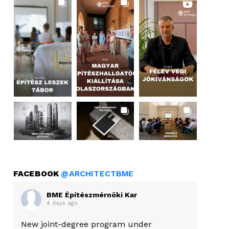
FACEBOOK
@ARCHITECTBME
BME Építészmérnöki Kar
4 days ago
New joint-degree program under