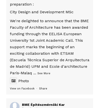
preparation :
City Design and Development MSc
We're delighted to announce that the BME
Faculty of Architecture has been awarded
funding through the EELISA European
University 1st Joint Academic Call. This
support marks the beginning of an
exciting collaboration with ETSAM
(Escuela Técnica Superior de Arquitectura
de Madrid) UPM and Ecole d'architecture
Paris-Malaq
...
See More
Photo
View on Facebook
·
Share
BME Építészmérnöki Kar