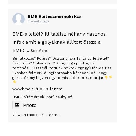
BME Építészmérnöki Kar
2 weeks ago
BME-s lettél? Itt találsz néhány hasznos
infók amit a gólyáknak állított össze a
BME:
...
See More
Beiratkozás? Kolesz? Ösztöndíjak? Tantárgy felvétel?
Évkezdés? Gólyatábor? Rengeteg új dolog és
történés... Összeállítottunk nektek egy gyűjtőoldalt az
ilyenkor felmerülő legfontosabb kérdésekből, hogy
gördülékeny legyen egyetemista életetek startja!
www.bme.hu/BME-s-lettem
BME Építőmérnöki Kar/Faculty of
Photo
View on Facebook
·
Share