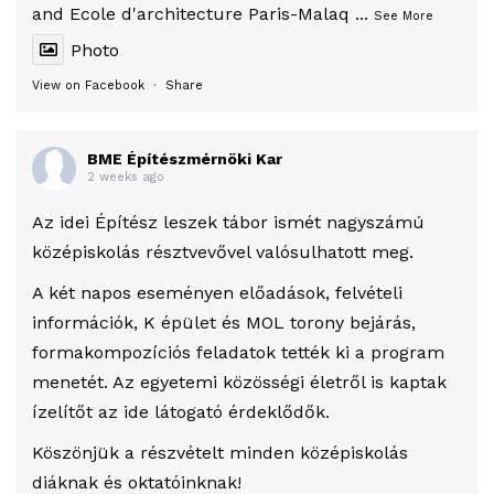
and Ecole d'architecture Paris-Malaq
...
See More
Photo
View on Facebook
·
Share
BME Építészmérnöki Kar
2 weeks ago
Az idei Építész leszek tábor ismét nagyszámú
középiskolás résztvevővel valósulhatott meg.
A két napos eseményen előadások, felvételi
információk, K épület és MOL torony bejárás,
formakompozíciós feladatok tették ki a program
menetét. Az egyetemi közösségi életről is kaptak
ízelítőt az ide látogató érdeklődők.
Köszönjük a részvételt minden középiskolás
diáknak és oktatóinknak!