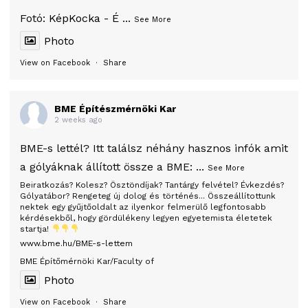
Fotó:
KépKocka - É
...
See More
Photo
View on Facebook
·
Share
BME Építészmérnöki Kar
2 weeks ago
BME-s lettél? Itt találsz néhány hasznos infók amit
a gólyáknak állított össze a BME:
...
See More
Beiratkozás? Kolesz? Ösztöndíjak? Tantárgy felvétel? Évkezdés?
Gólyatábor? Rengeteg új dolog és történés... Összeállítottunk
nektek egy gyűjtőoldalt az ilyenkor felmerülő legfontosabb
kérdésekből, hogy gördülékeny legyen egyetemista életetek
startja!
www.bme.hu/BME-s-lettem
BME Építőmérnöki Kar/Faculty of
Photo
View on Facebook
·
Share