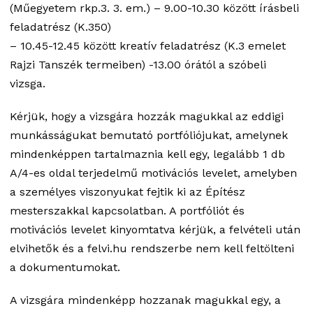
(Műegyetem rkp.3. 3. em.) – 9.00-10.30 között írásbeli
feladatrész (K.350)
– 10.45-12.45 között kreatív feladatrész (K.3 emelet
Rajzi Tanszék termeiben) -13.00 órától a szóbeli
vizsga.
Kérjük, hogy a vizsgára hozzák magukkal az eddigi
munkásságukat bemutató portfóliójukat, amelynek
mindenképpen tartalmaznia kell egy, legalább 1 db
A/4-es oldal terjedelmű motivációs levelet, amelyben
a személyes viszonyukat fejtik ki az Építész
mesterszakkal kapcsolatban. A portfóliót és
motivációs levelet kinyomtatva kérjük, a felvételi után
elvihetők és a felvi.hu rendszerbe nem kell feltölteni
a dokumentumokat.
A vizsgára mindenképp hozzanak magukkal egy, a