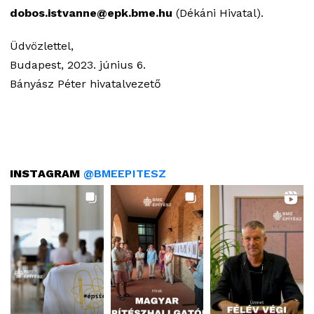
dobos.istvanne@epk.bme.hu
(Dékáni Hivatal).
Üdvözlettel,
Budapest, 2023. június 6.
Bányász Péter hivatalvezető
INSTAGRAM
@BMEEPITESZ