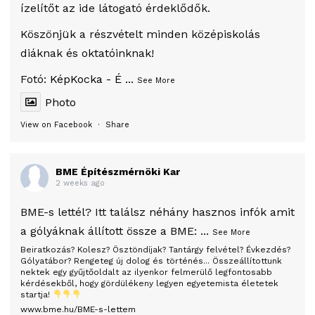
ízelítőt az ide látogató érdeklődők.
Köszönjük a részvételt minden középiskolás
diáknak és oktatóinknak!
Fotó:
KépKocka - É
...
See More
Photo
View on Facebook
·
Share
BME Építészmérnöki Kar
2 weeks ago
BME-s lettél? Itt találsz néhány hasznos infók amit
a gólyáknak állított össze a BME:
...
See More
Beiratkozás? Kolesz? Ösztöndíjak? Tantárgy felvétel? Évkezdés?
Gólyatábor? Rengeteg új dolog és történés... Összeállítottunk
nektek egy gyűjtőoldalt az ilyenkor felmerülő legfontosabb
kérdésekből, hogy gördülékeny legyen egyetemista életetek
startja!
www.bme.hu/BME-s-lettem