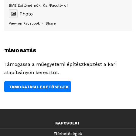
BME Építőmérnöki Kar/Faculty of
Photo
View on Facebook
·
Share
TÁMOGATÁS
Támogassa a műegyetemi építészképzést a kari
alapítványon keresztül.
TÁMOGATÁSI LEHETŐSÉGEK
KAPCSOLAT
Elérhetőségek