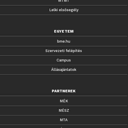
MTMT
Lelki elsősegély
EGYETEM
bme.hu
Szervezeti felépítés
Campus
Állásajánlatok
PARTNEREK
MÉK
MÉSZ
MTA