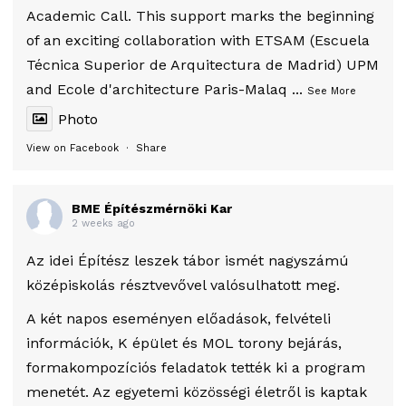
Academic Call. This support marks the beginning
of an exciting collaboration with ETSAM (Escuela
Técnica Superior de Arquitectura de Madrid) UPM
and Ecole d'architecture Paris-Malaq
...
See More
Photo
View on Facebook
·
Share
BME Építészmérnöki Kar
2 weeks ago
Az idei Építész leszek tábor ismét nagyszámú
középiskolás résztvevővel valósulhatott meg.
A két napos eseményen előadások, felvételi
információk, K épület és MOL torony bejárás,
formakompozíciós feladatok tették ki a program
menetét. Az egyetemi közösségi életről is kaptak