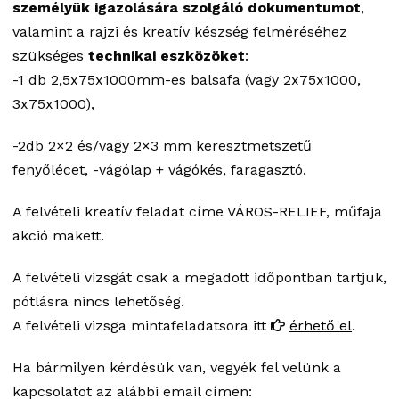
személyük igazolására szolgáló
dokumentumot
,
valamint a rajzi és kreatív készség felméréséhez
szükséges
technikai
eszközöket
:
-1 db 2,5x75x1000mm-es balsafa (vagy 2x75x1000,
3x75x1000),
-2db 2×2 és/vagy 2×3 mm keresztmetszetű
fenyőlécet, -vágólap + vágókés, faragasztó.
A felvételi kreatív feladat címe VÁROS-RELIEF, műfaja
akció makett.
A felvételi vizsgát csak a megadott időpontban tartjuk,
pótlásra nincs lehetőség.
A felvételi vizsga mintafeladatsora itt
érhető el
.
Ha bármilyen kérdésük van, vegyék fel velünk a
kapcsolatot az alábbi email címen: