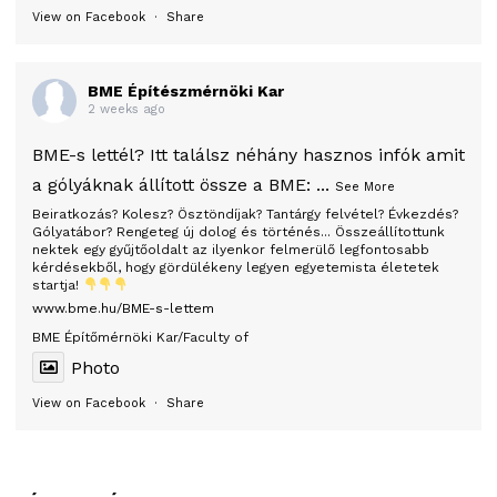
View on Facebook
·
Share
BME Építészmérnöki Kar
2 weeks ago
BME-s lettél? Itt találsz néhány hasznos infók amit
a gólyáknak állított össze a BME:
...
See More
Beiratkozás? Kolesz? Ösztöndíjak? Tantárgy felvétel? Évkezdés?
Gólyatábor? Rengeteg új dolog és történés... Összeállítottunk
nektek egy gyűjtőoldalt az ilyenkor felmerülő legfontosabb
kérdésekből, hogy gördülékeny legyen egyetemista életetek
startja!
www.bme.hu/BME-s-lettem
BME Építőmérnöki Kar/Faculty of
Photo
View on Facebook
·
Share