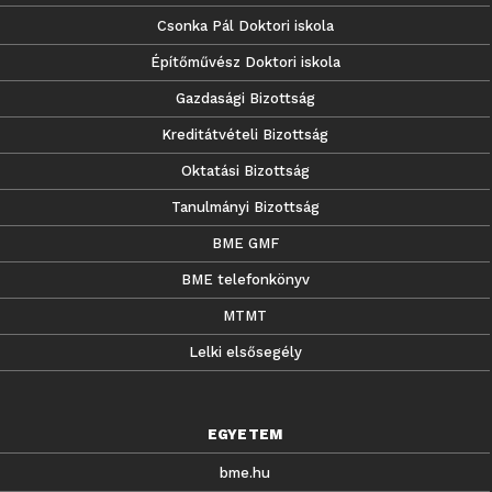
Csonka Pál Doktori iskola
Építőművész Doktori iskola
Gazdasági Bizottság
Kreditátvételi Bizottság
Oktatási Bizottság
Tanulmányi Bizottság
BME GMF
BME telefonkönyv
MTMT
Lelki elsősegély
EGYETEM
bme.hu