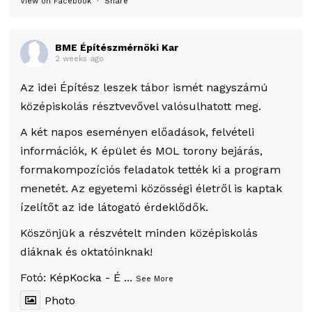
View on Facebook
·
Share
BME Építészmérnöki Kar
2 weeks ago
Az idei Építész leszek tábor ismét nagyszámú
középiskolás résztvevővel valósulhatott meg.
A két napos eseményen előadások, felvételi
információk, K épület és MOL torony bejárás,
formakompozíciós feladatok tették ki a program
menetét. Az egyetemi közösségi életről is kaptak
ízelítőt az ide látogató érdeklődők.
Köszönjük a részvételt minden középiskolás
diáknak és oktatóinknak!
Fotó:
KépKocka - É
...
See More
Photo