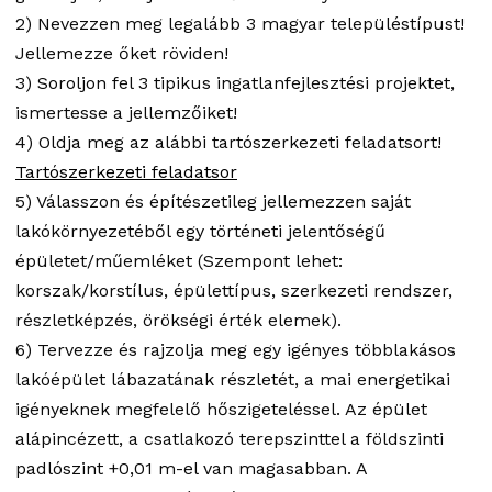
2) Nevezzen meg legalább 3 magyar településtípust!
Jellemezze őket röviden!
3) Soroljon fel 3 tipikus ingatlanfejlesztési projektet,
ismertesse a jellemzőiket!
4) Oldja meg az alábbi tartószerkezeti feladatsort!
Tartószerkezeti feladatsor
5) Válasszon és építészetileg jellemezzen saját
lakókörnyezetéből egy történeti jelentőségű
épületet/műemléket (Szempont lehet:
korszak/korstílus, épülettípus, szerkezeti rendszer,
részletképzés, örökségi érték elemek).
6) Tervezze és rajzolja meg egy igényes többlakásos
lakóépület lábazatának részletét, a mai energetikai
igényeknek megfelelő hőszigeteléssel. Az épület
alápincézett, a csatlakozó terepszinttel a földszinti
padlószint +0,01 m-el van magasabban. A