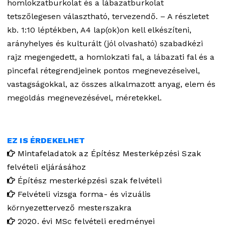
homlokzatburkolat és a lábazatburkolat
tetszőlegesen választható, tervezendő. – A részletet
kb. 1:10 léptékben, A4 lap(ok)on kell elkészíteni,
arányhelyes és kulturált (jól olvasható) szabadkézi
rajz megengedett, a homlokzati fal, a lábazati fal és a
pincefal rétegrendjeinek pontos megnevezéseivel,
vastagságokkal, az összes alkalmazott anyag, elem és
megoldás megnevezésével, méretekkel.
EZ IS ÉRDEKELHET
Mintafeladatok az Építész Mesterképzési Szak
felvételi eljárásához
Építész mesterképzési szak felvételi
Felvételi vizsga forma- és vizuális
környezettervező mesterszakra
2020. évi MSc felvételi eredményei