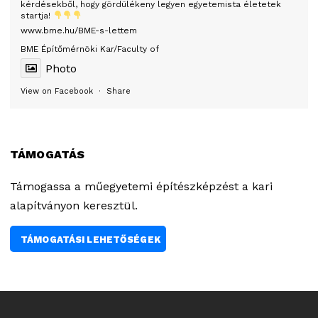
kérdésekből, hogy gördülékeny legyen egyetemista életetek
startja!
www.bme.hu/BME-s-lettem
BME Építőmérnöki Kar/Faculty of
Photo
View on Facebook
·
Share
TÁMOGATÁS
Támogassa a műegyetemi építészképzést a kari
alapítványon keresztül.
TÁMOGATÁSI LEHETŐSÉGEK