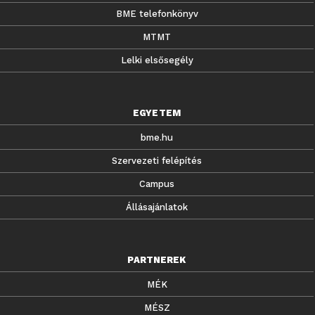
BME telefonkönyv
MTMT
Lelki elsősegély
EGYETEM
bme.hu
Szervezeti felépítés
Campus
Állásajánlatok
PARTNEREK
MÉK
MÉSZ