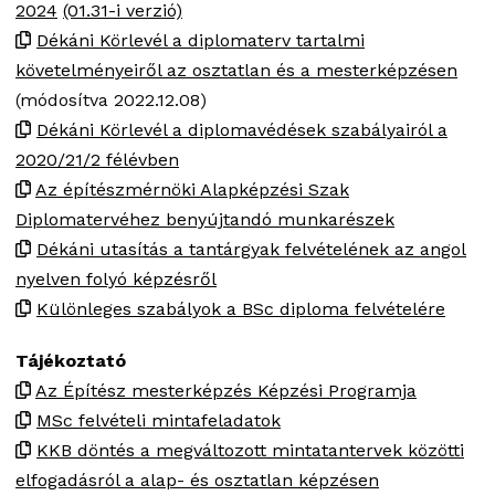
2024
(01.31-i verzió)
Dékáni Körlevél a diplomaterv tartalmi
követelményeiről az osztatlan és a mesterképzésen
(módosítva 2022.12.08)
Dékáni Körlevél a diplomavédések szabályairól a
2020/21/2 félévben
Az építészmérnöki Alapképzési Szak
Diplomatervéhez benyújtandó munkarészek
Dékáni utasítás a tantárgyak felvételének az angol
nyelven folyó képzésről
Különleges szabályok a BSc diploma felvételére
Tájékoztató
Az Építész mesterképzés Képzési Programja
MSc felvételi mintafeladatok
KKB döntés a megváltozott mintatantervek közötti
elfogadásról a alap- és osztatlan képzésen