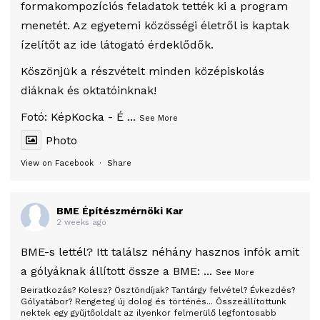
formakompozíciós feladatok tették ki a program
menetét. Az egyetemi közösségi életről is kaptak
ízelítőt az ide látogató érdeklődők.
Köszönjük a részvételt minden középiskolás
diáknak és oktatóinknak!
Fotó:
KépKocka - É
...
See More
Photo
View on Facebook
·
Share
BME Építészmérnöki Kar
2 weeks ago
BME-s lettél? Itt találsz néhány hasznos infók amit
a gólyáknak állított össze a BME:
...
See More
Beiratkozás? Kolesz? Ösztöndíjak? Tantárgy felvétel? Évkezdés?
Gólyatábor? Rengeteg új dolog és történés... Összeállítottunk
nektek egy gyűjtőoldalt az ilyenkor felmerülő legfontosabb