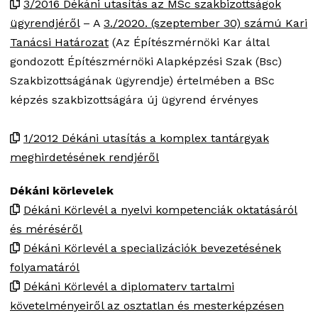
3/2016 Dékáni utasítás az MSc szakbizottságok
ügyrendjéről
– A
3./2020. (szeptember 30) számú Kari
Tanácsi Határozat
(Az Építészmérnöki Kar által
gondozott Építészmérnöki Alapképzési Szak (Bsc)
Szakbizottságának ügyrendje) értelmében a BSc
képzés szakbizottságára új ügyrend érvényes
1/2012 Dékáni utasítás a komplex tantárgyak
meghirdetésének rendjéről
Dékáni körlevelek
Dékáni Körlevél a nyelvi kompetenciák oktatásáról
és méréséről
Dékáni Körlevél a specializációk bevezetésének
folyamatáról
Dékáni Körlevél a diplomaterv tartalmi
követelményeiről az osztatlan és mesterképzésen