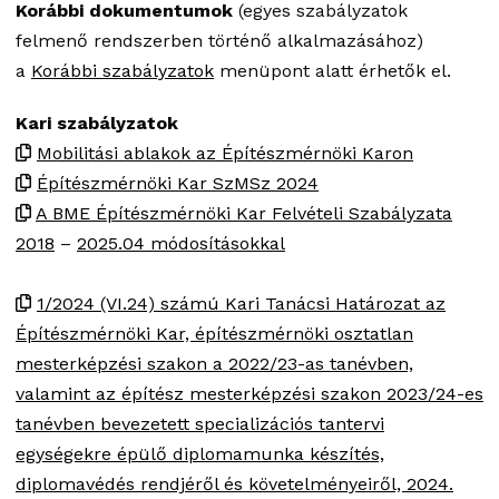
Korábbi dokumentumok
(egyes szabályzatok
felmenő rendszerben történő alkalmazásához)
a
Korábbi szabályzatok
menüpont alatt érhetők el.
Kari szabályzatok
Mobilitási ablakok az Építészmérnöki Karon
Építészmérnöki Kar SzMSz 2024
A BME Építészmérnöki Kar Felvételi Szabályzata
2018
–
2025.04 módosításokkal
1/2024 (VI.24) számú Kari Tanácsi Határozat az
Építészmérnöki Kar, építészmérnöki osztatlan
mesterképzési szakon a 2022/23-as tanévben,
valamint az építész mesterképzési szakon 2023/24-es
tanévben bevezetett specializációs tantervi
egységekre épülő diplomamunka készítés,
diplomavédés rendjéről és követelményeiről, 2024.