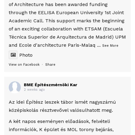
of Architecture has been awarded funding
through the EELISA European University 1st Joint
Academic Call. This support marks the beginning
of an exciting collaboration with ETSAM (Escuela
Técnica Superior de Arquitectura de Madrid) UPM
and Ecole d'architecture Paris-Malaq
...
See More
Photo
View on Facebook
·
Share
BME Építészmérnöki Kar
2 weeks ago
Az idei Építész leszek tábor ismét nagyszámú
középiskolás résztvevővel valósulhatott meg.
A két napos eseményen előadások, felvételi
információk, K épület és MOL torony bejárás,