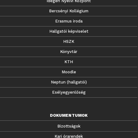
Idegen Nyelvi Központ
Bercsényi Kollégium
Erasmus iroda
Hallgatói képviselet
HSZK
Könyvtár
KTH
Moodle
Neptun (hallgatói)
Esélyegyenlőség
DOKUMENTUMOK
Bizottságok
Kari órarendek