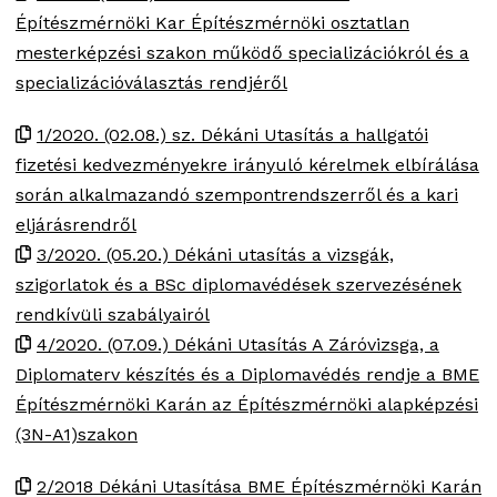
Építészmérnöki Kar Építészmérnöki osztatlan
mesterképzési szakon működő specializációkról és a
specializációválasztás rendjéről
1/2020. (02.08.) sz. Dékáni Utasítás a hallgatói
fizetési kedvezményekre irányuló kérelmek elbírálása
során alkalmazandó szempontrendszerről és a kari
eljárásrendről
3/2020. (05.20.) Dékáni utasítás a vizsgák,
szigorlatok és a BSc diplomavédések szervezésének
rendkívüli szabályairól
4/2020. (07.09.) Dékáni Utasítás A Záróvizsga, a
Diplomaterv készítés és a Diplomavédés rendje a BME
Építészmérnöki Karán az Építészmérnöki alapképzési
(3N-A1)szakon
2/2018 Dékáni Utasítása BME Építészmérnöki Karán