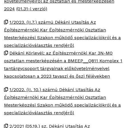
követelményeiről az osztatlan és mesterképzésen
2024
(01.31-i verzió)
1/2023. (II.7.) számú Dékáni Utasítás Az
Építészmérnöki Kar Építészmérnöki Osztatlan
Mesterképzési Szakon működő specializációkról és a
specializációválasztás rendjéről
Dékáni Körlevél: az Építészmérnöki Kar 3N-M0
osztatlan mesterképzésén a BMEEP__Q811 Komplex 1
tantárgycsoport tárgyainak előkövetelményeivel
kapcsolatosan a 2023 tavaszi és őszi félévekben
1/2022. (II. 10.) számú Dékáni Utasítás Az
Építészmérnöki Kar Építészmérnöki Osztatlan
Mesterképzési Szakon működő specializációkról és a
specializációválasztás rendjéről
2/2021 (05.19.) sz. Dékáni Utasítás Az