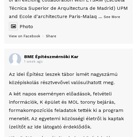
Técnica Superior de Arquitectura de Madrid) UPM
and Ecole d'architecture Paris-Malaq
...
See More
Photo
View on Facebook
·
Share
BME Építészmérnöki Kar
1 week ago
Az idei Építész leszek tábor ismét nagyszámú
középiskolás résztvevővel valósulhatott meg.
A két napos eseményen előadások, felvételi
információk, K épület és MOL torony bejárás,
formakompozíciós feladatok tették ki a program
menetét. Az egyetemi közösségi életről is kaptak
ízelítőt az ide látogató érdeklődők.