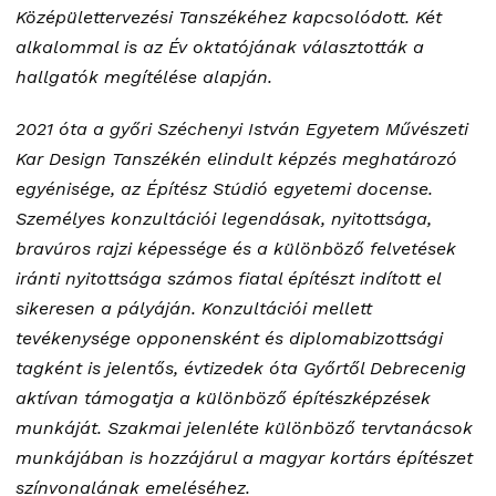
Középülettervezési Tanszékéhez kapcsolódott. Két
alkalommal is az Év oktatójának választották a
hallgatók megítélése alapján.
2021 óta a győri Széchenyi István Egyetem Művészeti
Kar Design Tanszékén elindult képzés meghatározó
egyénisége, az Építész Stúdió egyetemi docense.
Személyes konzultációi legendásak, nyitottsága,
bravúros rajzi képessége és a különböző felvetések
iránti nyitottsága számos fiatal építészt indított el
sikeresen a pályáján. Konzultációi mellett
tevékenysége opponensként és diplomabizottsági
tagként is jelentős, évtizedek óta Győrtől Debrecenig
aktívan támogatja a különböző építészképzések
munkáját. Szakmai jelenléte különböző tervtanácsok
munkájában is hozzájárul a magyar kortárs építészet
színvonalának emeléséhez.