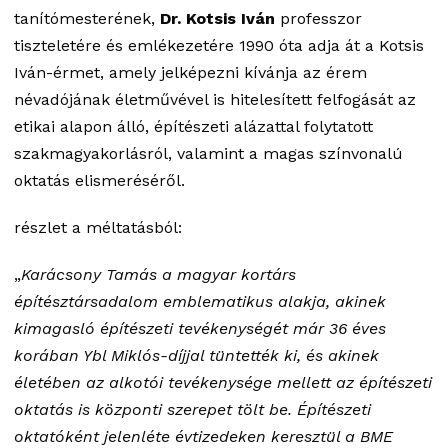
tanítómesterének,
Dr. Kotsis Iván
professzor
tiszteletére és emlékezetére 1990 óta adja át a Kotsis
Iván-érmet, amely jelképezni kívánja az érem
névadójának életművével is hitelesített felfogását az
etikai alapon álló, építészeti alázattal folytatott
szakmagyakorlásról, valamint a magas színvonalú
oktatás elismeréséről.
részlet a méltatásból:
„
Karácsony Tamás a magyar kortárs
építésztársadalom emblematikus alakja, akinek
kimagasló építészeti tevékenységét már 36 éves
korában Ybl Miklós-díjjal tüntették ki, és akinek
életében az alkotói tevékenysége mellett az építészeti
oktatás is központi szerepet tölt be. Építészeti
oktatóként jelenléte évtizedeken keresztül a BME