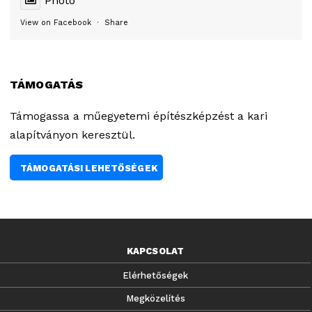
Photo
View on Facebook
·
Share
TÁMOGATÁS
Támogassa a műegyetemi építészképzést a kari
alapítványon keresztül.
TÁMOGATÁSI LEHETŐSÉGEK
KAPCSOLAT
Elérhetőségek
Megközelítés