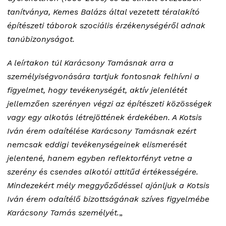
tanítványa, Kemes Balázs által vezetett téralakító
építészeti táborok szociális érzékenységéről adnak
tanúbizonyságot.
A leírtakon túl Karácsony Tamásnak arra a
személyiségvonására tartjuk fontosnak felhívni a
figyelmet, hogy tevékenységét, aktív jelenlétét
jellemzően szerényen végzi az építészeti közösségek
vagy egy alkotás létrejöttének érdekében. A Kotsis
Iván érem odaítélése Karácsony Tamásnak ezért
nemcsak eddigi tevékenységeinek elismerését
jelentené, hanem egyben reflektorfényt vetne a
szerény és csendes alkotói attitűd értékességére.
Mindezekért mély meggyőződéssel ajánljuk a Kotsis
Iván érem odaítélő bizottságának szíves figyelmébe
Karácsony Tamás személyét.
„