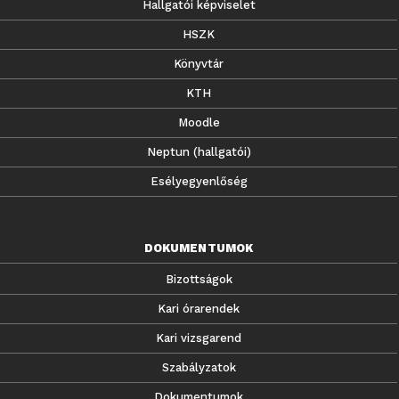
Hallgatói képviselet
HSZK
Könyvtár
KTH
Moodle
Neptun (hallgatói)
Esélyegyenlőség
DOKUMENTUMOK
Bizottságok
Kari órarendek
Kari vizsgarend
Szabályzatok
Dokumentumok