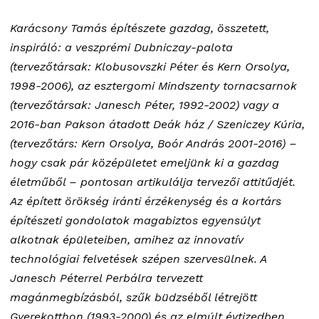
Karácsony Tamás építészete gazdag, összetett,
inspiráló: a veszprémi Dubniczay-palota
(tervezőtársak: Klobusovszki Péter és Kern Orsolya,
1998-2006), az esztergomi Mindszenty tornacsarnok
(tervezőtársak: Janesch Péter, 1992-2002) vagy a
2016-ban Pakson átadott Deák ház / Szeniczey Kúria,
(tervezőtárs: Kern Orsolya, Boór András 2001-2016) –
hogy csak pár középületet emeljünk ki a gazdag
életműből – pontosan artikulálja tervezői attitűdjét.
Az épített örökség iránti érzékenység és a kortárs
építészeti gondolatok magabiztos egyensúlyt
alkotnak épületeiben, amihez az innovatív
technológiai felvetések szépen szervesülnek. A
Janesch Péterrel Perbálra tervezett
magánmegbízásból, szűk büdzséből létrejött
Gyerekotthon (1993-2000) és az elmúlt évtizedben