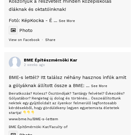
Köszönjük a részvételt minden középiskolás
diáknak és oktatóinknak!
Fotó:
KépKocka - É
...
See More
Photo
View on Facebook
·
Share
BME Építészmérnöki Kar
2 weeks ago
BME-s lettél? Itt találsz néhány hasznos infók amit
a gólyáknak állított össze a BME:
...
See More
Beiratkozás? Kolesz? Ösztöndíjak? Tantárgy felvétel? Évkezdés?
Gólyatábor? Rengeteg új dolog és történés... Összeállítottunk
nektek egy gyűjtőoldalt az ilyenkor felmerülő legfontosabb
kérdésekből, hogy gördülékeny legyen egyetemista életetek
startja!
www.bme.hu/BME-s-lettem
BME Építőmérnöki Kar/Faculty of