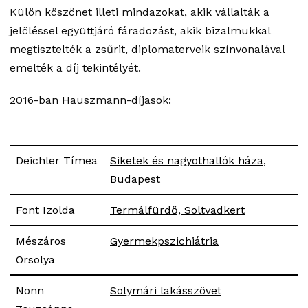
Külön köszönet illeti mindazokat, akik vállalták a
jelöléssel együttjáró fáradozást, akik bizalmukkal
megtisztelték a zsűrit, diplomaterveik színvonalával
emelték a díj tekintélyét.
2016-ban Hauszmann-díjasok:
Deichler Tímea
Siketek és nagyothallók háza,
Budapest
Font Izolda
Termálfürdő, Soltvadkert
Mészáros
Gyermekpszichiátria
Orsolya
Nonn
Solymári lakásszövet