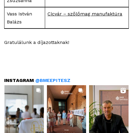
Zsuzsánna
Vass István
Cicvár – szőlőmag manufaktúra
Balázs
Gratulálunk a díjazottaknak!
INSTAGRAM
@BMEEPITESZ