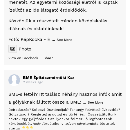
menetét. Az egyetemi közösségi életről is kaptak
ízelítőt az ide látogató érdeklődők.
Köszönjük a részvételt minden középiskolás
diáknak és oktatóinknak!
Fotó:
KépKocka - É
...
See More
Photo
View on Facebook
·
Share
BME Építészmérnöki Kar
2 weeks ago
BME-s lettél? Itt találsz néhány hasznos infók amit
a gólyáknak állított össze a BME:
...
See More
Beiratkozás? Kolesz? Ösztöndíjak? Tantárgy felvétel? Évkezdés?
Gólyatábor? Rengeteg új dolog és történés... Összeállítottunk
nektek egy gyűjtőoldalt az ilyenkor felmerülő legfontosabb
kérdésekből, hogy gördülékeny legyen egyetemista életetek
startja!