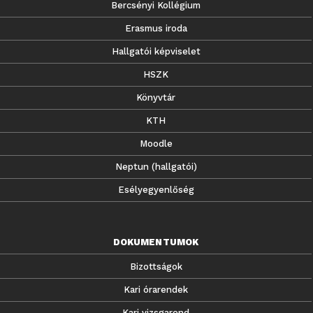
Bercsényi Kollégium
Erasmus iroda
Hallgatói képviselet
HSZK
Könyvtár
KTH
Moodle
Neptun (hallgatói)
Esélyegyenlőség
DOKUMENTUMOK
Bizottságok
Kari órarendek
Kari vizsgarend