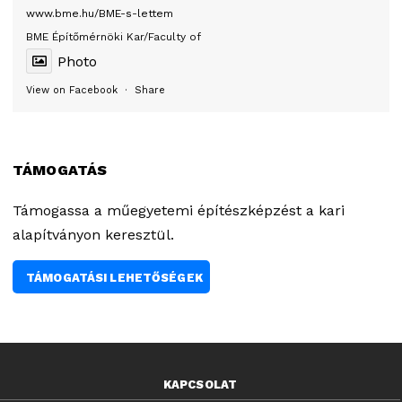
www.bme.hu/BME-s-lettem
BME Építőmérnöki Kar/Faculty of
Photo
View on Facebook
·
Share
TÁMOGATÁS
Támogassa a műegyetemi építészképzést a kari
alapítványon keresztül.
TÁMOGATÁSI LEHETŐSÉGEK
KAPCSOLAT