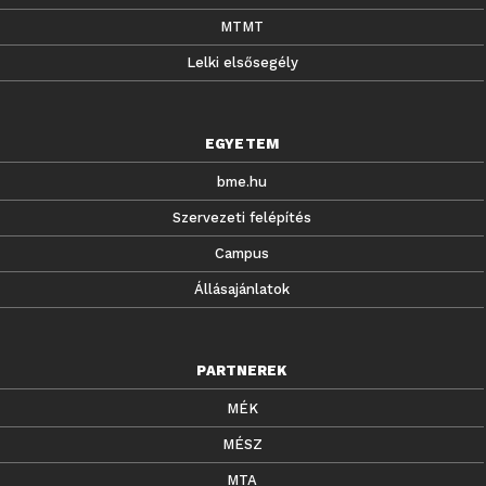
MTMT
Lelki elsősegély
EGYETEM
bme.hu
Szervezeti felépítés
Campus
Állásajánlatok
PARTNEREK
MÉK
MÉSZ
MTA