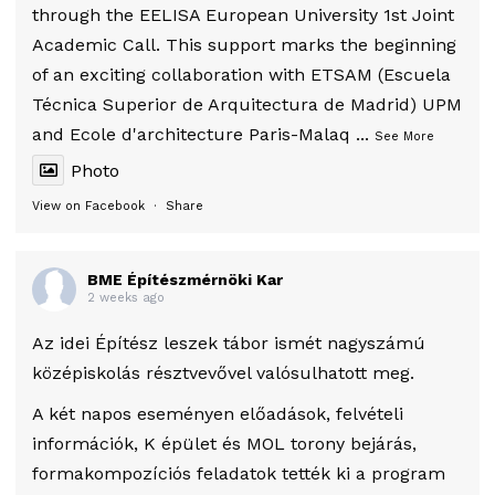
through the EELISA European University 1st Joint
Academic Call. This support marks the beginning
of an exciting collaboration with ETSAM (Escuela
Técnica Superior de Arquitectura de Madrid) UPM
and Ecole d'architecture Paris-Malaq
...
See More
Photo
View on Facebook
·
Share
BME Építészmérnöki Kar
2 weeks ago
Az idei Építész leszek tábor ismét nagyszámú
középiskolás résztvevővel valósulhatott meg.
A két napos eseményen előadások, felvételi
információk, K épület és MOL torony bejárás,
formakompozíciós feladatok tették ki a program