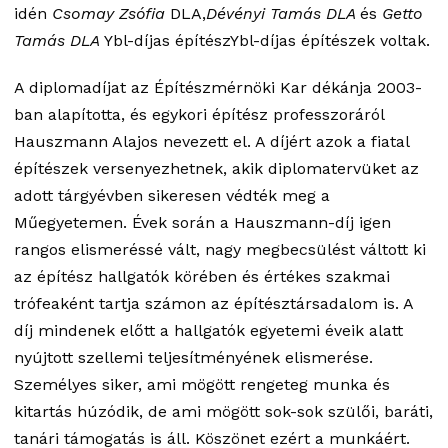
idén
Csomay Zsófia
DLA,
Dévényi Tamás DLA
és
Getto
Tamás DLA
Ybl-díjas építészYbl-díjas építészek voltak.
A diplomadíjat az Építészmérnöki Kar dékánja 2003-
ban alapította, és egykori építész professzoráról
Hauszmann Alajos nevezett el. A díjért azok a fiatal
építészek versenyezhetnek, akik diplomatervüket az
adott tárgyévben sikeresen védték meg a
Műegyetemen. Évek során a Hauszmann-díj igen
rangos elismeréssé vált, nagy megbecsülést váltott ki
az építész hallgatók körében és értékes szakmai
trófeaként tartja számon az építésztársadalom is. A
díj mindenek előtt a hallgatók egyetemi éveik alatt
nyújtott szellemi teljesítményének elismerése.
Személyes siker, ami mögött rengeteg munka és
kitartás húzódik, de ami mögött sok-sok szülői, baráti,
tanári támogatás is áll. Köszönet ezért a munkáért.