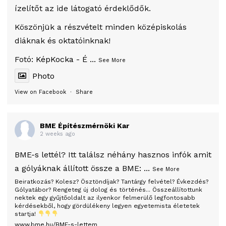
ízelítőt az ide látogató érdeklődők.
Köszönjük a részvételt minden középiskolás
diáknak és oktatóinknak!
Fotó:
KépKocka - É
...
See More
Photo
View on Facebook
·
Share
BME Építészmérnöki Kar
2 weeks ago
BME-s lettél? Itt találsz néhány hasznos infók amit
a gólyáknak állított össze a BME:
...
See More
Beiratkozás? Kolesz? Ösztöndíjak? Tantárgy felvétel? Évkezdés?
Gólyatábor? Rengeteg új dolog és történés... Összeállítottunk
nektek egy gyűjtőoldalt az ilyenkor felmerülő legfontosabb
kérdésekből, hogy gördülékeny legyen egyetemista életetek
startja!
www.bme.hu/BME-s-lettem