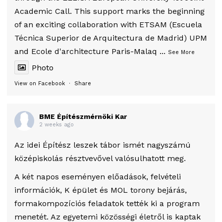
Academic Call. This support marks the beginning
of an exciting collaboration with ETSAM (Escuela
Técnica Superior de Arquitectura de Madrid) UPM
and Ecole d'architecture Paris-Malaq
...
See More
Photo
View on Facebook
·
Share
BME Építészmérnöki Kar
2 weeks ago
Az idei Építész leszek tábor ismét nagyszámú
középiskolás résztvevővel valósulhatott meg.
A két napos eseményen előadások, felvételi
információk, K épület és MOL torony bejárás,
formakompozíciós feladatok tették ki a program
menetét. Az egyetemi közösségi életről is kaptak