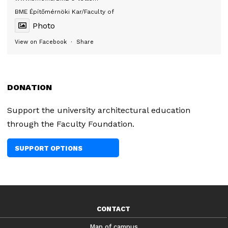
BME Építőmérnöki Kar/Faculty of
Photo
View on Facebook
·
Share
DONATION
Support the university architectural education
through the Faculty Foundation.
SUPPORT OPTIONS
CONTACT
Map of campus