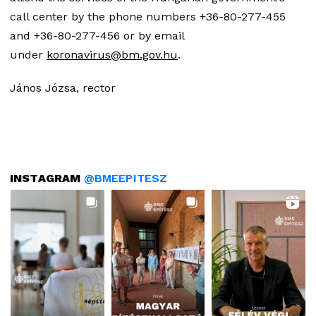
call center by the phone numbers +36-80-277-455
and +36-80-277-456 or by email
under
koronavirus@bm.gov.hu
.
János Józsa, rector
INSTAGRAM
@BMEEPITESZ