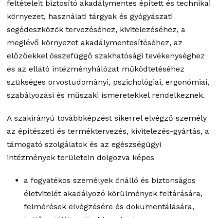
feltételeit biztosító akadálymentes épített és technikai
környezet, használati tárgyak és gyógyászati
segédeszközök tervezéséhez, kivitelezéséhez, a
meglévő környezet akadálymentesítéséhez, az
előzőekkel összefüggő szakhatósági tevékenységhez
és az ellátó intézményhálózat működtetéséhez
szükséges orvostudományi, pszichológiai, ergonómiai,
szabályozási és műszaki ismeretekkel rendelkeznek.
A szakirányú továbbképzést sikerrel elvégző személy
az építészeti és terméktervezés, kivitelezés-gyártás, a
támogató szolgálatok és az egészségügyi
intézmények területein dolgozva képes
a fogyatékos személyek önálló és biztonságos
életvitelét akadályozó körülmények feltárására,
felmérések elvégzésére és dokumentálására,