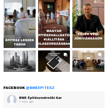
FACEBOOK
@BMEEPITESZ
BME Építészmérnöki Kar
3 days ago