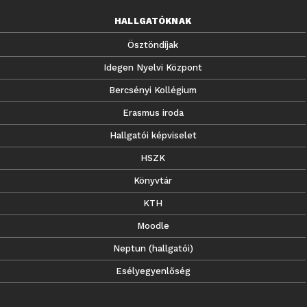
HALLGATÓKNAK
Ösztöndíjak
Idegen Nyelvi Központ
Bercsényi Kollégium
Erasmus iroda
Hallgatói képviselet
HSZK
Könyvtár
KTH
Moodle
Neptun (hallgatói)
Esélyegyenlőség