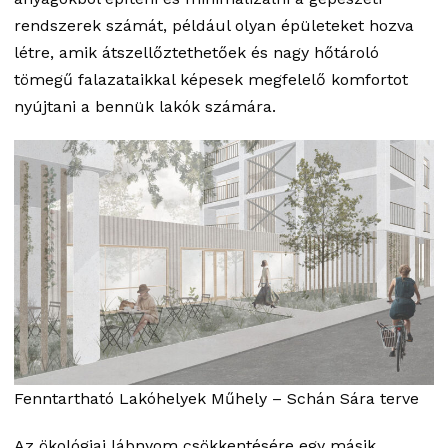
rendszerek számát, például olyan épületeket hozva
létre, amik átszellőztethetőek és nagy hőtároló
tömegű falazataikkal képesek megfelelő komfortot
nyújtani a bennük lakók számára.
Fenntartható Lakóhelyek Műhely – Schán Sára terve
Az ökológiai lábnyom csökkentésére egy másik