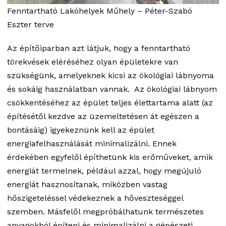
Fenntartható Lakóhelyek Műhely – Péter-Szabó
Eszter terve
Az építőiparban azt látjuk, hogy a fenntartható
törekvések eléréséhez olyan épületekre van
szükségünk, amelyeknek kicsi az ökológiai lábnyoma
és sokáig használatban vannak. Az ökológiai lábnyom
csökkentéséhez az épület teljes élettartama alatt (az
építésétől kezdve az üzemeltetésen át egészen a
bontásáig) igyekeznünk kell az épület
energiafelhasználását minimalizálni. Ennek
érdekében egyfelől építhetünk kis erőműveket, amik
energiát termelnek, például azzal, hogy megújuló
energiát hasznosítanak, miközben vastag
hőszigeteléssel védekeznek a hőveszteséggel
szemben. Másfelől megpróbálhatunk természetes
anyagokból építeni és minimalizálni a gépészeti