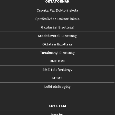
OKTATÓKNAK
Csonka Pál Doktori iskola
Építőművész Doktori iskola
Gazdasági Bizottság
Kreditátvételi Bizottság
Oktatási Bizottság
Tanulmányi Bizottság
BME GMF
BME telefonkönyv
MTMT
Lelki elsősegély
EGYETEM
bme.hu