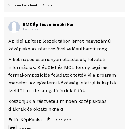
View on Facebook
·
Share
BME Építészmérnöki Kar
1 week ago
Az idei Építész leszek tábor ismét nagyszámú
középiskolás résztvevővel valósulhatott meg.
A két napos eseményen előadások, felvételi
információk, K épület és MOL torony bejárás,
formakompozíciós feladatok tették ki a program
menetét. Az egyetemi közösségi életről is kaptak
ízelítőt az ide látogató érdeklődők.
Köszönjük a részvételt minden középiskolás
diáknak és oktatóinknak!
Fotó:
KépKocka - É
...
See More