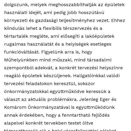
dolgozunk, melyek meghosszabbíthatják az épületek
használati idejét, ami pedig jobb hosszútávú
környezeti és gazdasági teljesítményhez vezet. Ehhez
kiindulás lehet a flexibilis térszervezés és a
tértartalék megléte, ami elősegíti a lakóépületek
rugalmas használatát és a helyiségek esetleges
funkcióváltását. Figyelünk arra is, hogy
Műhelyünkben mind műszaki, mind társadalmi
szempontból adekvát, a konkrét tervezési helyszínre
reagáló épületek készüljenek. Hallgatóinkkal valódi
tervezési feladatokon keresztül, sokszor
önkormányzatokkal együttműködve keressük a
választ az aktuális problémákra. Jelenleg Eger és
Komárom Önkormányzatával is együttműködünk
annak érdekében, hogy a fenntartható fejlődés
alapelvei konkrét tervekben testet öltve
támaszthassák alá a helyi városfejlesztési célokat.