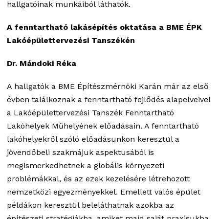
hallgatóinak munkáiból láthatók.
A fenntartható lakásépítés oktatása a BME ÉPK
Lakóépülettervezési Tanszékén
Dr. Mándoki Réka
A hallgatók a BME Építészmérnöki Karán már az első
évben találkoznak a fenntartható fejlődés alapelveivel
a Lakóépülettervezési Tanszék Fenntartható
Lakóhelyek Műhelyének előadásain. A fenntartható
lakóhelyekről szóló előadásunkon keresztül a
jövendőbeli szakmájuk aspektusából is
megismerkedhetnek a globális környezeti
problémákkal, és az ezek kezelésére létrehozott
nemzetközi egyezményekkel. Emellett valós épület
példákon keresztül beleláthatnak azokba az
építészeti stratégiákba, amiket majd saját praxisukba