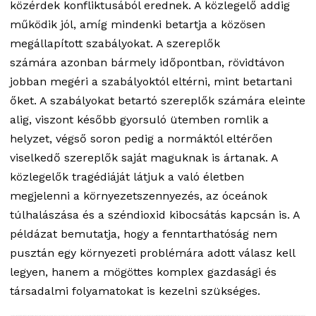
közérdek konfliktusából erednek. A közlegelő addig
működik jól, amíg mindenki betartja a közösen
megállapított szabályokat. A szereplők
számára azonban bármely időpontban, rövidtávon
jobban megéri a szabályoktól eltérni, mint betartani
őket. A szabályokat betartó szereplők számára eleinte
alig, viszont később gyorsuló ütemben romlik a
helyzet, végső soron pedig a normáktól eltérően
viselkedő szereplők saját maguknak is ártanak. A
közlegelők tragédiáját látjuk a való életben
megjelenni a környezetszennyezés, az óceánok
túlhalászása és a széndioxid kibocsátás kapcsán is. A
példázat bemutatja, hogy a fenntarthatóság nem
pusztán egy környezeti problémára adott válasz kell
legyen, hanem a mögöttes komplex gazdasági és
társadalmi folyamatokat is kezelni szükséges.