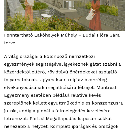
Fenntartható Lakóhelyek Műhely – Budai Flóra Sára
terve
A világ országai a különböző nemzetközi
egyezmények segítségével igyekeznek gátat szabni a
közérdektől eltérő, rövidtávú önérdekeket szolgáló
folyamatoknak. Ugyanakkor, míg az ózonréteg
elvékonyodásának megállítására létrejött Montreali
Egyezmény esetében például relatíve kevés
szereplőnek kellett együttműködnie és konszenzusra
jutnia, addig a globális felmelegedés kezelésére
létrehozott Párizsi Megállapodás kapcsán sokkal
nehezebb a helyzet. Komplett iparágak és országok