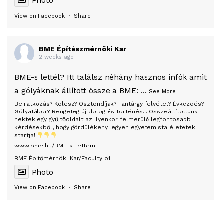
Photo
View on Facebook
·
Share
BME Építészmérnöki Kar
2 weeks ago
BME-s lettél? Itt találsz néhány hasznos infók amit
a gólyáknak állított össze a BME:
...
See More
Beiratkozás? Kolesz? Ösztöndíjak? Tantárgy felvétel? Évkezdés?
Gólyatábor? Rengeteg új dolog és történés... Összeállítottunk
nektek egy gyűjtőoldalt az ilyenkor felmerülő legfontosabb
kérdésekből, hogy gördülékeny legyen egyetemista életetek
startja!
www.bme.hu/BME-s-lettem
BME Építőmérnöki Kar/Faculty of
Photo
View on Facebook
·
Share