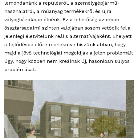
lemondanánk a repülésről, a személygépjármű-
használatról, a műanyag termékekről és újra
vályogházakban élnénk. Ez a lehetőség azonban
össztársadalmi szinten valójában sosem vetődik fel a
jelenlegi életvitelünk reális alternatívájaként. Ehelyett
a fejlődésbe előre menekülve hiszünk abban, hogy
majd a jövő technológiái megoldják a jelen problémáit
úgy, hogy közben nem kreálnak új, hasonlóan súlyos
problémákat.