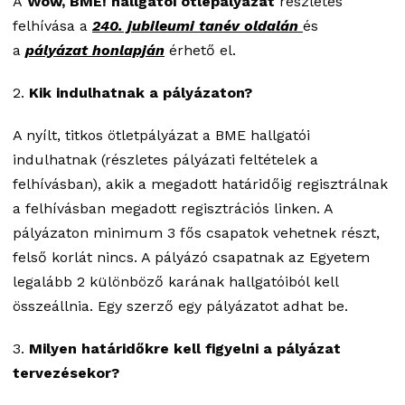
A
Wow, BME! hallgatói ötlepályázat
részletes
felhívása a
240. jubileumi tanév oldalán
és
a
pályázat honlapján
érhető el.
2.
Kik indulhatnak a pályázaton?
A nyílt, titkos ötletpályázat a BME hallgatói
indulhatnak (részletes pályázati feltételek a
felhívásban), akik a megadott határidőig regisztrálnak
a felhívásban megadott regisztrációs linken. A
pályázaton minimum 3 fős csapatok vehetnek részt,
felső korlát nincs. A pályázó csapatnak az Egyetem
legalább 2 különböző karának hallgatóiból kell
összeállnia. Egy szerző egy pályázatot adhat be.
3.
Milyen határidőkre kell figyelni a pályázat
tervezésekor?