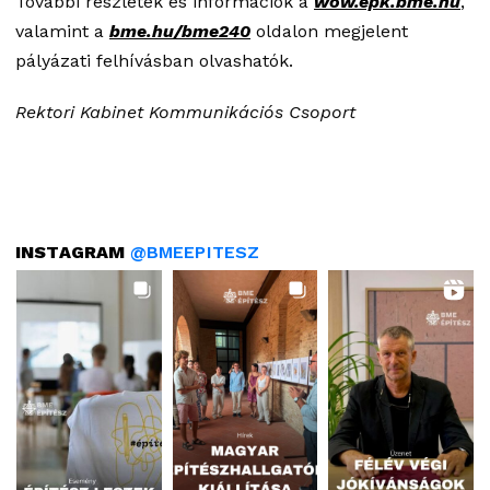
További részletek és információk a
wow.epk.bme.hu
,
valamint a
bme.hu/bme240
oldalon megjelent
pályázati felhívásban olvashatók.
Rektori Kabinet Kommunikációs Csoport
INSTAGRAM
@BMEEPITESZ