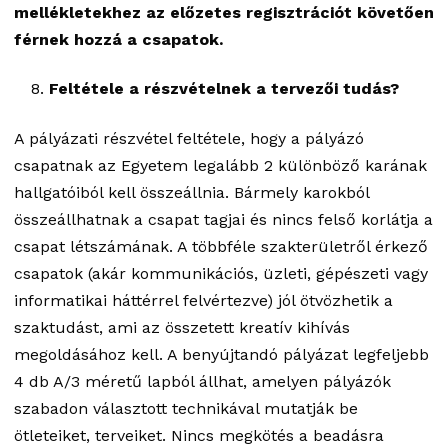
mellékletekhez az előzetes regisztrációt követően
férnek hozzá a csapatok.
Feltétele a részvételnek a tervezői tudás?
A pályázati részvétel feltétele, hogy a pályázó
csapatnak az Egyetem legalább 2 különböző karának
hallgatóiból kell összeállnia. Bármely karokból
összeállhatnak a csapat tagjai és nincs felső korlátja a
csapat létszámának. A többféle szakterületről érkező
csapatok (akár kommunikációs, üzleti, gépészeti vagy
informatikai háttérrel felvértezve) jól ötvözhetik a
szaktudást, ami az összetett kreatív kihívás
megoldásához kell. A benyújtandó pályázat legfeljebb
4 db A/3 méretű lapból állhat, amelyen pályázók
szabadon választott technikával mutatják be
ötleteiket, terveiket. Nincs megkötés a beadásra