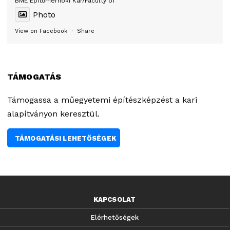
BME Építőmérnöki Kar/Faculty of
Photo
View on Facebook
·
Share
TÁMOGATÁS
Támogassa a műegyetemi építészképzést a kari
alapítványon keresztül.
TÁMOGATÁSI LEHETŐSÉGEK
KAPCSOLAT
Elérhetőségek