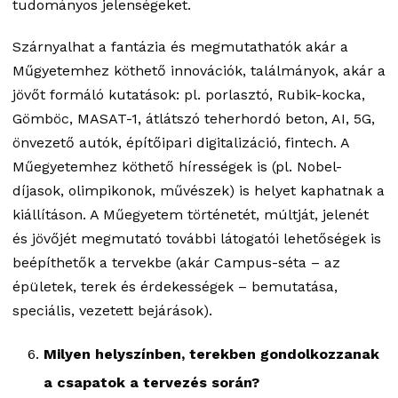
tudományos jelenségeket.
Szárnyalhat a fantázia és megmutathatók akár a
Műgyetemhez köthető innovációk, találmányok, akár a
jövőt formáló kutatások: pl. porlasztó, Rubik-kocka,
Gömböc, MASAT-1, átlátszó teherhordó beton, AI, 5G,
önvezető autók, építőipari digitalizáció, fintech. A
Műegyetemhez köthető hírességek is (pl. Nobel-
díjasok, olimpikonok, művészek) is helyet kaphatnak a
kiállításon. A Műegyetem történetét, múltját, jelenét
és jövőjét megmutató további látogatói lehetőségek is
beépíthetők a tervekbe (akár Campus-séta – az
épületek, terek és érdekességek – bemutatása,
speciális, vezetett bejárások).
Milyen helyszínben, terekben gondolkozzanak
a csapatok a tervezés során?