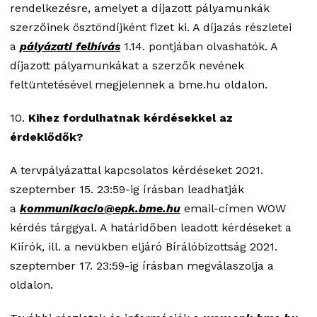
rendelkezésre, amelyet a díjazott pályamunkák
szerzőinek ösztöndíjként fizet ki. A díjazás részletei
a
pályázati felhívás
1.14. pontjában olvashatók. A
díjazott pályamunkákat a szerzők nevének
feltüntetésével megjelennek a bme.hu oldalon.
10.
Kihez fordulhatnak kérdésekkel az
érdeklődők?
A tervpályázattal kapcsolatos kérdéseket 2021.
szeptember 15. 23:59-ig írásban leadhatják
a
kommunikacio@epk.bme.hu
email-címen WOW
kérdés tárggyal. A határidőben leadott kérdéseket a
Kiírók, ill. a nevükben eljáró Bírálóbizottság 2021.
szeptember 17. 23:59-ig írásban megválaszolja a
oldalon.