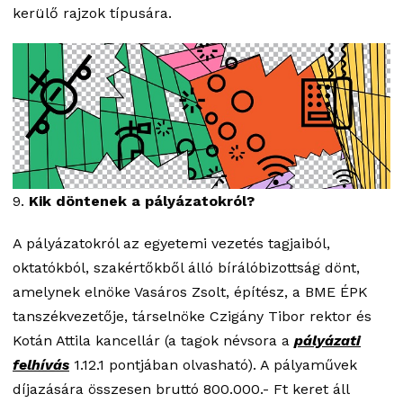
kerülő rajzok típusára.
9.
Kik döntenek a pályázatokról?
A pályázatokról az egyetemi vezetés tagjaiból,
oktatókból, szakértőkből álló bírálóbizottság dönt,
amelynek elnöke Vasáros Zsolt, építész, a BME ÉPK
tanszékvezetője, társelnöke Czigány Tibor rektor és
Kotán Attila kancellár (a tagok névsora a
pályázati
felhívás
1.12.1 pontjában olvasható). A pályaművek
díjazására összesen bruttó 800.000.- Ft keret áll