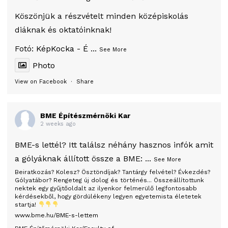
Köszönjük a részvételt minden középiskolás
diáknak és oktatóinknak!
Fotó:
KépKocka - É
...
See More
Photo
View on Facebook
·
Share
BME Építészmérnöki Kar
2 weeks ago
BME-s lettél? Itt találsz néhány hasznos infók amit
a gólyáknak állított össze a BME:
...
See More
Beiratkozás? Kolesz? Ösztöndíjak? Tantárgy felvétel? Évkezdés?
Gólyatábor? Rengeteg új dolog és történés... Összeállítottunk
nektek egy gyűjtőoldalt az ilyenkor felmerülő legfontosabb
kérdésekből, hogy gördülékeny legyen egyetemista életetek
startja!
www.bme.hu/BME-s-lettem