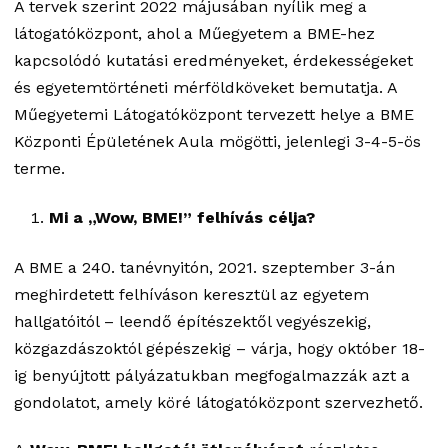
A tervek szerint 2022 májusában nyílik meg a
látogatóközpont, ahol a Műegyetem a BME-hez
kapcsolódó kutatási eredményeket, érdekességeket
és egyetemtörténeti mérföldköveket bemutatja. A
Műegyetemi Látogatóközpont tervezett helye a BME
Központi Épületének Aula mögötti, jelenlegi 3-4-5-ös
terme.
Mi a „Wow, BME!” felhívás célja?
A BME a 240. tanévnyitón, 2021. szeptember 3-án
meghirdetett felhíváson keresztül az egyetem
hallgatóitól – leendő építészektől vegyészekig,
közgazdászoktól gépészekig – várja, hogy október 18-
ig benyújtott pályázatukban megfogalmazzák azt a
gondolatot, amely köré látogatóközpont szervezhető.