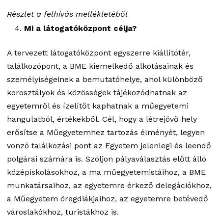
Részlet a felhívás mellékletéből
Mi a látogatóközpont célja?
A tervezett látogatóközpont egyszerre kiállítótér,
találkozópont, a BME kiemelkedő alkotásainak és
személyiségeinek a bemutatóhelye, ahol különböző
korosztályok és közösségek tájékozódhatnak az
egyetemről és ízelítőt kaphatnak a műegyetemi
hangulatból, értékekből. Cél, hogy a létrejövő hely
erősítse a Műegyetemhez tartozás élményét, legyen
vonzó találkozási pont az Egyetem jelenlegi és leendő
polgárai számára is. Szóljon pályaválasztás előtt álló
középiskolásokhoz, a ma műegyetemistáihoz, a BME
munkatársaihoz, az egyetemre érkező delegációkhoz,
a Műegyetem öregdiákjaihoz, az egyetemre betévedő
városlakókhoz, turistákhoz is.