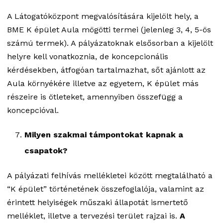
A Látogatóközpont megvalósítására kijelölt hely, a
BME K épület Aula mögötti termei (jelenleg 3, 4, 5-ös
számú termek). A pályázatoknak elsősorban a kijelölt
helyre kell vonatkoznia, de koncepcionális
kérdésekben, átfogóan tartalmazhat, sőt ajánlott az
Aula környékére illetve az egyetem, K épület más
részeire is ötleteket, amennyiben összefügg a
koncepcióval.
Milyen szakmai támpontokat kapnak a
csapatok?
A pályázati felhívás mellékletei között megtalálható a
“K épület” történetének összefoglalója, valamint az
érintett helyiségek műszaki állapotát ismertető
melléklet, illetve a tervezési terület rajzai is.
A