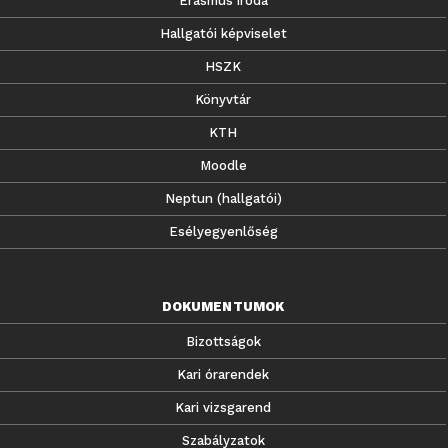
Erasmus iroda
Hallgatói képviselet
HSZK
Könyvtár
KTH
Moodle
Neptun (hallgatói)
Esélyegyenlőség
DOKUMENTUMOK
Bizottságok
Kari órarendek
Kari vizsgarend
Szabályzatok