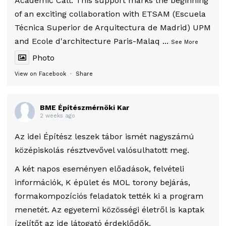
Academic Call. This support marks the beginning
of an exciting collaboration with ETSAM (Escuela
Técnica Superior de Arquitectura de Madrid) UPM
and Ecole d'architecture Paris-Malaq
...
See More
Photo
View on Facebook
·
Share
BME Építészmérnöki Kar
2 weeks ago
Az idei Építész leszek tábor ismét nagyszámú
középiskolás résztvevővel valósulhatott meg.
A két napos eseményen előadások, felvételi
információk, K épület és MOL torony bejárás,
formakompozíciós feladatok tették ki a program
menetét. Az egyetemi közösségi életről is kaptak
ízelítőt az ide látogató érdeklődők.