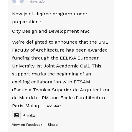
4 days ago
New joint-degree program under
preparation :
City Design and Development MSc
We're delighted to announce that the BME
Faculty of Architecture has been awarded
funding through the EELISA European
University 1st Joint Academic Call. This
support marks the beginning of an
exciting collaboration with ETSAM
(Escuela Técnica Superior de Arquitectura
de Madrid) UPM and Ecole d'architecture
Paris-Malaq
...
See More
Photo
View on Facebook
·
Share