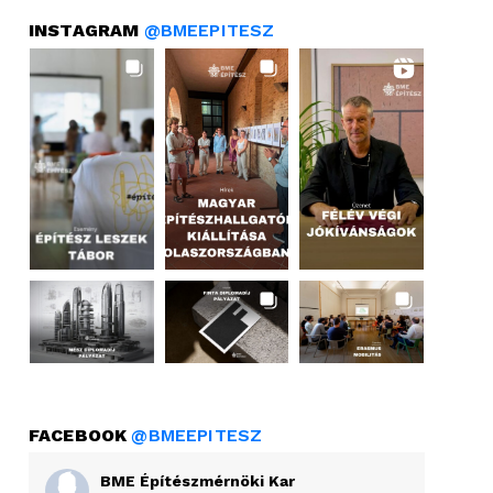
INSTAGRAM
@BMEEPITESZ
FACEBOOK
@BMEEPITESZ
BME Építészmérnöki Kar