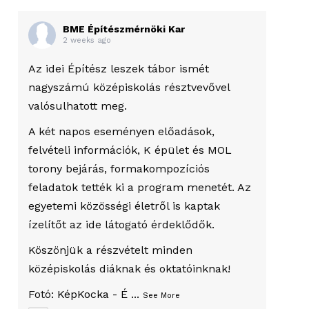
BME Építészmérnöki Kar
2 weeks ago
Az idei Építész leszek tábor ismét
nagyszámú középiskolás résztvevővel
valósulhatott meg.
A két napos eseményen előadások,
felvételi információk, K épület és MOL
torony bejárás, formakompozíciós
feladatok tették ki a program menetét. Az
egyetemi közösségi életről is kaptak
ízelítőt az ide látogató érdeklődők.
Köszönjük a részvételt minden
középiskolás diáknak és oktatóinknak!
Fotó:
KépKocka - É
...
See More