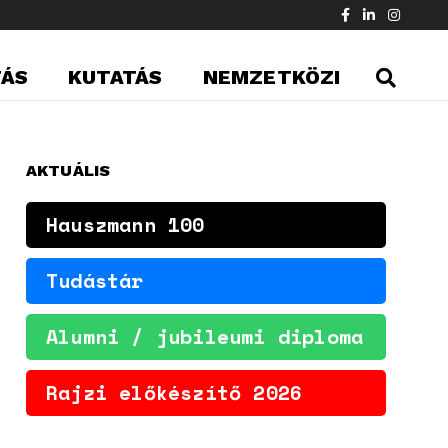
TÁS
KUTATÁS
NEMZETKÖZI
AKTUÁLIS
Hauszmann 100
Tudástár
Alumni / jubileumi diploma
Rajzi előkészítő 2026