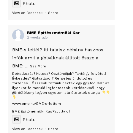
Photo
View on Facebook
·
Share
BME Építészmérnöki Kar
2 weeks ago
BME-s lettél? Itt találsz néhány hasznos
infók amit a gólyáknak állított össze a
BME:
...
See More
Beiratkozás? Kolesz? Ösztöndíjak? Tantárgy felvétel?
Évkezdés? Gólyatábor? Rengeteg új dolog és
történés... Összeállítottunk nektek egy gyűjtőoldalt az
ilyenkor felmerülő legfontosabb kérdésekből, hogy
gördülékeny legyen egyetemista életetek startja!
www.bme.hu/BME-s-lettem
BME Építőmérnöki Kar/Faculty of
Photo
View on Facebook
·
Share