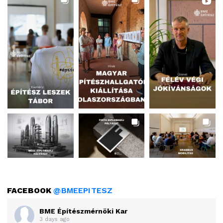
FACEBOOK
@BMEEPITESZ
BME Építészmérnöki Kar
3 days ago