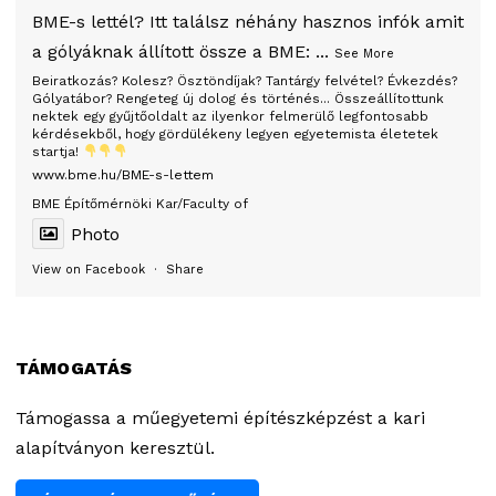
BME-s lettél? Itt találsz néhány hasznos infók amit
a gólyáknak állított össze a BME:
...
See More
Beiratkozás? Kolesz? Ösztöndíjak? Tantárgy felvétel? Évkezdés?
Gólyatábor? Rengeteg új dolog és történés... Összeállítottunk
nektek egy gyűjtőoldalt az ilyenkor felmerülő legfontosabb
kérdésekből, hogy gördülékeny legyen egyetemista életetek
startja!
www.bme.hu/BME-s-lettem
BME Építőmérnöki Kar/Faculty of
Photo
View on Facebook
·
Share
TÁMOGATÁS
Támogassa a műegyetemi építészképzést a kari
alapítványon keresztül.