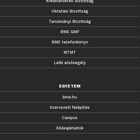
Kreditátvételi Bizottság
Oktatási Bizottság
Tanulmányi Bizottság
BME GMF
BME telefonkönyv
MTMT
Lelki elsősegély
EGYETEM
bme.hu
Szervezeti felépítés
Campus
Állásajánlatok