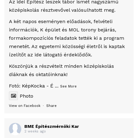
Az idei Építész leszek tábor ismét nagyszámú
középiskolás résztvevővel valósulhatott meg.
A két napos eseményen előadások, felvételi
információk, K épület és MOL torony bejárás,
formakompozíciós feladatok tették ki a program
menetét. Az egyetemi közösségi életről is kaptak
ízelítőt az ide látogató érdeklődők.
Köszönjük a részvételt minden középiskolás
diáknak és oktatóinknak!
Fotó:
KépKocka - É
...
See More
Photo
View on Facebook
·
Share
BME Építészmérnöki Kar
2 weeks ago