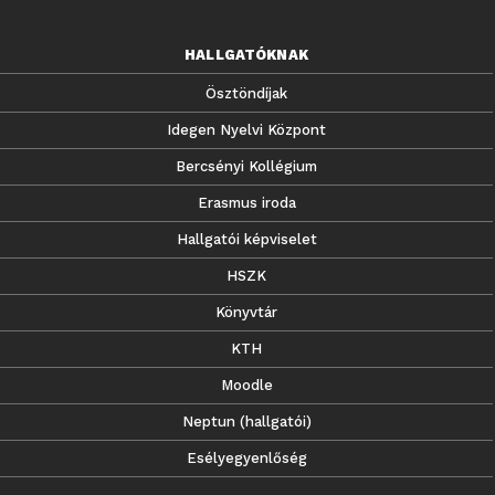
HALLGATÓKNAK
Ösztöndíjak
Idegen Nyelvi Központ
Bercsényi Kollégium
Erasmus iroda
Hallgatói képviselet
HSZK
Könyvtár
KTH
Moodle
Neptun (hallgatói)
Esélyegyenlőség