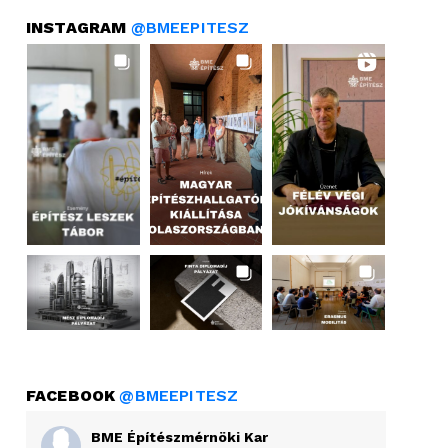
INSTAGRAM
@BMEEPITESZ
FACEBOOK
@BMEEPITESZ
BME Építészmérnöki Kar