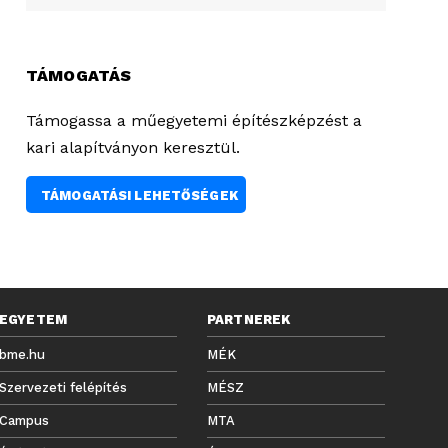
TÁMOGATÁS
Támogassa a műegyetemi építészképzést a
kari alapítványon keresztül.
TÁMOGATÁSI LEHETŐSÉGEK
EGYETEM
PARTNEREK
bme.hu
MÉK
Szervezeti felépítés
MÉSZ
Campus
MTA