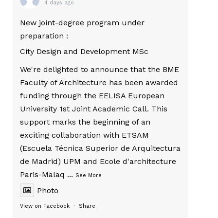
4 days ago
New joint-degree program under
preparation :
City Design and Development MSc
We're delighted to announce that the BME
Faculty of Architecture has been awarded
funding through the EELISA European
University 1st Joint Academic Call. This
support marks the beginning of an
exciting collaboration with ETSAM
(Escuela Técnica Superior de Arquitectura
de Madrid) UPM and Ecole d'architecture
Paris-Malaq
...
See More
Photo
View on Facebook
·
Share