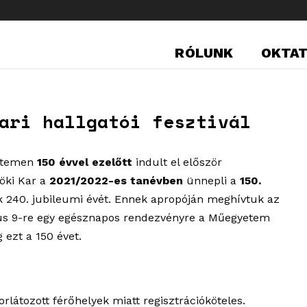
RÓLUNK
OKTA
ari hallgatói fesztivál
yetemen
150 évvel ezelőtt
indult el először
öki Kar a
2021/2022-es tanévben
ünnepli a
150.
k 240. jubileumi évét. Ennek apropóján meghívtuk az
cius 9-re egy egésznapos rendezvényre a Műegyetem
 ezt a 150 évet.
látozott férőhelyek miatt regisztrációköteles.