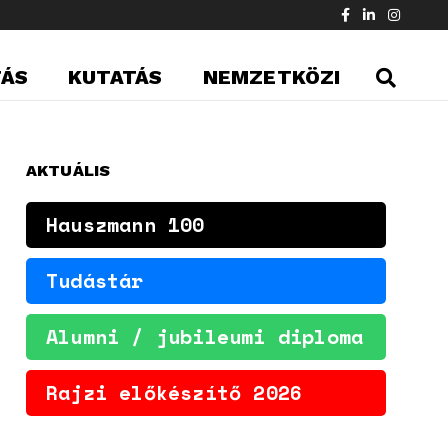
TÁS
KUTATÁS
NEMZETKÖZI
AKTUÁLIS
Hauszmann 100
Tudástár
Alumni / jubileumi diploma
Rajzi előkészítő 2026