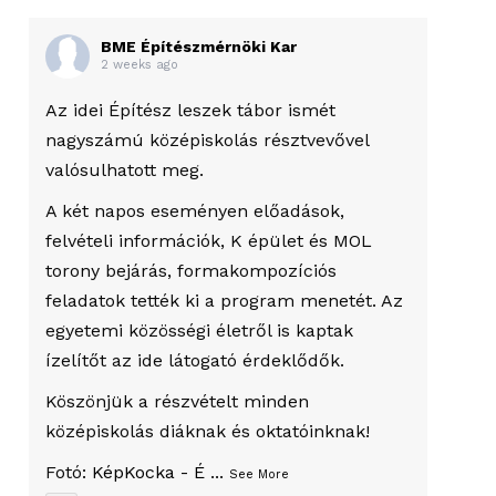
BME Építészmérnöki Kar
2 weeks ago
Az idei Építész leszek tábor ismét
nagyszámú középiskolás résztvevővel
valósulhatott meg.
A két napos eseményen előadások,
felvételi információk, K épület és MOL
torony bejárás, formakompozíciós
feladatok tették ki a program menetét. Az
egyetemi közösségi életről is kaptak
ízelítőt az ide látogató érdeklődők.
Köszönjük a részvételt minden
középiskolás diáknak és oktatóinknak!
Fotó:
KépKocka - É
...
See More