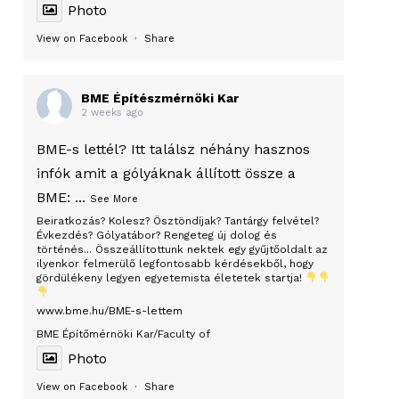
Photo
View on Facebook
·
Share
BME Építészmérnöki Kar
2 weeks ago
BME-s lettél? Itt találsz néhány hasznos
infók amit a gólyáknak állított össze a
BME:
...
See More
Beiratkozás? Kolesz? Ösztöndíjak? Tantárgy felvétel?
Évkezdés? Gólyatábor? Rengeteg új dolog és
történés... Összeállítottunk nektek egy gyűjtőoldalt az
ilyenkor felmerülő legfontosabb kérdésekből, hogy
gördülékeny legyen egyetemista életetek startja!
www.bme.hu/BME-s-lettem
BME Építőmérnöki Kar/Faculty of
Photo
View on Facebook
·
Share