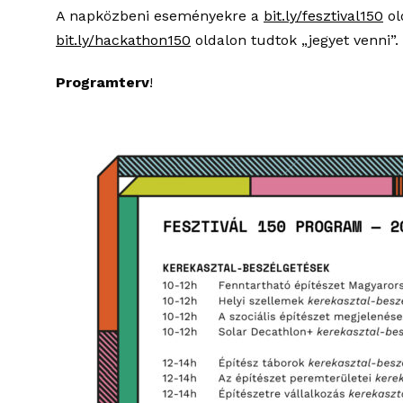
A napközbeni eseményekre a
bit.ly/fesztival150
ol
bit.ly/hackathon150
oldalon tudtok „jegyet venni”.
Programterv
!