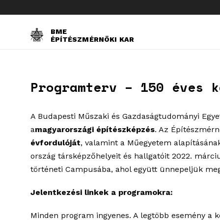
BME
ÉPÍTÉSZMÉRNÖKI KAR
Programterv – 150 éves k
A Budapesti Műszaki és Gazdaságtudományi Eg
a
magyarországi építészképzés
. Az Építészmérn
évfordulóját
, valamint a Műegyetem alapításána
ország társképzőhelyeit és hallgatóit 2022. már
történeti Campusába, ahol együtt ünnepeljük meg
Jelentkezési linkek a programokra:
Minden program ingyenes. A legtöbb esemény a kor