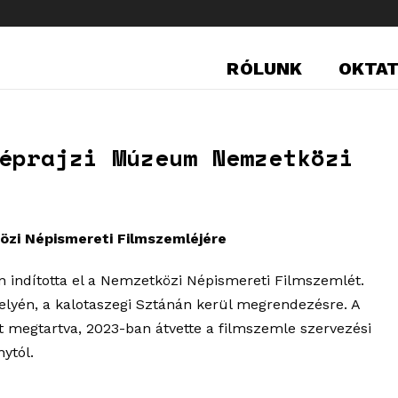
RÓLUNK
OKTA
éprajzi Múzeum Nemzetközi
özi Népismereti Filmszemléjére
n indította el a Nemzetközi Népismereti Filmszemlét.
helyén, a kalotaszegi Sztánán kerül megrendezésre. A
megtartva, 2023-ban átvette a filmszemle szervezési
nytól.