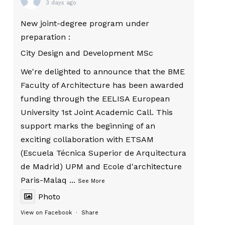
3 days ago
New joint-degree program under
preparation :
City Design and Development MSc
We're delighted to announce that the BME
Faculty of Architecture has been awarded
funding through the EELISA European
University 1st Joint Academic Call. This
support marks the beginning of an
exciting collaboration with ETSAM
(Escuela Técnica Superior de Arquitectura
de Madrid) UPM and Ecole d'architecture
Paris-Malaq
...
See More
Photo
View on Facebook
·
Share