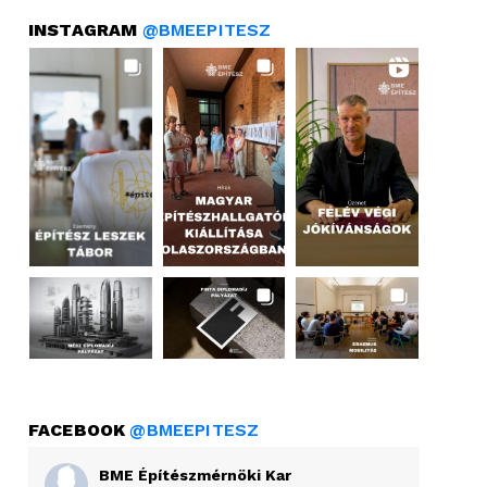
INSTAGRAM
@BMEEPITESZ
FACEBOOK
@BMEEPITESZ
BME Építészmérnöki Kar