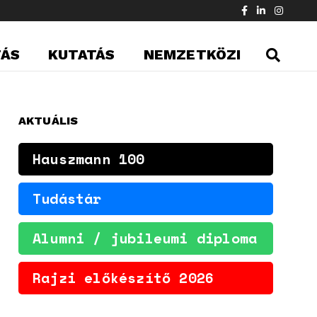
TÁS
KUTATÁS
NEMZETKÖZI
AKTUÁLIS
Hauszmann 100
Tudástár
Alumni / jubileumi diploma
Rajzi előkészítő 2026