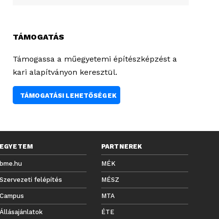
TÁMOGATÁS
Támogassa a műegyetemi építészképzést a
kari alapítványon keresztül.
TÁMOGATÁSI LEHETŐSÉGEK
EGYETEM
PARTNEREK
bme.hu
MÉK
Szervezeti felépítés
MÉSZ
Campus
MTA
Állásajánlatok
ÉTE