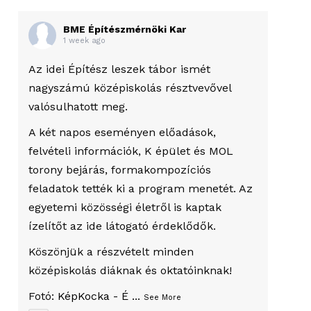
BME Építészmérnöki Kar
1 week ago
Az idei Építész leszek tábor ismét
nagyszámú középiskolás résztvevővel
valósulhatott meg.
A két napos eseményen előadások,
felvételi információk, K épület és MOL
torony bejárás, formakompozíciós
feladatok tették ki a program menetét. Az
egyetemi közösségi életről is kaptak
ízelítőt az ide látogató érdeklődők.
Köszönjük a részvételt minden
középiskolás diáknak és oktatóinknak!
Fotó:
KépKocka - É
...
See More