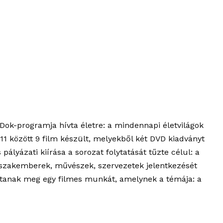
k-programja hívta életre: a mindennapi életvilágok
 között 9 film készült, melyekből két DVD kiadványt
lyázati kiírása a sorozat folytatását tűzte célul: a
s szakemberek, művészek, szervezetek jelentkezését
ítanak meg egy filmes munkát, amelynek a témája: a