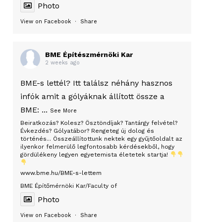
Photo
View on Facebook
·
Share
BME Építészmérnöki Kar
2 weeks ago
BME-s lettél? Itt találsz néhány hasznos
infók amit a gólyáknak állított össze a
BME:
...
See More
Beiratkozás? Kolesz? Ösztöndíjak? Tantárgy felvétel?
Évkezdés? Gólyatábor? Rengeteg új dolog és
történés... Összeállítottunk nektek egy gyűjtőoldalt az
ilyenkor felmerülő legfontosabb kérdésekből, hogy
gördülékeny legyen egyetemista életetek startja!
www.bme.hu/BME-s-lettem
BME Építőmérnöki Kar/Faculty of
Photo
View on Facebook
·
Share