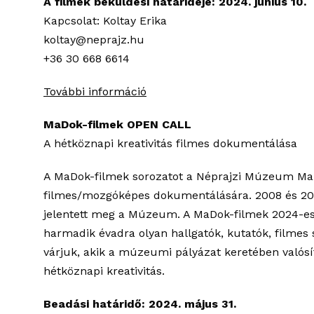
A filmek beküldési határideje: 2024. június 10.
Kapcsolat: Koltay Erika
koltay@neprajz.hu
+36 30 668 6614
További információ
MaDok-filmek OPEN CALL
A hétköznapi kreativitás filmes dokumentálása
A MaDok-filmek sorozatot a Néprajzi Múzeum MaDo
filmes/mozgóképes dokumentálására. 2008 és 2011
jelentett meg a Múzeum. A MaDok-filmek 2024-es pá
harmadik évadra olyan hallgatók, kutatók, filme
várjuk, akik a múzeumi pályázat keretében valós
hétköznapi kreativitás.
Beadási határidő: 2024. május 31.