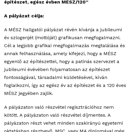
építészet, egész évben MÉSZ/120”
A pályázat célja:
A MÉSZ hallgatói pályázat révén kívánja a jubileumi
év szlogenjét (mottóját) grafikusan megfogalmazni.
Cél a legjobb grafikai megfogalmazás megtalálása és
annak felhasználása, amely kifejezi, hogy a MÉSZ
egyenlő az építészettel, hogy a patinás szervezet a
jubileumi évévében folyamatosan az építészet
fontosságával, társadalmi küldetésével, kíván
foglalkozni, így az egész év az építészet és a 120 éves
MÉSZ jegyében zajlik.
A pályázaton való részvétel regisztrációhoz nem
kötött. A pályázaton való részvétel díjmentes. A
pályázaton részt vehet minden szakirányú egyetemi
oktatásban résztvevő, MSC, vagy MA diplomával még