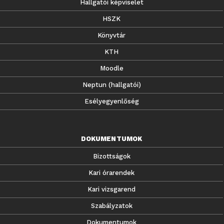
Hallgatói képviselet
HSZK
Könyvtár
KTH
Moodle
Neptun (hallgatói)
Esélyegyenlőség
DOKUMENTUMOK
Bizottságok
Kari órarendek
Kari vizsgarend
Szabályzatok
Dokumentumok