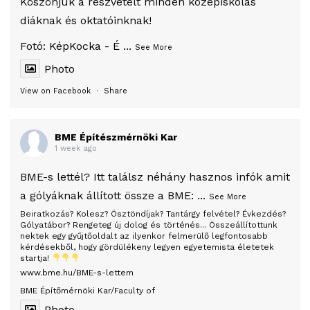
Köszönjük a részvételt minden középiskolás
diáknak és oktatóinknak!
Fotó:
KépKocka - É
...
See More
Photo
View on Facebook
·
Share
BME Építészmérnöki Kar
1 week ago
BME-s lettél? Itt találsz néhány hasznos infók amit
a gólyáknak állított össze a BME:
...
See More
Beiratkozás? Kolesz? Ösztöndíjak? Tantárgy felvétel? Évkezdés?
Gólyatábor? Rengeteg új dolog és történés... Összeállítottunk
nektek egy gyűjtőoldalt az ilyenkor felmerülő legfontosabb
kérdésekből, hogy gördülékeny legyen egyetemista életetek
startja!
www.bme.hu/BME-s-lettem
BME Építőmérnöki Kar/Faculty of
Photo