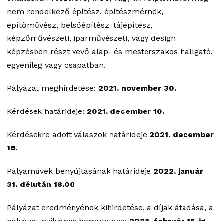
nem rendelkező építész, építészmérnök,
építőművész, belsőépítész, tájépítész,
képzőművészeti, iparművészeti, vagy design
képzésben részt vevő alap- és mesterszakos hallgató,
egyénileg vagy csapatban.
Pályázat meghirdetése:
2021. november 30.
Kérdések határideje:
2021. december 10.
Kérdésekre adott válaszok határideje
2021. december
16.
Pályaművek benyújtásának határideje
2022. január
31. délután 18.00
Pályázat eredményének kihirdetése, a díjak átadása, a
pályázat nyilvános bemutatása:
2022. február 15-ig