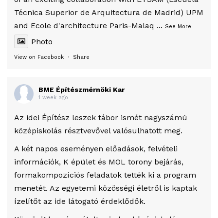
Técnica Superior de Arquitectura de Madrid) UPM
and Ecole d'architecture Paris-Malaq
...
See More
Photo
View on Facebook
·
Share
BME Építészmérnöki Kar
1 week ago
Az idei Építész leszek tábor ismét nagyszámú
középiskolás résztvevővel valósulhatott meg.
A két napos eseményen előadások, felvételi
információk, K épület és MOL torony bejárás,
formakompozíciós feladatok tették ki a program
menetét. Az egyetemi közösségi életről is kaptak
ízelítőt az ide látogató érdeklődők.