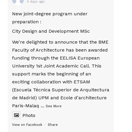
4 days ago
New joint-degree program under
preparation :
City Design and Development MSc
We're delighted to announce that the BME
Faculty of Architecture has been awarded
funding through the EELISA European
University 1st Joint Academic Call. This
support marks the beginning of an
exciting collaboration with ETSAM
(Escuela Técnica Superior de Arquitectura
de Madrid) UPM and Ecole d'architecture
Paris-Malaq
...
See More
Photo
View on Facebook
·
Share