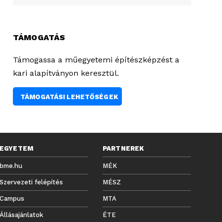
TÁMOGATÁS
Támogassa a műegyetemi építészképzést a
kari alapítványon keresztül.
TÁMOGATÁSI LEHETŐSÉGEK
EGYETEM
PARTNEREK
bme.hu
MÉK
Szervezeti felépítés
MÉSZ
Campus
MTA
Állásajánlatok
ÉTE