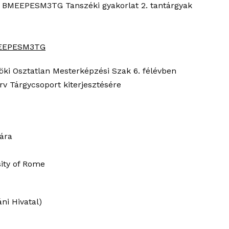
 BMEEPESM3TG Tanszéki gyakorlat 2. tantárgyak
EEPESM3TG
ki Osztatlan Mesterképzési Szak 6. félévben
 Tárgycsoport kiterjesztésére
ára
sity of Rome
ni Hivatal)