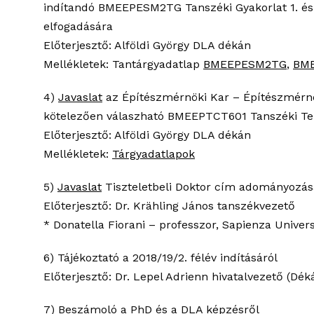
indítandó BMEEPESM2TG Tanszéki Gyakorlat 1. és
elfogadására
Előterjesztő: Alföldi György DLA dékán
Mellékletek: Tantárgyadatlap
BMEEPESM2TG
,
BM
4)
Javaslat
az Építészmérnöki Kar – Építészmérnö
kötelezően válaszható BMEEPTCT601 Tanszéki Terv
Előterjesztő: Alföldi György DLA dékán
Mellékletek:
Tárgyadatlapok
5)
Javaslat
Tiszteletbeli Doktor cím adományozás
Előterjesztő: Dr. Krähling János tanszékvezető
* Donatella Fiorani – professzor, Sapienza Univer
6) Tájékoztató a 2018/19/2. félév indításáról
Előterjesztő: Dr. Lepel Adrienn hivatalvezető (Déká
7) Beszámoló a PhD és a DLA képzésről