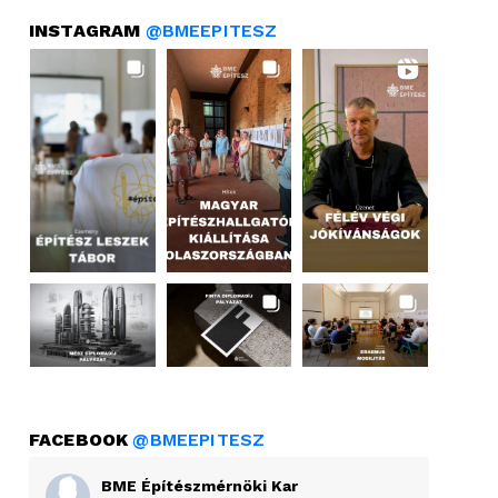
INSTAGRAM
@BMEEPITESZ
FACEBOOK
@BMEEPITESZ
BME Építészmérnöki Kar