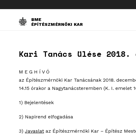
BME
ÉPÍTÉSZMÉRNÖKI KAR
Kari Tanács ülése 2018. 
M E G H Í V Ó
az Építészmérnöki Kar Tanácsának 2018. decembe
14.15 órakor a Nagytanácsteremben (K. I. emelet 1
1) Bejelentések
2) Napirend elfogadása
3)
Javaslat
az Építészmérnöki Kar – Építész Meste