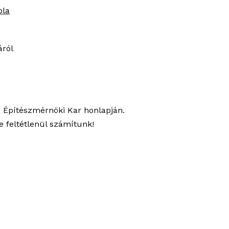
ola
áról
z Építészmérnöki Kar honlapján.
e feltétlenül számítunk!