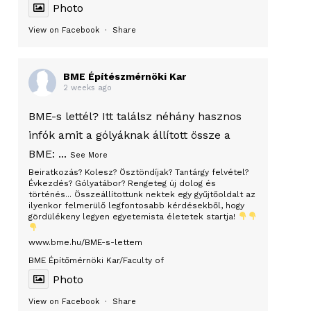
Photo
View on Facebook
·
Share
BME Építészmérnöki Kar
2 weeks ago
BME-s lettél? Itt találsz néhány hasznos
infók amit a gólyáknak állított össze a
BME:
...
See More
Beiratkozás? Kolesz? Ösztöndíjak? Tantárgy felvétel?
Évkezdés? Gólyatábor? Rengeteg új dolog és
történés... Összeállítottunk nektek egy gyűjtőoldalt az
ilyenkor felmerülő legfontosabb kérdésekből, hogy
gördülékeny legyen egyetemista életetek startja!
www.bme.hu/BME-s-lettem
BME Építőmérnöki Kar/Faculty of
Photo
View on Facebook
·
Share