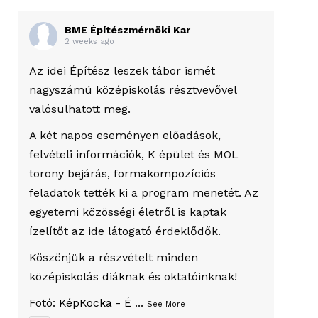
BME Építészmérnöki Kar
2 weeks ago
Az idei Építész leszek tábor ismét
nagyszámú középiskolás résztvevővel
valósulhatott meg.
A két napos eseményen előadások,
felvételi információk, K épület és MOL
torony bejárás, formakompozíciós
feladatok tették ki a program menetét. Az
egyetemi közösségi életről is kaptak
ízelítőt az ide látogató érdeklődők.
Köszönjük a részvételt minden
középiskolás diáknak és oktatóinknak!
Fotó:
KépKocka - É
...
See More