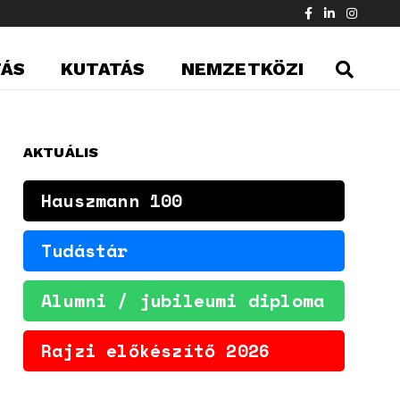
TÁS
KUTATÁS
NEMZETKÖZI
AKTUÁLIS
Hauszmann 100
Tudástár
Alumni / jubileumi diploma
Rajzi előkészítő 2026