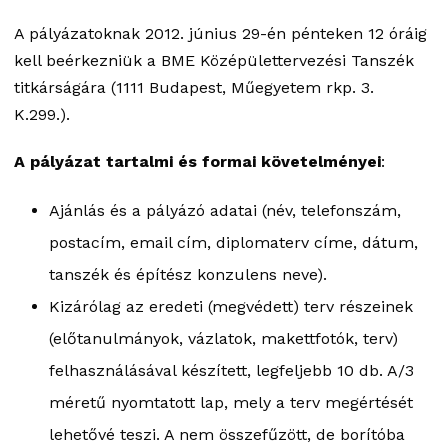
A pályázatoknak 2012. június 29-én pénteken 12 óráig
kell beérkezniük a BME Középülettervezési Tanszék
titkárságára (1111 Budapest, Műegyetem rkp. 3.
K.299.).
A pályázat tartalmi és formai követelményei
:
Ajánlás és a pályázó adatai (név, telefonszám,
postacím, email cím, diplomaterv címe, dátum,
tanszék és építész konzulens neve).
Kizárólag az eredeti (megvédett) terv részeinek
(előtanulmányok, vázlatok, makettfotók, terv)
felhasználásával készített, legfeljebb 10 db. A/3
méretű nyomtatott lap, mely a terv megértését
lehetővé teszi. A nem összefűzött, de borítóba