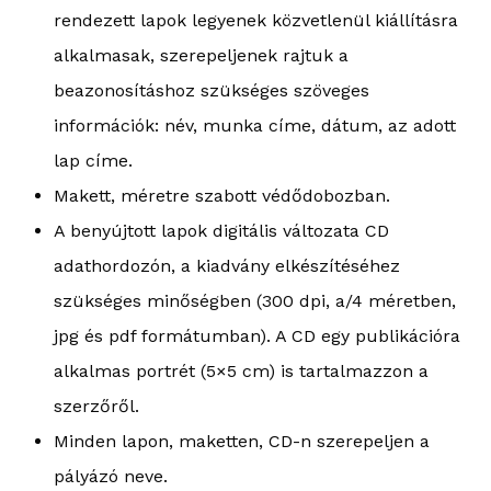
rendezett lapok legyenek közvetlenül kiállításra
alkalmasak, szerepeljenek rajtuk a
beazonosításhoz szükséges szöveges
információk: név, munka címe, dátum, az adott
lap címe.
Makett, méretre szabott védődobozban.
A benyújtott lapok digitális változata CD
adathordozón, a kiadvány elkészítéséhez
szükséges minőségben (300 dpi, a/4 méretben,
jpg és pdf formátumban). A CD egy publikációra
alkalmas portrét (5×5 cm) is tartalmazzon a
szerzőről.
Minden lapon, maketten, CD-n szerepeljen a
pályázó neve.