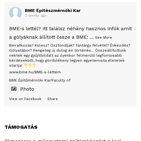
BME Építészmérnöki Kar
2 weeks ago
BME-s lettél? Itt találsz néhány hasznos infók amit
a gólyáknak állított össze a BME:
...
See More
Beiratkozás? Kolesz? Ösztöndíjak? Tantárgy felvétel? Évkezdés?
Gólyatábor? Rengeteg új dolog és történés... Összeállítottunk
nektek egy gyűjtőoldalt az ilyenkor felmerülő legfontosabb
kérdésekből, hogy gördülékeny legyen egyetemista életetek
startja!
www.bme.hu/BME-s-lettem
BME Építőmérnöki Kar/Faculty of
Photo
View on Facebook
·
Share
TÁMOGATÁS