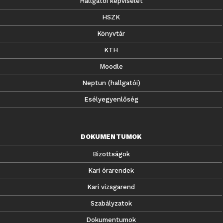
Hallgatói képviselet
HSZK
Könyvtár
KTH
Moodle
Neptun (hallgatói)
Esélyegyenlőség
DOKUMENTUMOK
Bizottságok
Kari órarendek
Kari vizsgarend
Szabályzatok
Dokumentumok