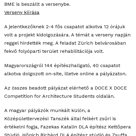
BME is beszállt a versenybe.
Verseny kiírása
A jelentkezőknek 2-4 fős csapatot alkotva 12 órájuk
volt a projekt kidolgozására. A témát a verseny napján
reggel hirdették meg. A feladat Zürich belvárosában
fekvő folyóparti terület rehabilitációja volt.
Magyarországról 144 építészhallgató, 40 csapatot
alkotva dolgozott on-site, illetve online a pályázaton.
Az összes beadott pályázat elérhető a DOCE X DOCE
Competition for Architecture Students oldalán.
A magyar pályázók munkáit külön, a
Középülettervezési Tanszék által felkért zsűri is
értékelni fogja, Fazekas Katalin DLA építész Kettőpera
Stúdió, Hőnich Richárd DLA építész stúdió és Zsuffa