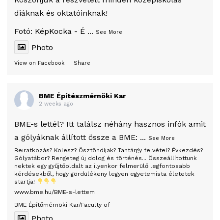
diáknak és oktatóinknak!
Fotó:
KépKocka - É
...
See More
Photo
View on Facebook
·
Share
BME Építészmérnöki Kar
2 weeks ago
BME-s lettél? Itt találsz néhány hasznos infók amit
a gólyáknak állított össze a BME:
...
See More
Beiratkozás? Kolesz? Ösztöndíjak? Tantárgy felvétel? Évkezdés?
Gólyatábor? Rengeteg új dolog és történés... Összeállítottunk
nektek egy gyűjtőoldalt az ilyenkor felmerülő legfontosabb
kérdésekből, hogy gördülékeny legyen egyetemista életetek
startja!
www.bme.hu/BME-s-lettem
BME Építőmérnöki Kar/Faculty of
Photo