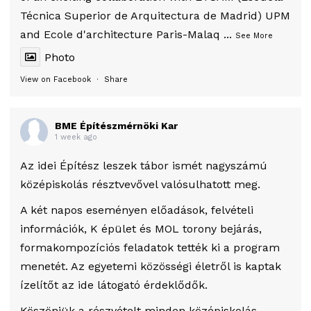
Técnica Superior de Arquitectura de Madrid) UPM
and Ecole d'architecture Paris-Malaq
...
See More
Photo
View on Facebook
·
Share
BME Építészmérnöki Kar
1 week ago
Az idei Építész leszek tábor ismét nagyszámú
középiskolás résztvevővel valósulhatott meg.
A két napos eseményen előadások, felvételi
információk, K épület és MOL torony bejárás,
formakompozíciós feladatok tették ki a program
menetét. Az egyetemi közösségi életről is kaptak
ízelítőt az ide látogató érdeklődők.
Köszönjük a részvételt minden középiskolás