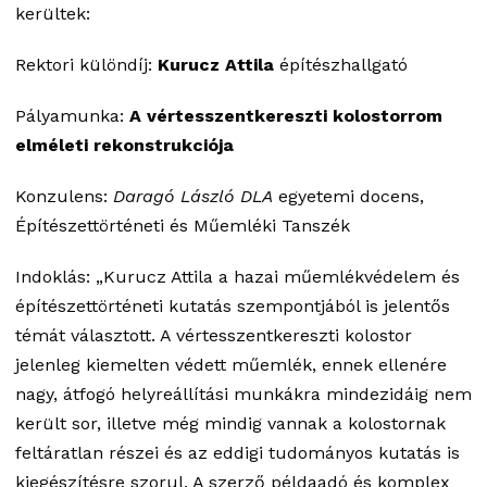
kerültek:
Rektori különdíj:
Kurucz Attila
építészhallgató
Pályamunka:
A vértesszentkereszti kolostorrom
elméleti rekonstrukciója
Konzulens:
Daragó László DLA
egyetemi docens,
Építészettörténeti és Műemléki Tanszék
Indoklás: „Kurucz Attila a hazai műemlékvédelem és
építészettörténeti kutatás szempontjából is jelentős
témát választott. A vértesszentkereszti kolostor
jelenleg kiemelten védett műemlék, ennek ellenére
nagy, átfogó helyreállítási munkákra mindezidáig nem
került sor, illetve még mindig vannak a kolostornak
feltáratlan részei és az eddigi tudományos kutatás is
kiegészítésre szorul. A szerző példaadó és komplex