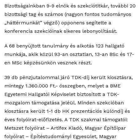
Bizottságainkban 9-9 elnök és szekciótitkár, további 20
bizottsági tag és számos (nagyon fontos tudományos
„háttérmunkát” végző) opponens segítette a
konferencia szekcióinak sikeres lebonyolítását.
A 68 benyújtott tanulmány és alkotás 123 hallgató
munkája, akik közül 93-an osztatlan, 13-an BSc és 17-
en MSc képzésünkön vesznek részt.
39 db pénzjutalommal járó TDK-díj került kiosztásra,
mintegy 1.360.000 Ft.- összegben, melyet a BME
Egyetemi Hallgatói Képviselet biztosított a TDK-
mozgalom támogatása jeléül. Minden szekcióban
kiosztásra került 1-1 db HK prezentációs különdíj és
éves folyóirat-előfizetés. A TDK szakmai támogatói:
Metszet folyóirat – Artifex Kiadó, Magyar Építőipar
folyóirat – Építéstudományi Egyesület, Magyar