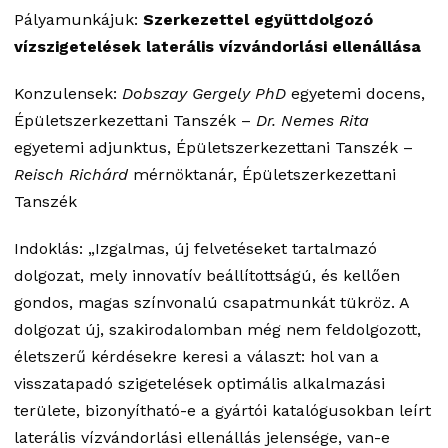
Pályamunkájuk:
Szerkezettel együttdolgozó
vízszigetelések laterális vízvándorlási ellenállása
Konzulensek:
Dobszay Gergely PhD
egyetemi docens,
Épületszerkezettani Tanszék –
Dr. Nemes Rita
egyetemi adjunktus, Épületszerkezettani Tanszék –
Reisch Richárd
mérnöktanár, Épületszerkezettani
Tanszék
Indoklás: „Izgalmas, új felvetéseket tartalmazó
dolgozat, mely innovatív beállítottságú, és kellően
gondos, magas színvonalú csapatmunkát tükröz. A
dolgozat új, szakirodalomban még nem feldolgozott,
életszerű kérdésekre keresi a választ: hol van a
visszatapadó szigetelések optimális alkalmazási
területe, bizonyítható-e a gyártói katalógusokban leírt
laterális vízvándorlási ellenállás jelensége, van-e