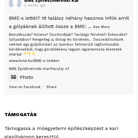
BME Építészmérnöki Kar
2 weeks ago
BME-s lettél? Itt találsz néhány hasznos infók amit
a gólyáknak állított össze a BME:
...
See More
Beiratkozás? Kolesz? Ösztöndíjak? Tantárgy felvétel? Évkezdés?
Gólyatábor? Rengeteg új dolog és történés... Összeállítottunk
nektek egy gyűjtőoldalt az ilyenkor felmerülő legfontosabb
kérdésekből, hogy gördülékeny legyen egyetemista életetek
startja!
www.bme.hu/BME-s-lettem
BME Építőmérnöki Kar/Faculty of
Photo
View on Facebook
·
Share
TÁMOGATÁS
Támogassa a műegyetemi építészképzést a kari
alapítványon keresztül.