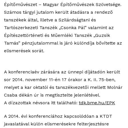
Építőművészet – Magyar Építőművészek Szövetsége.
Számos tárgyi jutalom került átadásra a rendező
tanszékek által, illetve a Szilárdságtani és
Tartószerkezeti Tanszék „Csonka Pál” valamint az
Építészettörténeti és Műemléki Tanszék „Guzsik
Tamás” pénzjutalommal is járó különdíja bővítette az
elismerések sorát.
A konferenciaév zárására az ünnepi díjátadón került
sor 2014. november 11-én 17 órakor a K. II. 75-ben,
melyet a kar oktatói és tanszékvezetői mellett Molnár
Csaba dékán úr is megtisztelte jelenlétével.
A dízazottak névsora itt található:
tdk.bme.hu/EPK
A 2014. évi konferenciához kapcsolódóan a KTDT
javaslatával külön elismerésekre felterjesztésre