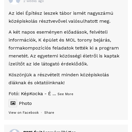
2 weeks ago
Az idei Építész leszek tábor ismét nagyszámú
középiskolás résztvevővel valósulhatott meg.
A két napos eseményen előadások, felvételi
információk, K épület és MOL torony bejárás,
formakompozíciós feladatok tették ki a program
menetét. Az egyetemi közösségi életről is kaptak
ízelítőt az ide látogató érdeklődők.
Köszönjük a részvételt minden középiskolás
diáknak és oktatóinknak!
Fotó:
KépKocka - É
...
See More
Photo
View on Facebook
·
Share