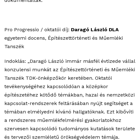
dokumentálták.”
Pro Progressio / oktatói díj:
Daragó László DLA
egyetemi docens, Építészettörténeti és Műemléki
Tanszék
Indoklás: „Daragó László immár másfél évtizede vállal
konzulensi munkát az Építészettörténeti és Műemléki
Tanszék TDK-önképzőkör keretében. Oktatói
tevékenységéhez kapcsolódóan a középkor
építészetéhez kötődő témákban, hazai és nemzetközi
kapcsolat-rendszerek feltárásában nyújt segítséget a
témában elmélyedni kívánó hallgatóknak. Ezt kibővíti
a rendszeres műemlékfelmérési gyakorlatokhoz
szervesen kapcsolódó tudományos kutatások területe
és tervezői szemléletű örökségvédelem témája.