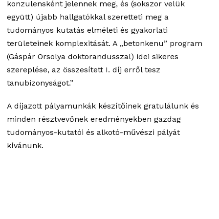
konzulensként jelennek meg, és (sokszor velük
együtt) újabb hallgatókkal szeretteti meg a
tudományos kutatás elméleti és gyakorlati
területeinek komplexitását. A „betonkenu” program
(Gáspár Orsolya doktorandusszal) idei sikeres
szereplése, az összesített I. díj erről tesz
tanubizonyságot.”
A díjazott pályamunkák készítőinek gratulálunk és
minden résztvevőnek eredményekben gazdag
tudományos-kutatói és alkotó-művészi pályát
kívánunk.