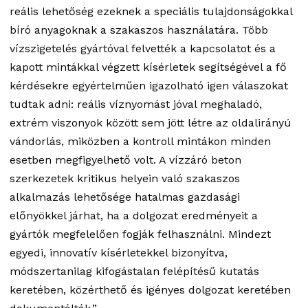
reális lehetőség ezeknek a speciális tulajdonságokkal
bíró anyagoknak a szakaszos használatára. Több
vízszigetelés gyártóval felvették a kapcsolatot és a
kapott mintákkal végzett kísérletek segítségével a fő
kérdésekre egyértelműen igazolható igen válaszokat
tudtak adni: reális víznyomást jóval meghaladó,
extrém viszonyok között sem jött létre az oldalirányú
vándorlás, miközben a kontroll mintákon minden
esetben megfigyelhető volt. A vízzáró beton
szerkezetek kritikus helyein való szakaszos
alkalmazás lehetősége hatalmas gazdasági
előnyökkel járhat, ha a dolgozat eredményeit a
gyártók megfelelően fogják felhasználni. Mindezt
egyedi, innovatív kísérletekkel bizonyítva,
módszertanilag kifogástalan felépítésű kutatás
keretében, közérthető és igényes dolgozat keretében