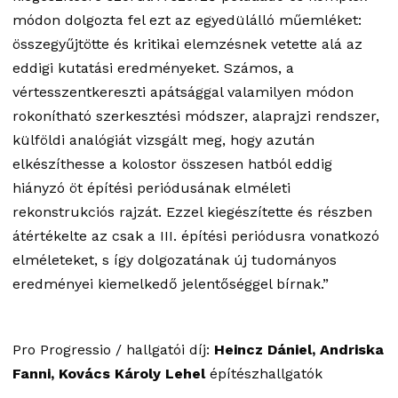
módon dolgozta fel ezt az egyedülálló műemléket:
összegyűjtötte és kritikai elemzésnek vetette alá az
eddigi kutatási eredményeket. Számos, a
vértesszentkereszti apátsággal valamilyen módon
rokonítható szerkesztési módszer, alaprajzi rendszer,
külföldi analógiát vizsgált meg, hogy azután
elkészíthesse a kolostor összesen hatból eddig
hiányzó öt építési periódusának elméleti
rekonstrukciós rajzát. Ezzel kiegészítette és részben
átértékelte az csak a III. építési periódusra vonatkozó
elméleteket, s így dolgozatának új tudományos
eredményei kiemelkedő jelentőséggel bírnak.”
Pro Progressio / hallgatói díj:
Heincz Dániel, Andriska
Fanni, Kovács Károly Lehel
építészhallgatók