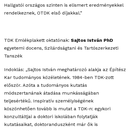
Hallgatói országos szinten is elismert eredményekkel
rendelkeznek, OTDK első díjakkal.”
TDK Emlékplakett oktatónak:
Sajtos István PhD
egyetemi docens, Szilárdságtani és Tartószerkezeti
Tanszék
Indoklás: „Sajtos István meghatározó alakja az Építész
Kar tudományos közéletének. 1984-ben TDK-zott
először. Azóta a tudományos kutatás
módszertanának átadása munkásságában
teljesértékű. Inspiratív személyiségének
köszönhetően tovább is mutat a TDK-n: egykori
konzultáltjai a doktori iskolában folytatják
kutatásaikat, doktoranduszként már ők is