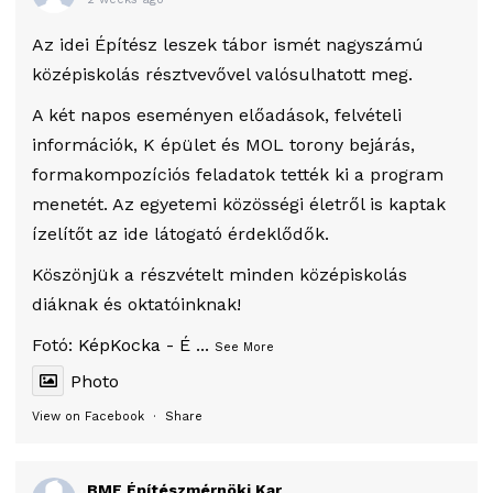
Az idei Építész leszek tábor ismét nagyszámú
középiskolás résztvevővel valósulhatott meg.
A két napos eseményen előadások, felvételi
információk, K épület és MOL torony bejárás,
formakompozíciós feladatok tették ki a program
menetét. Az egyetemi közösségi életről is kaptak
ízelítőt az ide látogató érdeklődők.
Köszönjük a részvételt minden középiskolás
diáknak és oktatóinknak!
Fotó:
KépKocka - É
...
See More
Photo
View on Facebook
·
Share
BME Építészmérnöki Kar