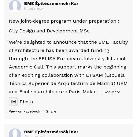
BME Építészmérnöki Kar
6 days ago
New joint-degree program under preparation :
City Design and Development MSc
We're delighted to announce that the BME Faculty
of Architecture has been awarded funding
through the EELISA European University 1st Joint
Academic Call. This support marks the beginning
of an exciting collaboration with ETSAM (Escuela
Técnica Superior de Arquitectura de Madrid) UPM
and Ecole d'architecture Paris-Malaq
...
See More
Photo
View on Facebook
·
Share
BME Építészmérnöki Kar
2 weeks ago