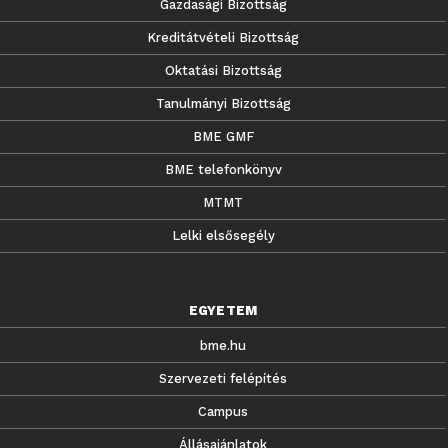
Gazdasági Bizottság
Kreditátvételi Bizottság
Oktatási Bizottság
Tanulmányi Bizottság
BME GMF
BME telefonkönyv
MTMT
Lelki elsősegély
EGYETEM
bme.hu
Szervezeti felépítés
Campus
Állásajánlatok