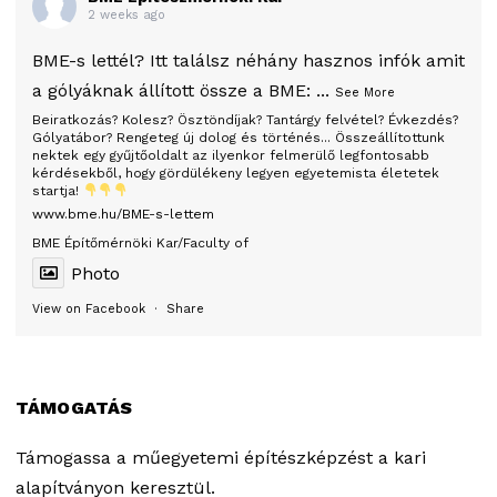
2 weeks ago
BME-s lettél? Itt találsz néhány hasznos infók amit
a gólyáknak állított össze a BME:
...
See More
Beiratkozás? Kolesz? Ösztöndíjak? Tantárgy felvétel? Évkezdés?
Gólyatábor? Rengeteg új dolog és történés... Összeállítottunk
nektek egy gyűjtőoldalt az ilyenkor felmerülő legfontosabb
kérdésekből, hogy gördülékeny legyen egyetemista életetek
startja!
www.bme.hu/BME-s-lettem
BME Építőmérnöki Kar/Faculty of
Photo
View on Facebook
·
Share
TÁMOGATÁS
Támogassa a műegyetemi építészképzést a kari
alapítványon keresztül.