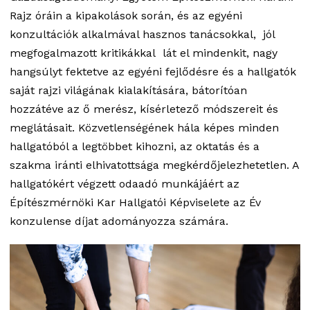
Rajz óráin a kipakolások során, és az egyéni
konzultációk alkalmával hasznos tanácsokkal, jól
megfogalmazott kritikákkal lát el mindenkit, nagy
hangsúlyt fektetve az egyéni fejlődésre és a hallgatók
saját rajzi világának kialakítására, bátorítóan
hozzátéve az ő merész, kísérletező módszereit és
meglátásait. Közvetlenségének hála képes minden
hallgatóból a legtöbbet kihozni, az oktatás és a
szakma iránti elhivatottsága megkérdőjelezhetetlen. A
hallgatókért végzett odaadó munkájáért az
Építészmérnöki Kar Hallgatói Képviselete az Év
konzulense díjat adományozza számára.