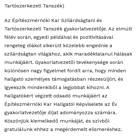
Tartószerkezeti Tanszék)
Az Építészmérnöki Kar Szilárdságtani és
Tartószerkezeti Tanszék gyakorlatvezetője. Az elmúlt
félév során, egyedi példáival és pozitivitásával
rengeteg diákot sikerült közelebb engednie a
szilárdságtan világához, akik maradéktalanul hálásak
munkájáért. Gyakorlatvezetői tevékenysége során
különösen nagy figyelmet fordít arra, hogy minden
hallgató személyes támogatásban részesüljön, és
igyekszik mindenkiből a legjobbat kihozni. A
hallgatókért végzett odaadó munkájáért az
Építészmérnöki Kar Hallgatói Képviselete az Év
gyakorlatvezetője díjat adományozza számára.
Köszönjük kiemelkedő munkáját, és szívből
gratulálunk ehhez a megérdemelt elismeréshez.