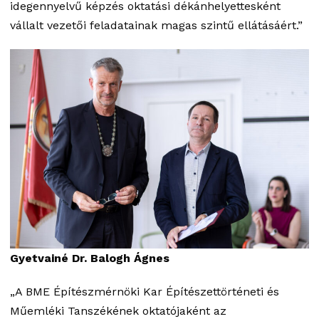
idegennyelvű képzés oktatási dékánhelyettesként
vállalt vezetői feladatainak magas szintű ellátásáért.”
Gyetvainé Dr. Balogh Ágnes
„A BME Építészmérnöki Kar Építészettörténeti és
Műemléki Tanszékének oktatójaként az