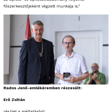
főszerkesztőjeként végzett munkája is.”
Rados Jenő-emlékéremben részesült:
Erő Zoltán
részlet a méltatásból: