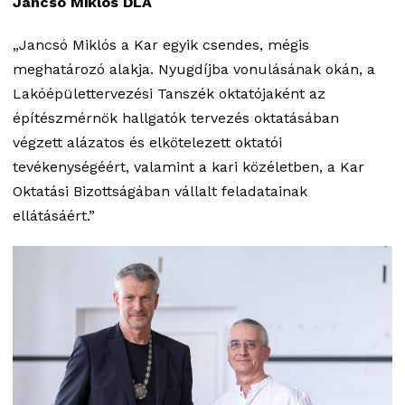
Jancsó Miklós DLA
„Jancsó Miklós a Kar egyik csendes, mégis
meghatározó alakja. Nyugdíjba vonulásának okán, a
Lakóépülettervezési Tanszék oktatójaként az
építészmérnök hallgatók tervezés oktatásában
végzett alázatos és elkötelezett oktatói
tevékenységéért, valamint a kari közéletben, a Kar
Oktatási Bizottságában vállalt feladatainak
ellátásáért.”