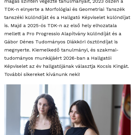
magas szinten végezte tanulmányait, 2023 őszén a
TDK-n elnyerte a Morfológiai és Geometriai Tanszék
tanszéki különdíját és a Hallgató Képviselet különdíjat
is. Majd a 2025-ös TDK-n az első hely elhozatala
mellett a Pro Progressio Alapítvány különdíját és a
Gábor Dénes Tudományos Diákköri ösztöndíjat is
megnyerte. Kiemelkedő tanulmányi, és szakmai-
tudományos munkájáért 2026-ban a Hallgatói
Képviselet az év hallgatójának választja Kocsis Kingát.
További sikereket kívánunk neki!