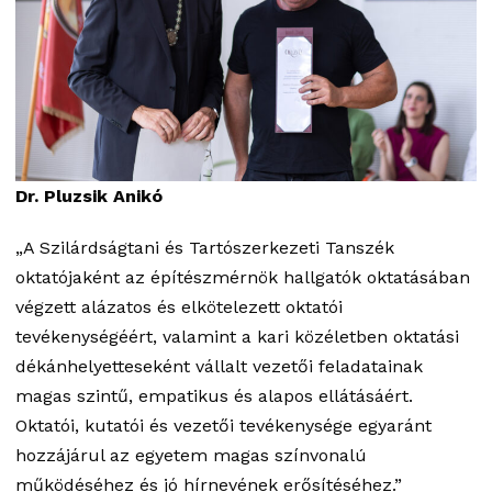
Dr. Pluzsik Anikó
„A Szilárdságtani és Tartószerkezeti Tanszék
oktatójaként az építészmérnök hallgatók oktatásában
végzett alázatos és elkötelezett oktatói
tevékenységéért, valamint a kari közéletben oktatási
dékánhelyetteseként vállalt vezetői feladatainak
magas szintű, empatikus és alapos ellátásáért.
Oktatói, kutatói és vezetői tevékenysége egyaránt
hozzájárul az egyetem magas színvonalú
működéséhez és jó hírnevének erősítéséhez.”