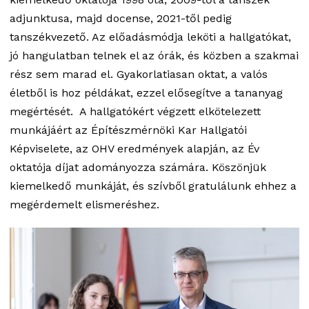
adjunktusa, majd docense, 2021-től pedig
tanszékvezető. Az előadásmódja leköti a hallgatókat,
jó hangulatban telnek el az órák, és közben a szakmai
rész sem marad el. Gyakorlatiasan oktat, a valós
életből is hoz példákat, ezzel elősegítve a tananyag
megértését. A hallgatókért végzett elkötelezett
munkájáért az Építészmérnöki Kar Hallgatói
Képviselete, az OHV eredmények alapján, az Év
oktatója díjat adományozza számára. Köszönjük
kiemelkedő munkáját, és szívből gratulálunk ehhez a
megérdemelt elismeréshez.