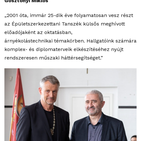
Gosztonyi Miklós
„2001 óta, immár 25-dik éve folyamatosan vesz részt
az Épületszerkezettani Tanszék külsős meghívott
előadójaként az oktatásban,
árnyékolástechnikai témakörben. Hallgatóink számára
komplex- és diplomaterveik elkészítéséhez nyújt
rendszeresen műszaki háttérsegítséget.”