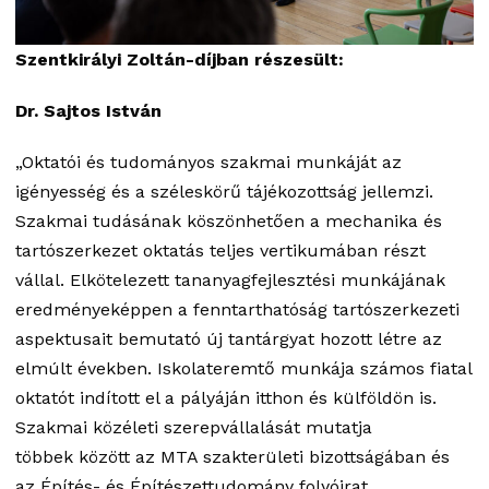
Szentkirályi Zoltán-díjban részesült:
Dr. Sajtos István
„Oktatói és tudományos szakmai munkáját az
igényesség és a széleskörű tájékozottság jellemzi.
Szakmai tudásának köszönhetően a mechanika és
tartószerkezet oktatás teljes vertikumában részt
vállal. Elkötelezett tananyagfejlesztési munkájának
eredményeképpen a fenntarthatóság tartószerkezeti
aspektusait bemutató új tantárgyat hozott létre az
elmúlt években. Iskolateremtő munkája számos fiatal
oktatót indított el a pályáján itthon és külföldön is.
Szakmai közéleti szerepvállalását mutatja
többek között az MTA szakterületi bizottságában és
az Építés- és Építészettudomány folyóirat