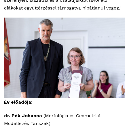
szerényen, alázattal és a családjaiktól távol élő
diákokat együttérzéssel támogatva hibátlanul végez.”
Év előadója:
dr. Pék Johanna
(Morfológia és Geometriai
Modellezés Tanszék)