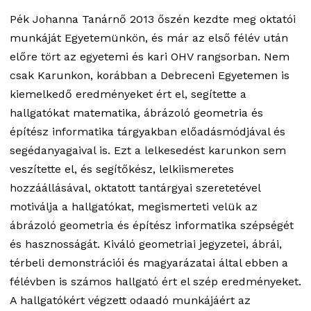
Pék Johanna Tanárnő 2013 őszén kezdte meg oktatói
munkáját Egyetemünkön, és már az első félév után
előre tört az egyetemi és kari OHV rangsorban. Nem
csak Karunkon, korábban a Debreceni Egyetemen is
kiemelkedő eredményeket ért el, segítette a
hallgatókat matematika, ábrázoló geometria és
építész informatika tárgyakban előadásmódjával és
segédanyagaival is. Ezt a lelkesedést karunkon sem
veszítette el, és segítőkész, lelkiismeretes
hozzáállásával, oktatott tantárgyai szeretetével
motiválja a hallgatókat, megismerteti velük az
ábrázoló geometria és építész informatika szépségét
és hasznosságát. Kiváló geometriai jegyzetei, ábrái,
térbeli demonstrációi és magyarázatai által ebben a
félévben is számos hallgató ért el szép eredményeket.
A hallgatókért végzett odaadó munkájáért az