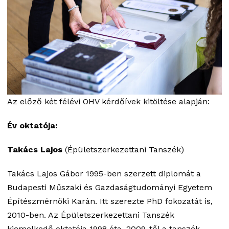
Az előző két félévi OHV kérdőívek kitöltése alapján:
Év oktatója:
Takács Lajos
(Épületszerkezettani Tanszék)
Takács Lajos Gábor 1995-ben szerzett diplomát a
Budapesti Műszaki és Gazdaságtudományi Egyetem
Építészmérnöki Karán. Itt szerezte PhD fokozatát is,
2010-ben. Az Épületszerkezettani Tanszék
kiemelkedő oktatója 1998 óta, 2009-től a tanszék