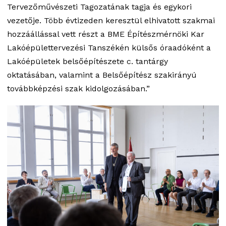
Tervezőművészeti Tagozatának tagja és egykori
vezetője. Több évtizeden keresztül elhivatott szakmai
hozzáállással vett részt a BME Építészmérnöki Kar
Lakóépülettervezési Tanszékén külsős óraadóként a
Lakóépületek belsőépítészete c. tantárgy
oktatásában, valamint a Belsőépítész szakirányú
továbbképzési szak kidolgozásában.”