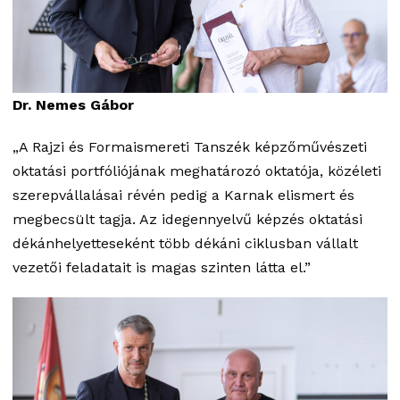
Dr. Nemes Gábor
„A Rajzi és Formaismereti Tanszék képzőművészeti
oktatási portfóliójának meghatározó oktatója, közéleti
szerepvállalásai révén pedig a Karnak elismert és
megbecsült tagja. Az idegennyelvű képzés oktatási
dékánhelyetteseként több dékáni ciklusban vállalt
vezetői feladatait is magas szinten látta el.”