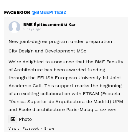
FACEBOOK
@BMEEPITESZ
BME Építészmérnöki Kar
5 days ago
New joint-degree program under preparation :
City Design and Development MSc
We're delighted to announce that the BME Faculty
of Architecture has been awarded funding
through the EELISA European University 1st Joint
Academic Call. This support marks the beginning
of an exciting collaboration with ETSAM (Escuela
Técnica Superior de Arquitectura de Madrid) UPM
and Ecole d'architecture Paris-Malaq
...
See More
Photo
View on Facebook
·
Share