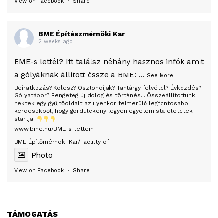
View on Facebook
·
Share
BME Építészmérnöki Kar
2 weeks ago
BME-s lettél? Itt találsz néhány hasznos infók amit
a gólyáknak állított össze a BME:
...
See More
Beiratkozás? Kolesz? Ösztöndíjak? Tantárgy felvétel? Évkezdés?
Gólyatábor? Rengeteg új dolog és történés... Összeállítottunk
nektek egy gyűjtőoldalt az ilyenkor felmerülő legfontosabb
kérdésekből, hogy gördülékeny legyen egyetemista életetek
startja!
www.bme.hu/BME-s-lettem
BME Építőmérnöki Kar/Faculty of
Photo
View on Facebook
·
Share
TÁMOGATÁS