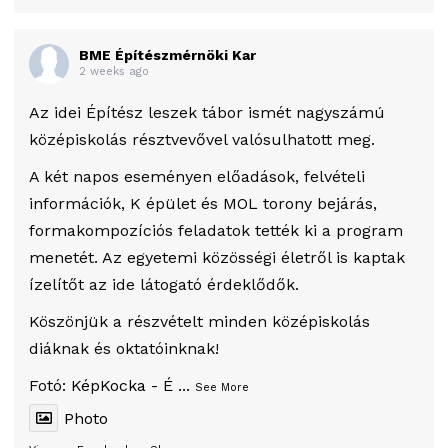
BME Építészmérnöki Kar
2 weeks ago
Az idei Építész leszek tábor ismét nagyszámú
középiskolás résztvevővel valósulhatott meg.
A két napos eseményen előadások, felvételi
információk, K épület és MOL torony bejárás,
formakompozíciós feladatok tették ki a program
menetét. Az egyetemi közösségi életről is kaptak
ízelítőt az ide látogató érdeklődők.
Köszönjük a részvételt minden középiskolás
diáknak és oktatóinknak!
Fotó:
KépKocka - É
...
See More
Photo