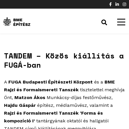
TANDEM – Közös kiállítás a
FUGÁ-ban
A
FUGA Budapesti Építészeti Központ
és a
BME
Rajzi és Formaismereti Tanszék
tisztelettel meghívja
Önt,
Matzon Ákos
Munkácsy-díjas festőművész,
Hajdu Gáspár
építész, médiaművész, valamint a
Rajzi és Formaismereti Tanszék ‘Forma és
kompozíció I’
tantárgyának oktatói és hallgatói
TANDEM című kiállításának megnyitójára.