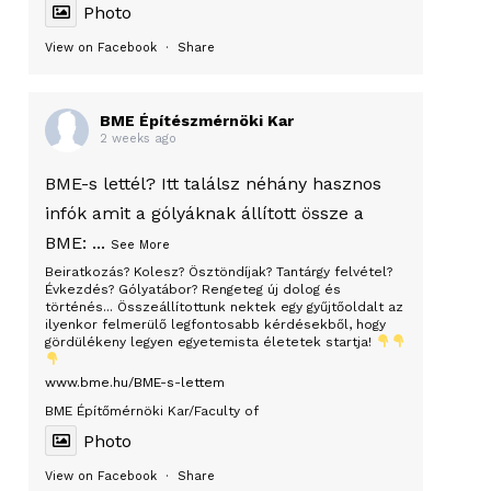
Photo
View on Facebook
·
Share
BME Építészmérnöki Kar
2 weeks ago
BME-s lettél? Itt találsz néhány hasznos
infók amit a gólyáknak állított össze a
BME:
...
See More
Beiratkozás? Kolesz? Ösztöndíjak? Tantárgy felvétel?
Évkezdés? Gólyatábor? Rengeteg új dolog és
történés... Összeállítottunk nektek egy gyűjtőoldalt az
ilyenkor felmerülő legfontosabb kérdésekből, hogy
gördülékeny legyen egyetemista életetek startja!
www.bme.hu/BME-s-lettem
BME Építőmérnöki Kar/Faculty of
Photo
View on Facebook
·
Share