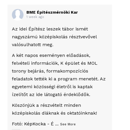
BME Építészmérnöki Kar
1 week ago
Az idei Építész leszek tábor ismét
nagyszámú középiskolás résztvevővel
valósulhatott meg.
A két napos eseményen előadások,
felvételi információk, K épület és MOL
torony bejárás, formakompozíciós
feladatok tették ki a program menetét. Az
egyetemi közösségi életről is kaptak
ízelítőt az ide látogató érdeklődők.
Köszönjük a részvételt minden
középiskolás diáknak és oktatóinknak!
Fotó:
KépKocka - É
...
See More