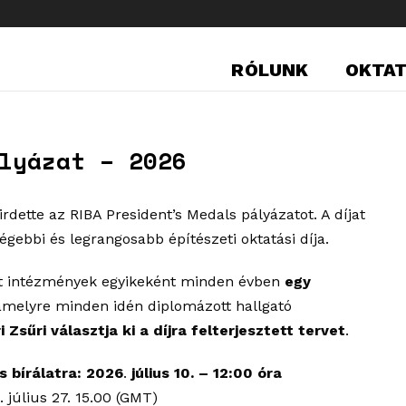
RÓLUNK
OKTA
lyázat – 2026
hirdette az RIBA President’s Medals pályázatot. A díjat
régebbi és legrangosabb építészeti oktatási díja.
tt intézmények egyikeként minden évben
egy
, amelyre minden idén diplomázott hallgató
i Zsűri választja ki
a díjra felterjesztett tervet
.
s bírálatra: 2026
.
július 10. – 12:00 óra
 július 27. 15.00 (GMT)