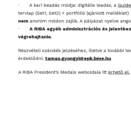
· A kari beadás módja: digitális leadás, a
Guide
tervlap (Set1, Set2) + portfólió (ajánlott melléklet
nem
anonim módon zajlik. A pályázat nyelve ango
·
A RIBA egyéb adminisztrációs és jelentke
végrehajtania
.
Részvételi szándék jelzéséhez, illetve a további t
érdeklődni:
tamas.gyongyi@epk.bme.hu
A RIBA President’s Medals weboldala itt
érhető el.