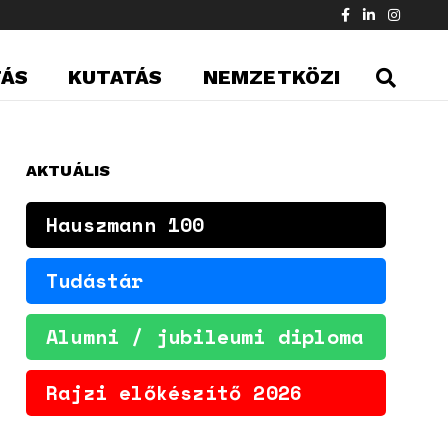
TÁS
KUTATÁS
NEMZETKÖZI
AKTUÁLIS
Hauszmann 100
Tudástár
Alumni / jubileumi diploma
Rajzi előkészítő 2026