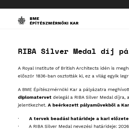
BME
ÉPÍTÉSZMÉRNÖKI KAR
RIBA Silver Medal díj pá
A Royal Institute of British Architects idén is meg
először 1836-ban osztották ki, ez a világ egyik leg
A BME Építészmérnöki Kar a pályázatra meghívo
diplomatervet
delegál a RIBA Silver Medal díjra
jelentkezhet.
A beérkezett pályaművekből a
Kar
·
A tervek beadási határideje a kari előzete
· A RIBA Silver Medal nevezési határideje: 2026.