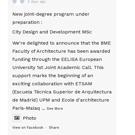
3 days ago
New joint-degree program under
preparation :
City Design and Development MSc
We're delighted to announce that the BME
Faculty of Architecture has been awarded
funding through the EELISA European
University 1st Joint Academic Call. This
support marks the beginning of an
exciting collaboration with ETSAM
(Escuela Técnica Superior de Arquitectura
de Madrid) UPM and Ecole d'architecture
Paris-Malaq
...
See More
Photo
View on Facebook
·
Share