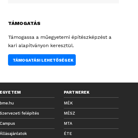
TÁMOGATÁS
Támogassa a műegyetemi építészképzést a
kari alapítványon keresztül.
TÁMOGATÁSI LEHETŐSÉGEK
EGYETEM
PARTNEREK
bme.hu
MÉK
Szervezeti felépítés
MÉSZ
Campus
MTA
Állásajánlatok
ÉTE