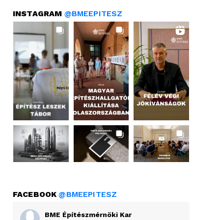
INSTAGRAM
@BMEEPITESZ
FACEBOOK
@BMEEPITESZ
BME Építészmérnöki Kar