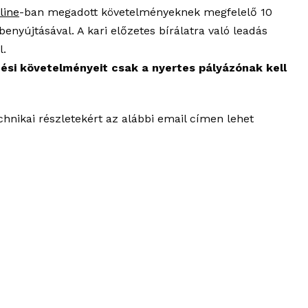
line
-ban megadott követelményeknek megfelelő 10
) benyújtásával. A kari előzetes bírálatra való leadás
l.
zési követelményeit csak a nyertes pályázónak kell
echnikai részletekért az alábbi email címen lehet