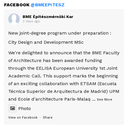
FACEBOOK
@BMEEPITESZ
BME Építészmérnöki Kar
3 days ago
New joint-degree program under preparation :
City Design and Development MSc
We're delighted to announce that the BME Faculty
of Architecture has been awarded funding
through the EELISA European University 1st Joint
Academic Call. This support marks the beginning
of an exciting collaboration with ETSAM (Escuela
Técnica Superior de Arquitectura de Madrid) UPM
and Ecole d'architecture Paris-Malaq
...
See More
Photo
View on Facebook
·
Share