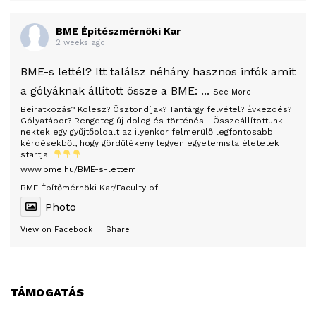
BME Építészmérnöki Kar
2 weeks ago
BME-s lettél? Itt találsz néhány hasznos infók amit
a gólyáknak állított össze a BME:
...
See More
Beiratkozás? Kolesz? Ösztöndíjak? Tantárgy felvétel? Évkezdés?
Gólyatábor? Rengeteg új dolog és történés... Összeállítottunk
nektek egy gyűjtőoldalt az ilyenkor felmerülő legfontosabb
kérdésekből, hogy gördülékeny legyen egyetemista életetek
startja!
www.bme.hu/BME-s-lettem
BME Építőmérnöki Kar/Faculty of
Photo
View on Facebook
·
Share
TÁMOGATÁS