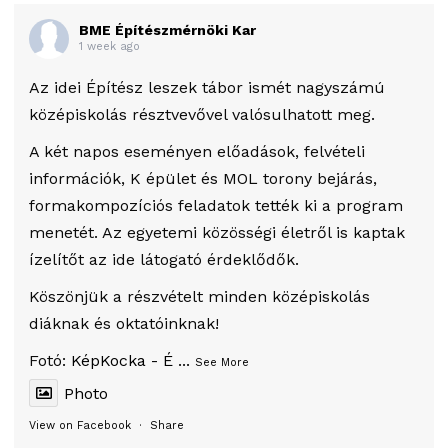
BME Építészmérnöki Kar
1 week ago
Az idei Építész leszek tábor ismét nagyszámú
középiskolás résztvevővel valósulhatott meg.
A két napos eseményen előadások, felvételi
információk, K épület és MOL torony bejárás,
formakompozíciós feladatok tették ki a program
menetét. Az egyetemi közösségi életről is kaptak
ízelítőt az ide látogató érdeklődők.
Köszönjük a részvételt minden középiskolás
diáknak és oktatóinknak!
Fotó:
KépKocka - É
...
See More
Photo
View on Facebook
·
Share