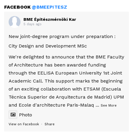
FACEBOOK
@BMEEPITESZ
BME Építészmérnöki Kar
5 days ago
New joint-degree program under preparation :
City Design and Development MSc
We're delighted to announce that the BME Faculty
of Architecture has been awarded funding
through the EELISA European University 1st Joint
Academic Call. This support marks the beginning
of an exciting collaboration with ETSAM (Escuela
Técnica Superior de Arquitectura de Madrid) UPM
and Ecole d'architecture Paris-Malaq
...
See More
Photo
View on Facebook
·
Share