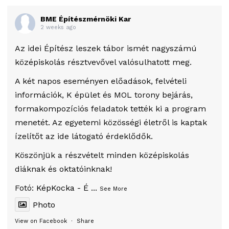
BME Építészmérnöki Kar
2 weeks ago
Az idei Építész leszek tábor ismét nagyszámú
középiskolás résztvevővel valósulhatott meg.
A két napos eseményen előadások, felvételi
információk, K épület és MOL torony bejárás,
formakompozíciós feladatok tették ki a program
menetét. Az egyetemi közösségi életről is kaptak
ízelítőt az ide látogató érdeklődők.
Köszönjük a részvételt minden középiskolás
diáknak és oktatóinknak!
Fotó:
KépKocka - É
...
See More
Photo
View on Facebook
·
Share