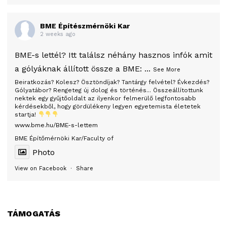
BME Építészmérnöki Kar
2 weeks ago
BME-s lettél? Itt találsz néhány hasznos infók amit
a gólyáknak állított össze a BME:
...
See More
Beiratkozás? Kolesz? Ösztöndíjak? Tantárgy felvétel? Évkezdés?
Gólyatábor? Rengeteg új dolog és történés... Összeállítottunk
nektek egy gyűjtőoldalt az ilyenkor felmerülő legfontosabb
kérdésekből, hogy gördülékeny legyen egyetemista életetek
startja!
www.bme.hu/BME-s-lettem
BME Építőmérnöki Kar/Faculty of
Photo
View on Facebook
·
Share
TÁMOGATÁS