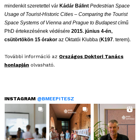
mindenkit szeretettel vár
Kádár Bálint
Pedestrian Space
Usage of Tourist-Historic Cities – Comparing the Tourist
Space Systems of Vienna and Prague to Budapest
című
PhD értekezésének védésére
2015. június 4-én,
.
csütörtökön 15 órakor
az
Oktatói Klubba
(
K197
. terem)
További információ az
Országos Doktori Tanács
honlapján
olvasható.
INSTAGRAM
@BMEEPITESZ