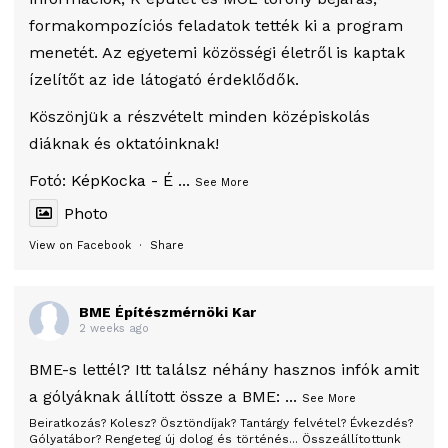
formakompozíciós feladatok tették ki a program
menetét. Az egyetemi közösségi életről is kaptak
ízelítőt az ide látogató érdeklődők.
Köszönjük a részvételt minden középiskolás
diáknak és oktatóinknak!
Fotó:
KépKocka - É
...
See More
Photo
View on Facebook
·
Share
BME Építészmérnöki Kar
2 weeks ago
BME-s lettél? Itt találsz néhány hasznos infók amit
a gólyáknak állított össze a BME:
...
See More
Beiratkozás? Kolesz? Ösztöndíjak? Tantárgy felvétel? Évkezdés?
Gólyatábor? Rengeteg új dolog és történés... Összeállítottunk