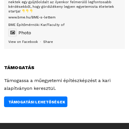
nektek egy gyűjtőoldalt az ilyenkor felmerülő legfontosabb
kérdésekből, hogy gördülékeny legyen egyetemista életetek
startja!
www.bme.hu/BME-s-lettem
BME Építőmérnöki Kar/Faculty of
Photo
View on Facebook
·
Share
TÁMOGATÁS
Támogassa a műegyetemi építészképzést a kari
alapítványon keresztül.
TÁMOGATÁSI LEHETŐSÉGEK