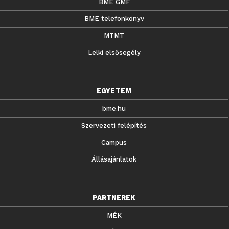
BME GMF
BME telefonkönyv
MTMT
Lelki elsősegély
EGYETEM
bme.hu
Szervezeti felépítés
Campus
Állásajánlatok
PARTNEREK
MÉK