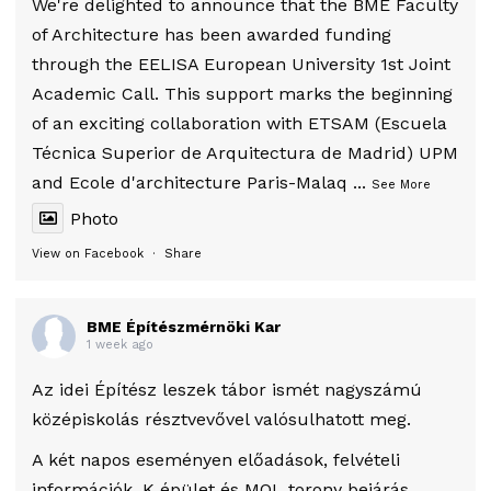
We're delighted to announce that the BME Faculty
of Architecture has been awarded funding
through the EELISA European University 1st Joint
Academic Call. This support marks the beginning
of an exciting collaboration with ETSAM (Escuela
Técnica Superior de Arquitectura de Madrid) UPM
and Ecole d'architecture Paris-Malaq
...
See More
Photo
View on Facebook
·
Share
BME Építészmérnöki Kar
1 week ago
Az idei Építész leszek tábor ismét nagyszámú
középiskolás résztvevővel valósulhatott meg.
A két napos eseményen előadások, felvételi
információk, K épület és MOL torony bejárás,