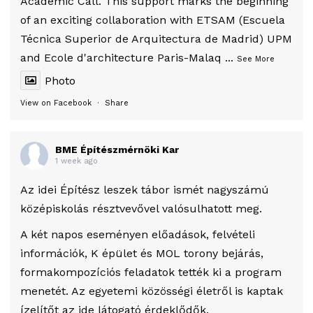
Academic Call. This support marks the beginning
of an exciting collaboration with ETSAM (Escuela
Técnica Superior de Arquitectura de Madrid) UPM
and Ecole d'architecture Paris-Malaq
...
See More
Photo
View on Facebook
·
Share
BME Építészmérnöki Kar
1 week ago
Az idei Építész leszek tábor ismét nagyszámú
középiskolás résztvevővel valósulhatott meg.
A két napos eseményen előadások, felvételi
információk, K épület és MOL torony bejárás,
formakompozíciós feladatok tették ki a program
menetét. Az egyetemi közösségi életről is kaptak
ízelítőt az ide látogató érdeklődők.