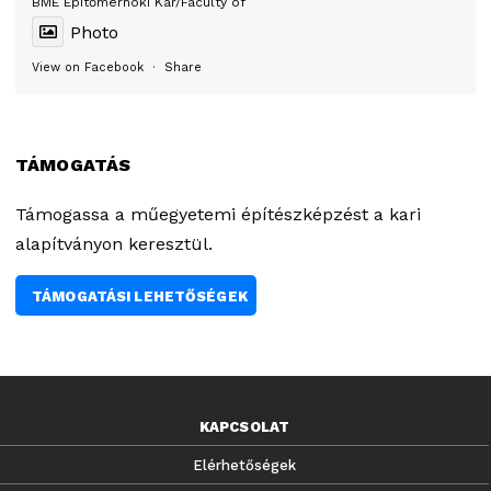
BME Építőmérnöki Kar/Faculty of
Photo
View on Facebook
·
Share
TÁMOGATÁS
Támogassa a műegyetemi építészképzést a kari
alapítványon keresztül.
TÁMOGATÁSI LEHETŐSÉGEK
KAPCSOLAT
Elérhetőségek