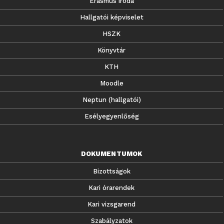
Erasmus iroda
Hallgatói képviselet
HSZK
Könyvtár
KTH
Moodle
Neptun (hallgatói)
Esélyegyenlőség
DOKUMENTUMOK
Bizottságok
Kari órarendek
Kari vizsgarend
Szabályzatok