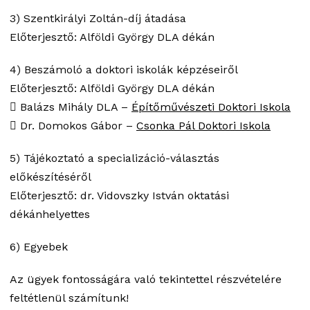
3) Szentkirályi Zoltán-díj átadása
Előterjesztő: Alföldi György DLA dékán
4) Beszámoló a doktori iskolák képzéseiről
Előterjesztő: Alföldi György DLA dékán
 Balázs Mihály DLA –
Építőművészeti Doktori Iskola
 Dr. Domokos Gábor –
Csonka Pál Doktori Iskola
5) Tájékoztató a specializáció-választás
előkészítéséről
Előterjesztő: dr. Vidovszky István oktatási
dékánhelyettes
6) Egyebek
Az ügyek fontosságára való tekintettel részvételére
feltétlenül számítunk!