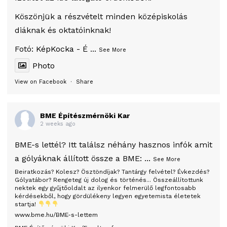
Köszönjük a részvételt minden középiskolás
diáknak és oktatóinknak!
Fotó:
KépKocka - É
...
See More
Photo
View on Facebook
·
Share
BME Építészmérnöki Kar
2 weeks ago
BME-s lettél? Itt találsz néhány hasznos infók amit
a gólyáknak állított össze a BME:
...
See More
Beiratkozás? Kolesz? Ösztöndíjak? Tantárgy felvétel? Évkezdés?
Gólyatábor? Rengeteg új dolog és történés... Összeállítottunk
nektek egy gyűjtőoldalt az ilyenkor felmerülő legfontosabb
kérdésekből, hogy gördülékeny legyen egyetemista életetek
startja!
www.bme.hu/BME-s-lettem