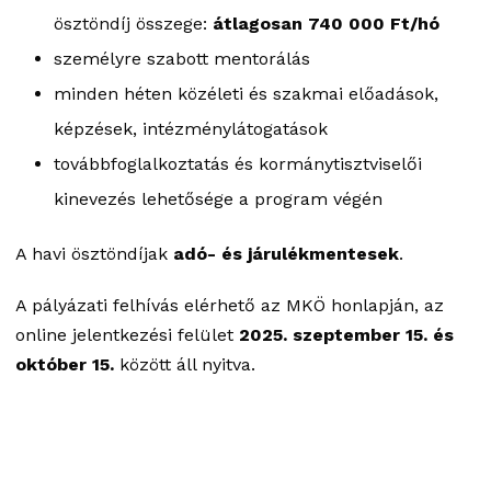
ösztöndíj összege:
átlagosan 740 000 Ft/hó
személyre szabott mentorálás
minden héten közéleti és szakmai előadások,
képzések, intézménylátogatások
továbbfoglalkoztatás és kormánytisztviselői
kinevezés lehetősége a program végén
A havi ösztöndíjak
adó- és járulékmentesek
.
A pályázati felhívás elérhető az MKÖ honlapján, az
online jelentkezési felület
2025. szeptember 15. és
október 15.
között áll nyitva.