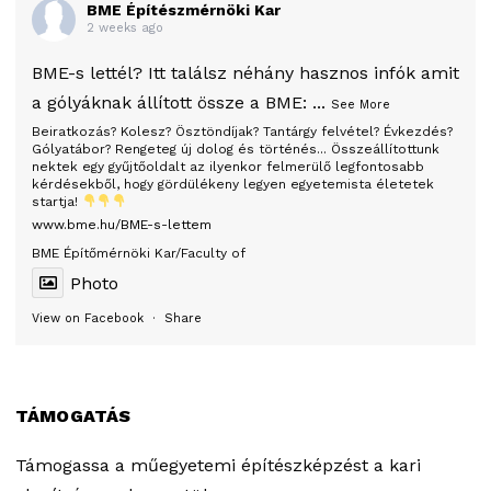
BME Építészmérnöki Kar
2 weeks ago
BME-s lettél? Itt találsz néhány hasznos infók amit
a gólyáknak állított össze a BME:
...
See More
Beiratkozás? Kolesz? Ösztöndíjak? Tantárgy felvétel? Évkezdés?
Gólyatábor? Rengeteg új dolog és történés... Összeállítottunk
nektek egy gyűjtőoldalt az ilyenkor felmerülő legfontosabb
kérdésekből, hogy gördülékeny legyen egyetemista életetek
startja!
www.bme.hu/BME-s-lettem
BME Építőmérnöki Kar/Faculty of
Photo
View on Facebook
·
Share
TÁMOGATÁS
Támogassa a műegyetemi építészképzést a kari