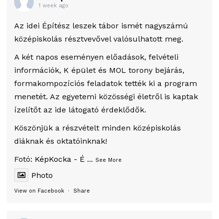
1 week ago
Az idei Építész leszek tábor ismét nagyszámú
középiskolás résztvevővel valósulhatott meg.
A két napos eseményen előadások, felvételi
információk, K épület és MOL torony bejárás,
formakompozíciós feladatok tették ki a program
menetét. Az egyetemi közösségi életről is kaptak
ízelítőt az ide látogató érdeklődők.
Köszönjük a részvételt minden középiskolás
diáknak és oktatóinknak!
Fotó:
KépKocka - É
...
See More
Photo
View on Facebook
·
Share