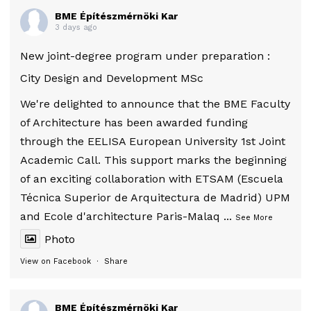
BME Építészmérnöki Kar
3 days ago
New joint-degree program under preparation :
City Design and Development MSc
We're delighted to announce that the BME Faculty
of Architecture has been awarded funding
through the EELISA European University 1st Joint
Academic Call. This support marks the beginning
of an exciting collaboration with ETSAM (Escuela
Técnica Superior de Arquitectura de Madrid) UPM
and Ecole d'architecture Paris-Malaq
...
See More
Photo
View on Facebook
·
Share
BME Építészmérnöki Kar