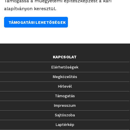
Támogassa a műegyetemi építészképzést a kari
alapítványon keresztül.
TÁMOGATÁSI LEHETŐSÉGEK
KAPCSOLAT
Elérhetőségek
Megközelítés
Hírlevél
Támogatás
Impresszum
Sajtószoba
Laptérkép