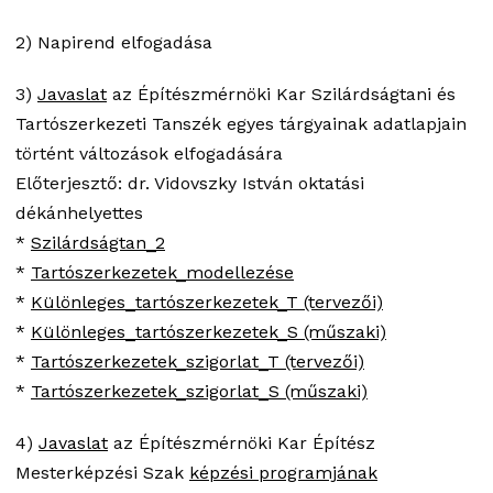
2) Napirend elfogadása
3)
Javaslat
az Építészmérnöki Kar Szilárdságtani és
Tartószerkezeti Tanszék egyes tárgyainak adatlapjain
történt változások elfogadására
Előterjesztő: dr. Vidovszky István oktatási
dékánhelyettes
*
Szilárdságtan_2
*
Tartószerkezetek_modellezése
*
Különleges_tartószerkezetek_T (tervezői)
*
Különleges_tartószerkezetek_S (műszaki)
*
Tartószerkezetek_szigorlat_T (tervezői)
*
Tartószerkezetek_szigorlat_S (műszaki)
4)
Javaslat
az Építészmérnöki Kar Építész
Mesterképzési Szak
képzési programjának