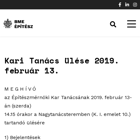
Kari Tanács ülése 2019.
február 13.
M E G H Í V Ó
az Építészmérnöki Kar Tanácsának 2019. február 13-
án (szerda)
14.15 órakor a Nagytanácsteremben (K. I. emelet 10.)
tartandó ülésére
1) Bejelentések