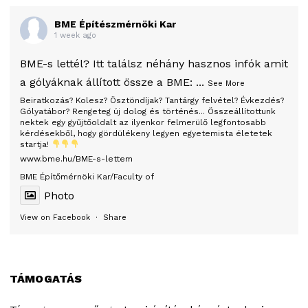
BME Építészmérnöki Kar
1 week ago
BME-s lettél? Itt találsz néhány hasznos infók amit
a gólyáknak állított össze a BME:
...
See More
Beiratkozás? Kolesz? Ösztöndíjak? Tantárgy felvétel? Évkezdés?
Gólyatábor? Rengeteg új dolog és történés... Összeállítottunk
nektek egy gyűjtőoldalt az ilyenkor felmerülő legfontosabb
kérdésekből, hogy gördülékeny legyen egyetemista életetek
startja!
www.bme.hu/BME-s-lettem
BME Építőmérnöki Kar/Faculty of
Photo
View on Facebook
·
Share
TÁMOGATÁS