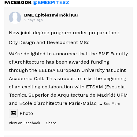
FACEBOOK
@BMEEPITESZ
BME Építészmérnöki Kar
2 days ago
New joint-degree program under preparation :
City Design and Development MSc
We're delighted to announce that the BME Faculty
of Architecture has been awarded funding
through the EELISA European University 1st Joint
Academic Call. This support marks the beginning
of an exciting collaboration with ETSAM (Escuela
Técnica Superior de Arquitectura de Madrid) UPM
and Ecole d'architecture Paris-Malaq
...
See More
Photo
View on Facebook
·
Share