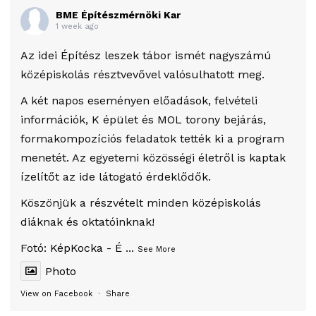
BME Építészmérnöki Kar
1 week ago
Az idei Építész leszek tábor ismét nagyszámú
középiskolás résztvevővel valósulhatott meg.
A két napos eseményen előadások, felvételi
információk, K épület és MOL torony bejárás,
formakompozíciós feladatok tették ki a program
menetét. Az egyetemi közösségi életről is kaptak
ízelítőt az ide látogató érdeklődők.
Köszönjük a részvételt minden középiskolás
diáknak és oktatóinknak!
Fotó:
KépKocka - É
...
See More
Photo
View on Facebook
·
Share