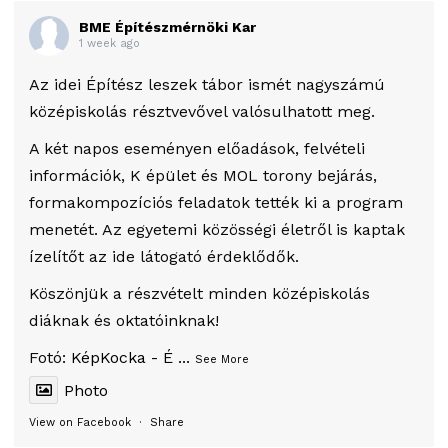
BME Építészmérnöki Kar
1 week ago
Az idei Építész leszek tábor ismét nagyszámú
középiskolás résztvevővel valósulhatott meg.
A két napos eseményen előadások, felvételi
információk, K épület és MOL torony bejárás,
formakompozíciós feladatok tették ki a program
menetét. Az egyetemi közösségi életről is kaptak
ízelítőt az ide látogató érdeklődők.
Köszönjük a részvételt minden középiskolás
diáknak és oktatóinknak!
Fotó:
KépKocka - É
...
See More
Photo
View on Facebook
·
Share