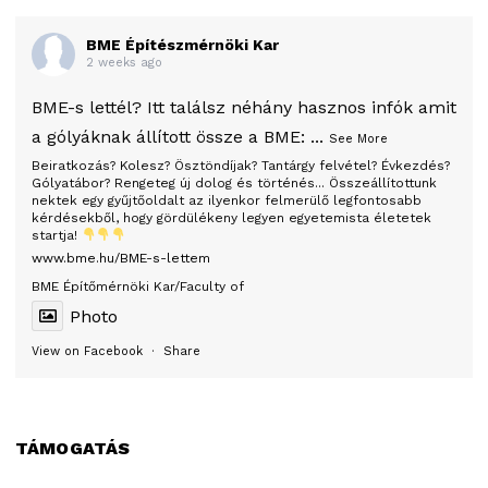
BME Építészmérnöki Kar
2 weeks ago
BME-s lettél? Itt találsz néhány hasznos infók amit
a gólyáknak állított össze a BME:
...
See More
Beiratkozás? Kolesz? Ösztöndíjak? Tantárgy felvétel? Évkezdés?
Gólyatábor? Rengeteg új dolog és történés... Összeállítottunk
nektek egy gyűjtőoldalt az ilyenkor felmerülő legfontosabb
kérdésekből, hogy gördülékeny legyen egyetemista életetek
startja!
www.bme.hu/BME-s-lettem
BME Építőmérnöki Kar/Faculty of
Photo
View on Facebook
·
Share
TÁMOGATÁS