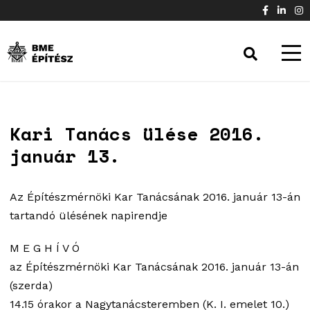
Kari Tanács ülése 2016.
január 13.
Az Építészmérnöki Kar Tanácsának 2016. január 13-án
tartandó ülésének napirendje
M E G H Í V Ó
az Építészmérnöki Kar Tanácsának 2016. január 13-án
(szerda)
14.15 órakor a Nagytanácsteremben (K. I. emelet 10.)