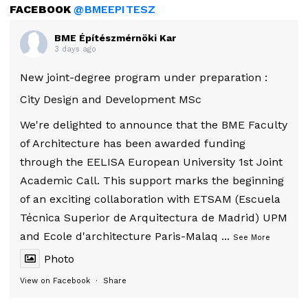
FACEBOOK
@BMEEPITESZ
BME Építészmérnöki Kar
3 days ago
New joint-degree program under preparation :
City Design and Development MSc
We're delighted to announce that the BME Faculty
of Architecture has been awarded funding
through the EELISA European University 1st Joint
Academic Call. This support marks the beginning
of an exciting collaboration with ETSAM (Escuela
Técnica Superior de Arquitectura de Madrid) UPM
and Ecole d'architecture Paris-Malaq
...
See More
Photo
View on Facebook
·
Share