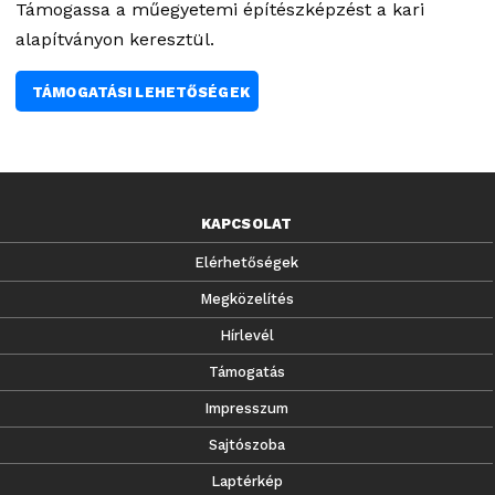
Támogassa a műegyetemi építészképzést a kari
alapítványon keresztül.
TÁMOGATÁSI LEHETŐSÉGEK
KAPCSOLAT
Elérhetőségek
Megközelítés
Hírlevél
Támogatás
Impresszum
Sajtószoba
Laptérkép