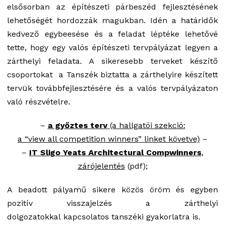
elsősorban az építészeti párbeszéd fejlesztésének
lehetőségét hordozzák magukban. Idén a határidők
kedvező egybeesése és a feladat léptéke lehetővé
tette, hogy egy valós építészeti tervpályázat legyen a
zárthelyi feladata. A sikeresebb terveket készítő
csoportokat a Tanszék biztatta a zárthelyire készített
tervük továbbfejlesztésére és a valós tervpályázaton
való részvételre.
–
a győztes terv
(a hallgatói szekció:
a “view all competition winners” linket követve)
–
–
IT Sligo Yeats Architectural Compwinners
,
zárójelentés
(pdf);
A beadott pályamű sikere közös öröm és egyben
pozitív visszajelzés a zárthelyi
dolgozatokkal kapcsolatos tanszéki gyakorlatra is.