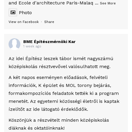
and Ecole d'architecture Paris-Malaq
...
See More
Photo
View on Facebook
·
Share
BME Építészmérnöki Kar
1 week ago
Az idei Építész leszek tábor ismét nagyszámú
középiskolás résztvevővel valósulhatott meg.
A két napos eseményen előadások, felvételi
információk, K épület és MOL torony bejárás,
formakompozíciós feladatok tették ki a program
menetét. Az egyetemi közösségi életről is kaptak
ízelítőt az ide látogató érdeklődők.
Köszönjük a részvételt minden középiskolás
diáknak és oktatóinknak!