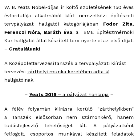
W. B. Yeats Nobel-díjas ír költő születésének 150 éves
évfordulója alkalmából kiírt nemzetközi építészeti
tervpályázat hallgatói kategóriájában
Fodor Zita,
Ferenczi Nóra, Baráth Éva
, a BME Építészmérnöki
Kar hallgatói által készített terv nyerte el az első díjat.
–
Gratulálunk!
A KözépülettervezésiTanszék a tervpályázati kiírást
tervezési
zárthelyi munka keretében adta ki
hallgatóinak.
–
Yeats 2015
– a pályázat honlapja
–
A félév folyamán kiírásra kerülő “zárthelyikben”
a Tanszék elsősorban nem számonkérő, hanem
tudásfejlesztő lehetőséget lát. A pályázatként
felfogott, csoportos munkával készített feladatok