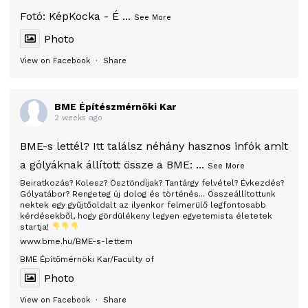
Fotó:
KépKocka - É
...
See More
Photo
View on Facebook
·
Share
BME Építészmérnöki Kar
2 weeks ago
BME-s lettél? Itt találsz néhány hasznos infók amit
a gólyáknak állított össze a BME:
...
See More
Beiratkozás? Kolesz? Ösztöndíjak? Tantárgy felvétel? Évkezdés?
Gólyatábor? Rengeteg új dolog és történés... Összeállítottunk
nektek egy gyűjtőoldalt az ilyenkor felmerülő legfontosabb
kérdésekből, hogy gördülékeny legyen egyetemista életetek
startja!
www.bme.hu/BME-s-lettem
BME Építőmérnöki Kar/Faculty of
Photo
View on Facebook
·
Share