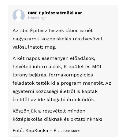
BME Építészmérnöki Kar
1 week ago
Az idei Építész leszek tábor ismét
nagyszámú középiskolás résztvevővel
valósulhatott meg.
A két napos eseményen előadások,
felvételi információk, K épület és MOL
torony bejárás, formakompozíciós
feladatok tették ki a program menetét. Az
egyetemi közösségi életről is kaptak
ízelítőt az ide látogató érdeklődők.
Köszönjük a részvételt minden
középiskolás diáknak és oktatóinknak!
Fotó:
KépKocka - É
...
See More