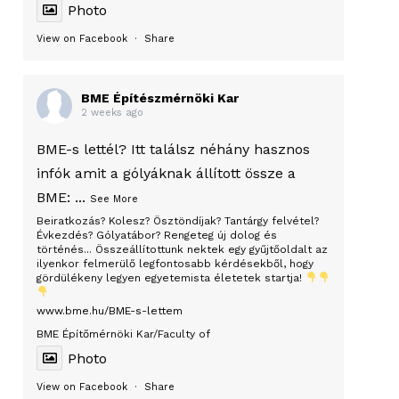
Photo
View on Facebook
·
Share
BME Építészmérnöki Kar
2 weeks ago
BME-s lettél? Itt találsz néhány hasznos
infók amit a gólyáknak állított össze a
BME:
...
See More
Beiratkozás? Kolesz? Ösztöndíjak? Tantárgy felvétel?
Évkezdés? Gólyatábor? Rengeteg új dolog és
történés... Összeállítottunk nektek egy gyűjtőoldalt az
ilyenkor felmerülő legfontosabb kérdésekből, hogy
gördülékeny legyen egyetemista életetek startja!
www.bme.hu/BME-s-lettem
BME Építőmérnöki Kar/Faculty of
Photo
View on Facebook
·
Share