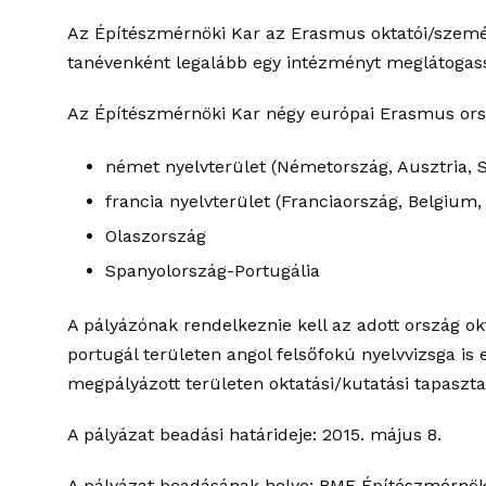
Az Építészmérnöki Kar az Erasmus oktatói/személy
tanévenként legalább egy intézményt meglátogas
Az Építészmérnöki Kar négy európai Erasmus ors
német nyelvterület (Németország, Ausztria, S
francia nyelvterület (Franciaország, Belgium,
Olaszország
Spanyolország-Portugália
A pályázónak rendelkeznie kell az adott ország ok
portugál területen angol felsőfokú nyelvvizsga is e
megpályázott területen oktatási/kutatási tapaszta
A pályázat beadási határideje: 2015. május 8.
A pályázat beadásának helye: BME Építészmérnöki