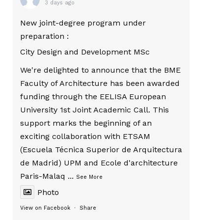
3 days ago
New joint-degree program under
preparation :
City Design and Development MSc
We're delighted to announce that the BME
Faculty of Architecture has been awarded
funding through the EELISA European
University 1st Joint Academic Call. This
support marks the beginning of an
exciting collaboration with ETSAM
(Escuela Técnica Superior de Arquitectura
de Madrid) UPM and Ecole d'architecture
Paris-Malaq
...
See More
Photo
View on Facebook
·
Share