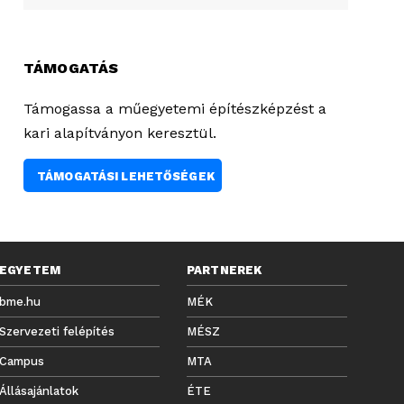
TÁMOGATÁS
Támogassa a műegyetemi építészképzést a
kari alapítványon keresztül.
TÁMOGATÁSI LEHETŐSÉGEK
EGYETEM
PARTNEREK
bme.hu
MÉK
Szervezeti felépítés
MÉSZ
Campus
MTA
Állásajánlatok
ÉTE