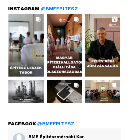
INSTAGRAM
@BMEEPITESZ
FACEBOOK
@BMEEPITESZ
BME Építészmérnöki Kar