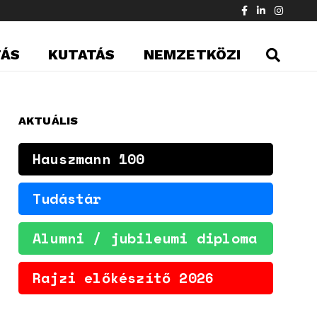
TÁS
KUTATÁS
NEMZETKÖZI
AKTUÁLIS
Hauszmann 100
Tudástár
Alumni / jubileumi diploma
Rajzi előkészítő 2026