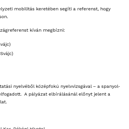
zeti mobilitás keretében segíti a referenst, hogy
son.
zágreferenst kíván megbízni:
vájc)
 Svájc)
tatási nyelvéből középfokú nyelvvizsgával – a spanyol-
lfogadott. A pályázat elbírálásánál előnyt jelent a
lat.
 Kar, Dékáni Hivatal