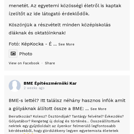
menetét. Az egyetemi közösségi életről is kaptak
ízelítőt az ide látogató érdeklődők.
Köszönjük a részvételt minden középiskolás
diáknak és oktatóinknak!
Fotó:
KépKocka - É
...
See More
Photo
View on Facebook
·
Share
BME Építészmérnöki Kar
2 weeks ago
BME-s lettél? Itt találsz néhány hasznos infók amit
a gólyáknak állított össze a BME:
...
See More
Beiratkozás? Kolesz? Ösztöndíjak? Tantárgy felvétel? Évkezdés?
Gólyatábor? Rengeteg új dolog és történés... Összeállítottunk
nektek egy gyűjtőoldalt az ilyenkor felmerülő legfontosabb
kérdésekből, hogy gördülékeny legyen egyetemista életetek