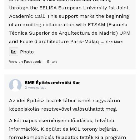
through the EELISA European University 1st Joint
Academic Call. This support marks the beginning
of an exciting collaboration with ETSAM (Escuela
Técnica Superior de Arquitectura de Madrid) UPM
and Ecole d'architecture Paris-Malaq
...
See More
Photo
View on Facebook
·
Share
BME Építészmérnöki Kar
2 weeks ago
Az idei Építész leszek tábor ismét nagyszámú
középiskolás résztvevővel valósulhatott meg.
A két napos eseményen előadások, felvételi
információk, K épület és MOL torony bejárás,
formakompozíciós feladatok tették ki a program