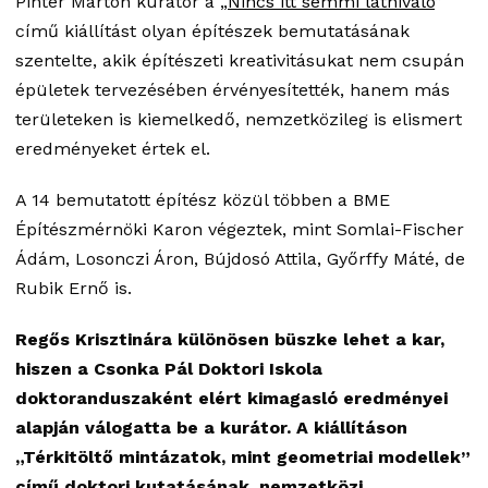
Pintér Márton kurátor a „
Nincs itt semmi látnivaló
”
című kiállítást olyan építészek bemutatásának
szentelte, akik építészeti kreativitásukat nem csupán
épületek tervezésében érvényesítették, hanem más
területeken is kiemelkedő, nemzetközileg is elismert
eredményeket értek el.
A 14 bemutatott építész közül többen a BME
Építészmérnöki Karon végeztek, mint Somlai-Fischer
Ádám, Losonczi Áron, Bújdosó Attila, Győrffy Máté, de
Rubik Ernő is.
Regős Krisztinára különösen büszke lehet a kar,
hiszen a Csonka Pál Doktori Iskola
doktoranduszaként elért kimagasló eredményei
alapján válogatta be a kurátor. A kiállításon
„Térkitöltő mintázatok, mint geometriai modellek”
című doktori kutatásának, nemzetközi