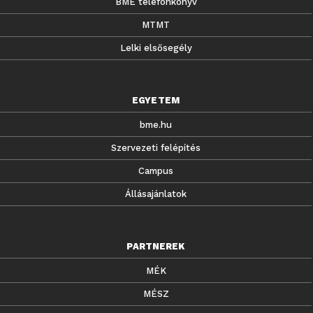
BME telefonkönyv
MTMT
Lelki elsősegély
EGYETEM
bme.hu
Szervezeti felépítés
Campus
Állásajánlatok
PARTNEREK
MÉK
MÉSZ