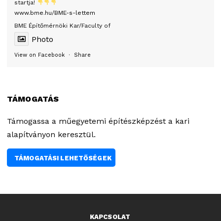
startja!
www.bme.hu/BME-s-lettem
BME Építőmérnöki Kar/Faculty of
Photo
View on Facebook
·
Share
TÁMOGATÁS
Támogassa a műegyetemi építészképzést a kari
alapítványon keresztül.
TÁMOGATÁSI LEHETŐSÉGEK
KAPCSOLAT