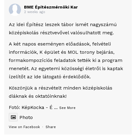
BME Építészmérnöki Kar
2 weeks ago
Az idei Építész leszek tábor ismét nagyszámú
középiskolás résztvevővel valósulhatott meg.
A két napos eseményen előadások, felvételi
információk, K épület és MOL torony bejárás,
formakompozíciós feladatok tették ki a program
menetét. Az egyetemi közösségi életről is kaptak
ízelítőt az ide látogató érdeklődők.
Köszönjük a részvételt minden középiskolás
diáknak és oktatóinknak!
Fotó:
KépKocka - É
...
See More
Photo
View on Facebook
·
Share