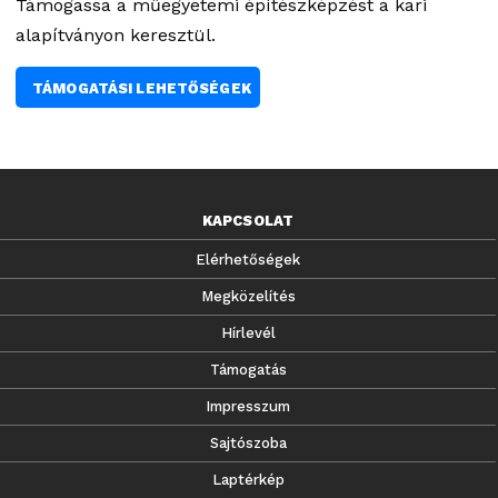
Támogassa a műegyetemi építészképzést a kari
alapítványon keresztül.
TÁMOGATÁSI LEHETŐSÉGEK
KAPCSOLAT
Elérhetőségek
Megközelítés
Hírlevél
Támogatás
Impresszum
Sajtószoba
Laptérkép