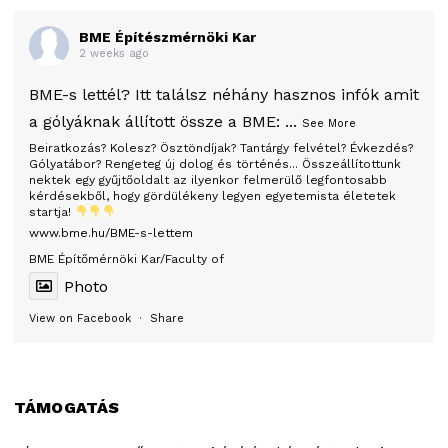
BME Építészmérnöki Kar
2 weeks ago
BME-s lettél? Itt találsz néhány hasznos infók amit
a gólyáknak állított össze a BME:
...
See More
Beiratkozás? Kolesz? Ösztöndíjak? Tantárgy felvétel? Évkezdés?
Gólyatábor? Rengeteg új dolog és történés... Összeállítottunk
nektek egy gyűjtőoldalt az ilyenkor felmerülő legfontosabb
kérdésekből, hogy gördülékeny legyen egyetemista életetek
startja!
www.bme.hu/BME-s-lettem
BME Építőmérnöki Kar/Faculty of
Photo
View on Facebook
·
Share
TÁMOGATÁS