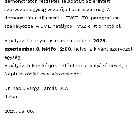
demonstrátor részletes feladatait az érintett
szervezeti egység vezetője határozza meg. A
demonstrátor díjazását a TVSZ 170. paragrafusa
szabályozza. A BME hatályos TVSZ-e
itt
érhető el!
A pályázat benyújtásának határideje:
2025.
szeptember 8. hétfő 12:00,
helye: a kívánt szervezeti
egység.
A pályázatokon kérjük feltűntetni a pályázó nevét, a
Neptun-kódját és a képzéskódot.
Dr. habil. Varga Tamás DLA
dékán
2025. 08. 06.