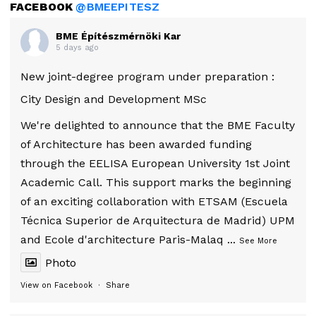
FACEBOOK
@BMEEPITESZ
BME Építészmérnöki Kar
5 days ago
New joint-degree program under preparation :
City Design and Development MSc
We're delighted to announce that the BME Faculty
of Architecture has been awarded funding
through the EELISA European University 1st Joint
Academic Call. This support marks the beginning
of an exciting collaboration with ETSAM (Escuela
Técnica Superior de Arquitectura de Madrid) UPM
and Ecole d'architecture Paris-Malaq
...
See More
Photo
View on Facebook
·
Share