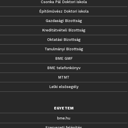
Csonka Pál Doktori iskola
Építőművész Doktori iskola
Gazdasági Bizottság
Kreditátvételi Bizottság
Oktatási Bizottság
Tanulmányi Bizottság
BME GMF
BME telefonkönyv
MTMT
Lelki elsősegély
EGYETEM
bme.hu
Szervezeti felépítés