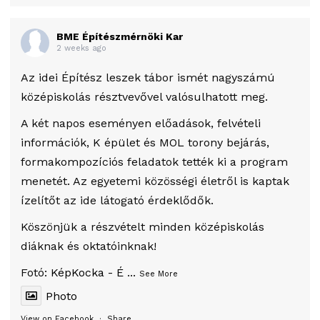
BME Építészmérnöki Kar
2 weeks ago
Az idei Építész leszek tábor ismét nagyszámú
középiskolás résztvevővel valósulhatott meg.
A két napos eseményen előadások, felvételi
információk, K épület és MOL torony bejárás,
formakompozíciós feladatok tették ki a program
menetét. Az egyetemi közösségi életről is kaptak
ízelítőt az ide látogató érdeklődők.
Köszönjük a részvételt minden középiskolás
diáknak és oktatóinknak!
Fotó:
KépKocka - É
...
See More
Photo
View on Facebook
·
Share