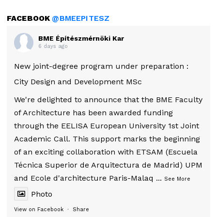
FACEBOOK
@BMEEPITESZ
BME Építészmérnöki Kar
6 days ago
New joint-degree program under preparation :
City Design and Development MSc
We're delighted to announce that the BME Faculty
of Architecture has been awarded funding
through the EELISA European University 1st Joint
Academic Call. This support marks the beginning
of an exciting collaboration with ETSAM (Escuela
Técnica Superior de Arquitectura de Madrid) UPM
and Ecole d'architecture Paris-Malaq
...
See More
Photo
View on Facebook
·
Share