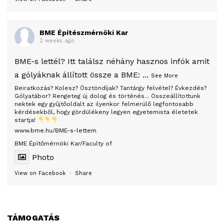
BME Építészmérnöki Kar
2 weeks ago
BME-s lettél? Itt találsz néhány hasznos infók amit
a gólyáknak állított össze a BME:
...
See More
Beiratkozás? Kolesz? Ösztöndíjak? Tantárgy felvétel? Évkezdés?
Gólyatábor? Rengeteg új dolog és történés... Összeállítottunk
nektek egy gyűjtőoldalt az ilyenkor felmerülő legfontosabb
kérdésekből, hogy gördülékeny legyen egyetemista életetek
startja!
www.bme.hu/BME-s-lettem
BME Építőmérnöki Kar/Faculty of
Photo
View on Facebook
·
Share
TÁMOGATÁS