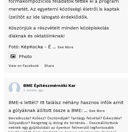
formakompozíciós feladatok tették ki a program
menetét. Az egyetemi közösségi életről is kaptak
ízelítőt az ide látogató érdeklődők.
Köszönjük a részvételt minden középiskolás
diáknak és oktatóinknak!
Fotó:
KépKocka - É
...
See More
Photo
View on Facebook
·
Share
BME Építészmérnöki Kar
2 weeks ago
BME-s lettél? Itt találsz néhány hasznos infók amit
a gólyáknak állított össze a BME:
...
See More
Beiratkozás? Kolesz? Ösztöndíjak? Tantárgy felvétel? Évkezdés?
Gólyatábor? Rengeteg új dolog és történés... Összeállítottunk
nektek egy gyűjtőoldalt az ilyenkor felmerülő legfontosabb