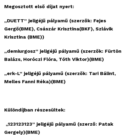
Megosztott első díjat nyert:
„DUETT” jeligéjű pályamű (szerzők: Fejes
Gergő(BME), Császár Krisztina(BKF), Szlávik
Krisztina (BME))
„demiurgosz” jeligéjű pályamű (szerzők: Fürtön
Balázs, Horóczi Flóra, Tóth Viktor)(BME)
„erk-L” jeligéjű pályamű (szerzők: Tari Bálint,
Melles Fanni Réka)(BME)
Különdíjban részesültek:
„123123123” jeligéjű pályamű (szerző: Patak
Gergely)(BME)