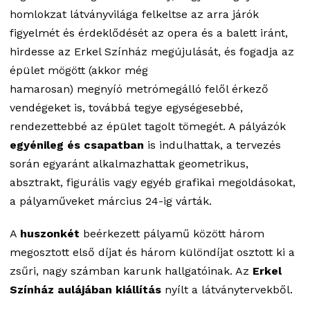
homlokzat látványvilága felkeltse az arra járók
figyelmét és érdeklődését az opera és a balett iránt,
hirdesse az Erkel Színház megújulását, és fogadja az
épület mögött (akkor még
hamarosan) megnyíó metrómegálló felől érkező
vendégeket is, továbbá tegye egységesebbé,
rendezettebbé az épület tagolt tömegét. A pályázók
egyénileg és csapatban
is indulhattak, a tervezés
során egyaránt alkalmazhattak geometrikus,
absztrakt, figurális vagy egyéb grafikai megoldásokat,
a pályaműveket március 24-ig várták.
A
huszonkét
beérkezett pályamű között három
megosztott első díjat és három különdíjat osztott ki a
zsűri, nagy számban karunk hallgatóinak. Az
Erkel
Színház aulájában kiállítás
nyílt a látványtervekből.