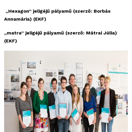
„Hexagon” jeligéjű pályamű (szerző: Borbás
Annamária) (EKF)
„matra” jeligéjű pályamű (szerző: Mátrai Júlia)
(EKF)