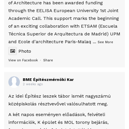
of Architecture has been awarded funding
through the EELISA European University 1st Joint
Academic Call. This support marks the beginning
of an exciting collaboration with ETSAM (Escuela
Técnica Superior de Arquitectura de Madrid) UPM
and Ecole d'architecture Paris-Malaq
...
See More
Photo
View on Facebook
·
Share
BME Építészmérnöki Kar
2 weeks ago
Az idei Építész leszek tábor ismét nagyszámú
középiskolás résztvevővel valósulhatott meg.
A két napos eseményen előadások, felvételi
információk, K épület és MOL torony bejárás,