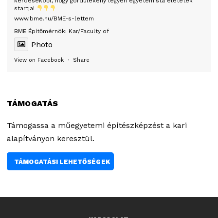
kérdésekből, hogy gördülékeny legyen egyetemista életetek
startja!
www.bme.hu/BME-s-lettem
BME Építőmérnöki Kar/Faculty of
Photo
View on Facebook
·
Share
TÁMOGATÁS
Támogassa a műegyetemi építészképzést a kari
alapítványon keresztül.
TÁMOGATÁSI LEHETŐSÉGEK