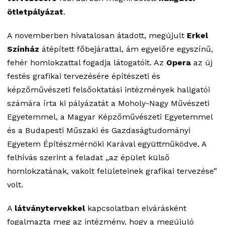
ötletpályázat
.
A novemberben hivatalosan átadott, megújult
Erkel
Színház
átépített főbejárattal, ám egyelőre egyszínű,
fehér homlokzattal fogadja látogatóit. Az
Opera
az új
festés grafikai tervezésére építészeti és
képzőművészeti felsőoktatási intézmények hallgatói
számára írta ki pályázatát a Moholy-Nagy Művészeti
Egyetemmel, a Magyar Képzőművészeti Egyetemmel
és a Budapesti Műszaki és Gazdaságtudományi
Egyetem Építészmérnöki Karával együttműködve. A
felhívás szerint a feladat „az épület külső
homlokzatának, vakolt felületeinek grafikai tervezése”
volt.
A
látványtervekkel
kapcsolatban elvárásként
fogalmazta meg az intézmény, hogy a megújuló