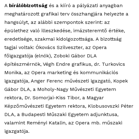
A
bírálóbizottság
és a kiíró a pályázati anyagban
meghatározott grafikai terv összhangjára helyezte a
hangsúlyt, az alábbi szempontok szerint: az
épülethez való illeszkedése, imázsteremtő értéke,
eredetisége, szakmai kidolgozottsága. A bizottság
tagjai voltak: Ókovács Szilveszter, az Opera
főigazgatója (elnök), Zoboki Gábor DLA
építészmérnök, Végh Endre grafikus, dr. Turkovics
Monika, az Opera marketing és kommunikációs
igazgatója, Anger Ferenc művészeti igazgató, Kopek
Gábor DLA, a Moholy-Nagy Művészeti Egyetem
rektora, Dr. Somorjai-Kiss Tibor, a Magyar
Képzőművészeti Egyetem rektora, Klobusovszki Péter
DLA, a Budapesti Műszaki Egyetem adjunktusa,
valamint Reményi Katalin, az Opera mb. műszaki
igazgatója.