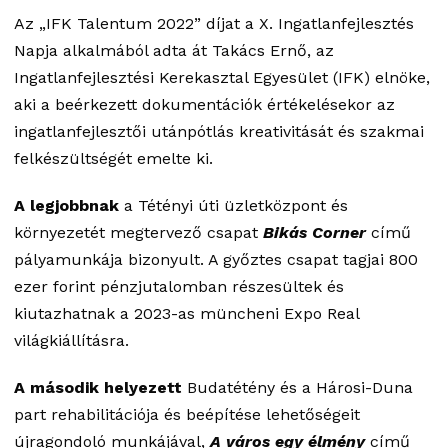
Az „IFK Talentum 2022” díjat a X. Ingatlanfejlesztés
Napja alkalmából adta át Takács Ernő, az
Ingatlanfejlesztési Kerekasztal Egyesület (IFK) elnöke,
aki a beérkezett dokumentációk értékelésekor az
ingatlanfejlesztői utánpótlás kreativitását és szakmai
felkészültségét emelte ki.
A legjobbnak
a Tétényi úti üzletközpont és
környezetét megtervező csapat
Bikás Corner
című
pályamunkája bizonyult. A győztes csapat tagjai 800
ezer forint pénzjutalomban részesültek és
kiutazhatnak a 2023-as müncheni Expo Real
világkiállításra.
A második helyezett
Budatétény és a Hárosi-Duna
part rehabilitációja és beépítése lehetőségeit
újragondoló munkájával,
A város egy élmény
című