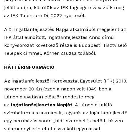
jelölt a díjra, közülük az IFK tagcégei szavazták meg
az IFK Talentum Díj 2022 nyertesét.
A X. Ingatlanfejlesztés Napja alkalmából megjelent az
IFK által elindított, Ingatlanfejlesztés Anno című
könyvsorozat következő része is Budapesti Tisztviselő
Telepek címmel, Körner Zsuzsa tollából.
HÁTTÉRINFORMÁCIÓ
Az Ingatlanfejlesztői Kerekasztal Egyesület (IFK) 2013.
november 20-án (ezen a napon volt 1849-ben a
Lánchíd avatása) először rendezte meg
az
Ingatlanfejlesztés Napját
. A Lánchíd találó
szimbólum a szakmának, ugyanis az ingatlanfejlesztő
egy beruházás során „híd” szerepet is betölt, hiszen
valamennyi érintettet összeköti egymással.