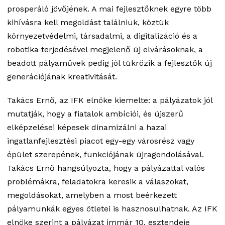
prosperáló jövőjének. A mai fejlesztőknek egyre több
kihívásra kell megoldást találniuk, köztük
környezetvédelmi, társadalmi, a digitalizáció és a
robotika terjedésével megjelenő új elvárásoknak, a
beadott pályaművek pedig jól tükrözik a fejlesztők új
generációjának kreativitását.
Takács Ernő, az IFK elnöke kiemelte: a pályázatok jól
mutatják, hogy a fiatalok ambíciói, és újszerű
elképzelései képesek dinamizálni a hazai
ingatlanfejlesztési piacot egy-egy városrész vagy
épület szerepének, funkciójának újragondolásával.
Takács Ernő hangsúlyozta, hogy a pályázattal valós
problémákra, feladatokra keresik a válaszokat,
megoldásokat, amelyben a most beérkezett
pályamunkák egyes ötletei is hasznosulhatnak. Az IFK
elnöke szerint a pályázat immár 10. esztendeje