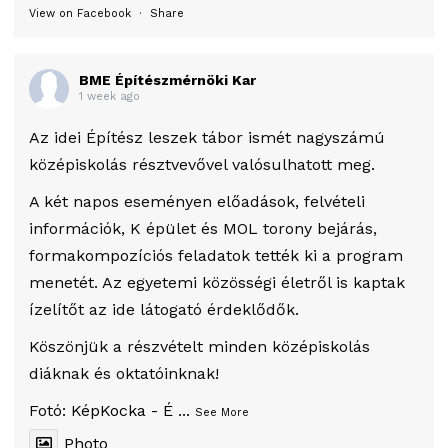
View on Facebook
·
Share
BME Építészmérnöki Kar
1 week ago
Az idei Építész leszek tábor ismét nagyszámú
középiskolás résztvevővel valósulhatott meg.
A két napos eseményen előadások, felvételi
információk, K épület és MOL torony bejárás,
formakompozíciós feladatok tették ki a program
menetét. Az egyetemi közösségi életről is kaptak
ízelítőt az ide látogató érdeklődők.
Köszönjük a részvételt minden középiskolás
diáknak és oktatóinknak!
Fotó:
KépKocka - É
...
See More
Photo