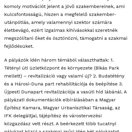
komoly motivációt jelent a jövő szakembereinek, ami
kulcsfontosságú, hiszen a megfelelő szakember-
utánpótlás, amely valamennyi szektor számára
életbevágó, ezért izgalmas kihívásokkal szeretnék
megszólítani őket és ösztönözni, támogatni a szakmai
fejlődésüket.
A pályázók idén három témából választhattak: 1.
Tétényi úti üzletközpont és környezete (Bikás Park
mellett) – revitalizáció vagy valami új? 2. Budatétény
és a Hárosi-Duna part rehabilitációja és beépítése 3.
Újpesti Dunapart revitalizációja a vasúti híd lábánál. A
pályázati dokumentációk elbírálásában a Magyar
Építész Kamara, Magyar Urbanisztikai Társaság, az
IFK delegáltjai, tájépítész és várostervezési
közgazdász vett részt. A beérkezett több tucatnyi
pályázat közül a szakmai zsűri idén két pályázatot