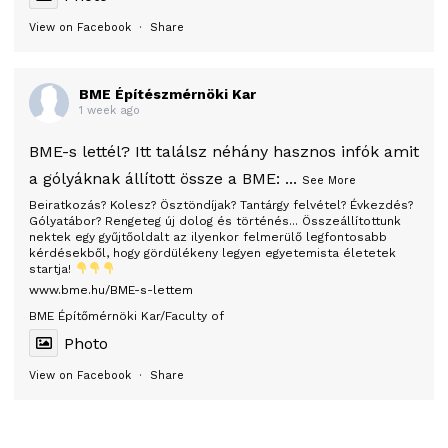
View on Facebook
·
Share
BME Építészmérnöki Kar
1 week ago
BME-s lettél? Itt találsz néhány hasznos infók amit
a gólyáknak állított össze a BME:
...
See More
Beiratkozás? Kolesz? Ösztöndíjak? Tantárgy felvétel? Évkezdés?
Gólyatábor? Rengeteg új dolog és történés... Összeállítottunk
nektek egy gyűjtőoldalt az ilyenkor felmerülő legfontosabb
kérdésekből, hogy gördülékeny legyen egyetemista életetek
startja!
www.bme.hu/BME-s-lettem
BME Építőmérnöki Kar/Faculty of
Photo
View on Facebook
·
Share