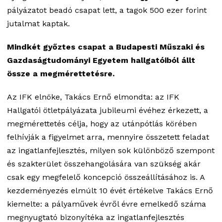
pályázatot beadó csapat lett, a tagok 500 ezer forint
jutalmat kaptak.
Mindkét győztes csapat a Budapesti Műszaki és
Gazdaságtudományi Egyetem hallgatóiból állt
össze a megmérettetésre.
Az IFK elnöke, Takács Ernő elmondta: az IFK
Hallgatói ötletpályázata jubileumi évéhez érkezett, a
megmérettetés célja, hogy az utánpótlás körében
felhívják a figyelmet arra, mennyire összetett feladat
az ingatlanfejlesztés, milyen sok különböző szempont
és szakterület összehangolására van szükség akár
csak egy megfelelő koncepció összeállításához is. A
kezdeményezés elmúlt 10 évét értékelve Takács Ernő
kiemelte: a pályaművek évről évre emelkedő száma
megnyugtató bizonyítéka az ingatlanfejlesztés