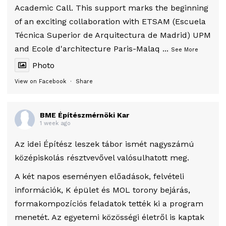
Academic Call. This support marks the beginning
of an exciting collaboration with ETSAM (Escuela
Técnica Superior de Arquitectura de Madrid) UPM
and Ecole d'architecture Paris-Malaq
...
See More
Photo
View on Facebook
·
Share
BME Építészmérnöki Kar
1 week ago
Az idei Építész leszek tábor ismét nagyszámú
középiskolás résztvevővel valósulhatott meg.
A két napos eseményen előadások, felvételi
információk, K épület és MOL torony bejárás,
formakompozíciós feladatok tették ki a program
menetét. Az egyetemi közösségi életről is kaptak