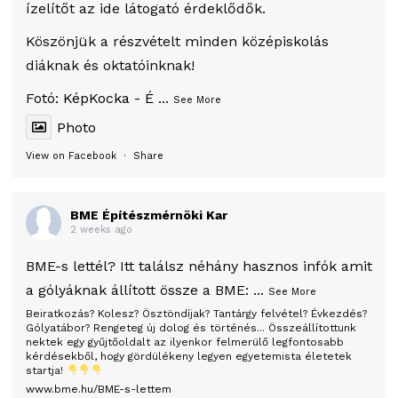
ízelítőt az ide látogató érdeklődők.
Köszönjük a részvételt minden középiskolás
diáknak és oktatóinknak!
Fotó:
KépKocka - É
...
See More
Photo
View on Facebook
·
Share
BME Építészmérnöki Kar
2 weeks ago
BME-s lettél? Itt találsz néhány hasznos infók amit
a gólyáknak állított össze a BME:
...
See More
Beiratkozás? Kolesz? Ösztöndíjak? Tantárgy felvétel? Évkezdés?
Gólyatábor? Rengeteg új dolog és történés... Összeállítottunk
nektek egy gyűjtőoldalt az ilyenkor felmerülő legfontosabb
kérdésekből, hogy gördülékeny legyen egyetemista életetek
startja!
www.bme.hu/BME-s-lettem